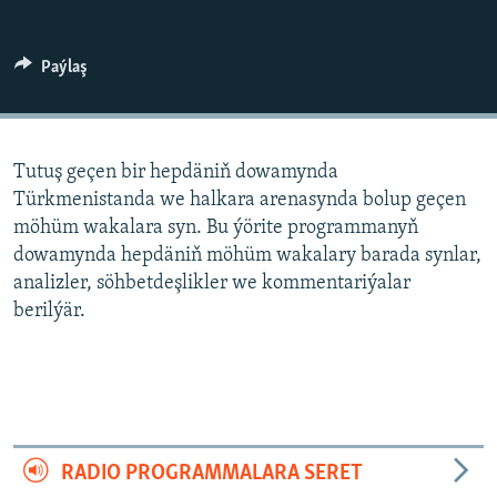
AÝ/AR-nyň ähli saýtlary
Paýlaş
Tutuş geçen bir hepdäniň dowamynda
Türkmenistanda we halkara arenasynda bolup geçen
möhüm wakalara syn. Bu ýörite programmanyň
dowamynda hepdäniň möhüm wakalary barada synlar,
analizler, söhbetdeşlikler we kommentariýalar
berilýär.
RADIO PROGRAMMALARA SERET