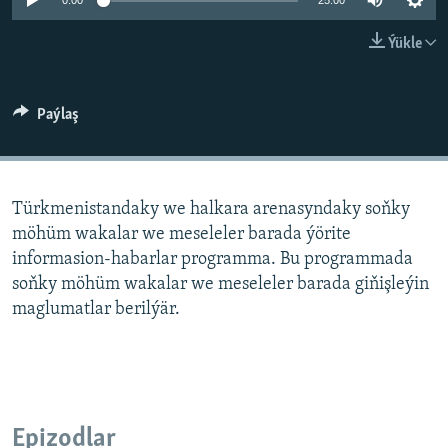
AÝ/AR-nyň ähli saýtlary
0:00
25:00
Ýükle
Paýlaş
Türkmenistandaky we halkara arenasyndaky soňky
möhüm wakalar we meseleler barada ýörite
informasion-habarlar programma. Bu programmada
soňky möhüm wakalar we meseleler barada giňişleýin
maglumatlar berilýär.
Epizodlar