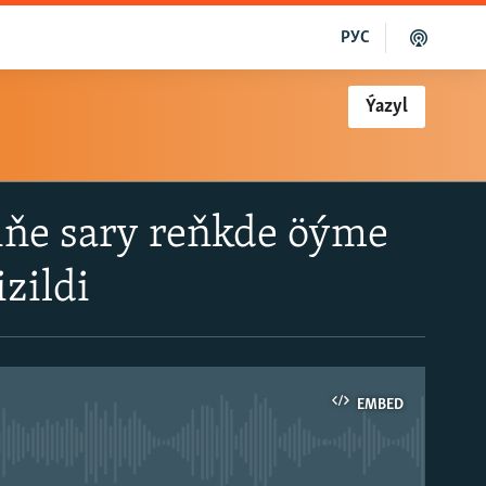
РУС
Ýazyl
iňe sary reňkde öýme
zildi
EMBED
able