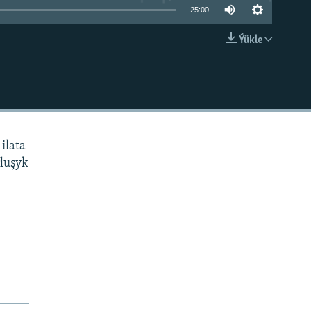
25:00
Ýükle
EMBED
ilata
rluşyk