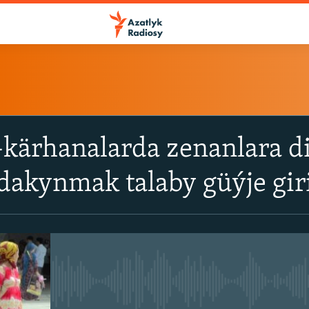
ÝAZYL
-kärhanalarda zenanlara d
ITune-ler
dakynmak talaby güýje giri
Spotify
Ýazyl
No media source currently avail