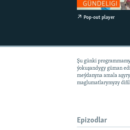
Pop-out player
Şu günki programmamyz
ýokuşandygy güman edil
meýdanyna amala aşyry
maglumatlarymyzy diňlä
Epizodlar