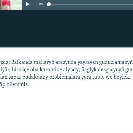
0:00
da: Balkanda mallaryň arasynda ýaýraýan guduzlamanyň 
ýär, birnäçe oba karantine alyndy; Saglyk desgasynyň gu
lan sapar pudakdaky problemalara çyra tutdy we beýleki
p bilersiňiz.