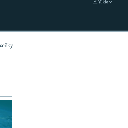
Ýükle
EMBED
 soňky