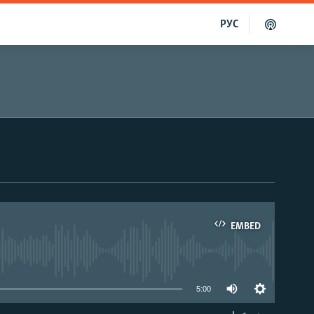
РУС
EMBED
able
5:00