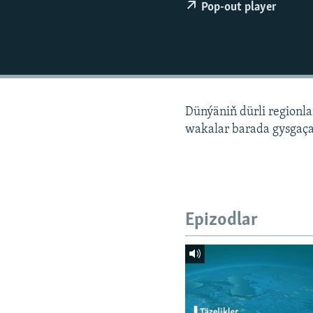
Pop-out player
Dünýäniň dürli regionl
wakalar barada gysgaça
Epizodlar