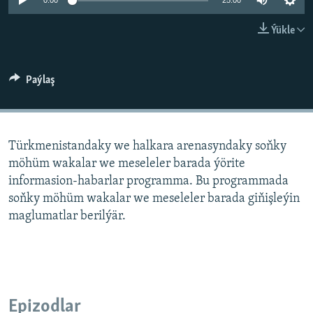
AÝ/AR-nyň ähli saýtlary
0:00
25:00
Ýükle
Paýlaş
Türkmenistandaky we halkara arenasyndaky soňky
möhüm wakalar we meseleler barada ýörite
informasion-habarlar programma. Bu programmada
soňky möhüm wakalar we meseleler barada giňişleýin
maglumatlar berilýär.
Epizodlar