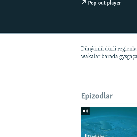
Pop-out player
Dünýäniň dürli regionl
wakalar barada gysgaça
Epizodlar