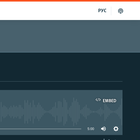
РУС
EMBED
able
5:00