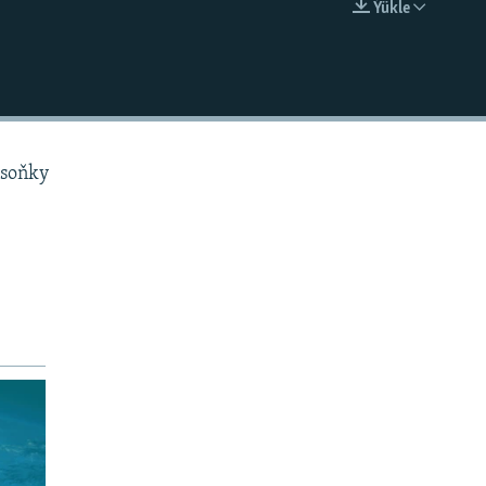
Ýükle
EMBED
 soňky