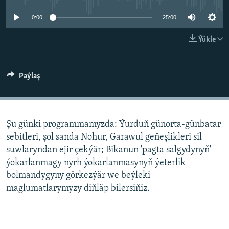
AÝ/AR-nyň ähli saýtlary
0:00
25:00
Ýükle
Paýlaş
Şu günki programmamyzda: Ýurduň günorta-günbatar
sebitleri, şol sanda Nohur, Garawul geňeşlikleri sil
suwlaryndan ejir çekýär; Bikanun 'pagta salgydynyň'
ýokarlanmagy nyrh ýokarlanmasynyň ýeterlik
bolmandygyny görkezýär we beýleki
maglumatlarymyzy diňläp bilersiňiz.