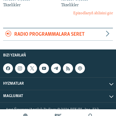
Täzelikler
Täzelikler
Epizodlaryň ählisini gör
RADIO PROGRAMMALARA SERET
BIZI YZARLAŇ
HYZMATLAR
MAGLUMAT
Azat Ýewropa/Azatlyk Radiosy © 2026 RFE/RL, Inc. Ähli
hukuklar goralan.
РУС