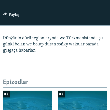
AÝ/AR-nyň ähli saýtlary
Paýlaş
Dünýäniň dürli regionlarynda we Türkmenistanda şu
günki bolan we bolup duran soňky wakalar barada
gysgaça habarlar.
Epizodlar