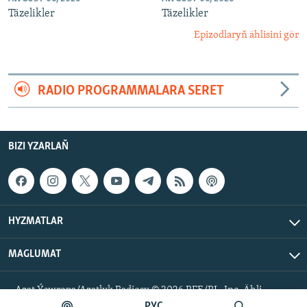
Täzelikler
Täzelikler
Epizodlaryň ählisini gör
RADIO PROGRAMMALARA SERET
BIZI YZARLAŇ
HYZMATLAR
MAGLUMAT
Azat Ýewropa/Azatlyk Radiosy © 2026 RFE/RL, Inc. Ähli
hukuklar goralan.
РУС