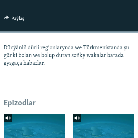
AÝ/AR-nyň ähli saýtlary
Paýlaş
Dünýäniň dürli regionlarynda we Türkmenistanda şu
günki bolan we bolup duran soňky wakalar barada
gysgaça habarlar.
Epizodlar