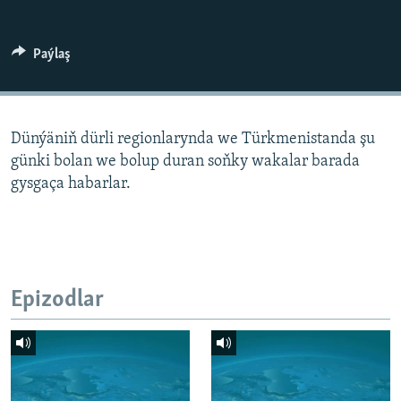
AÝ/AR-nyň ähli saýtlary
Paýlaş
Dünýäniň dürli regionlarynda we Türkmenistanda şu
günki bolan we bolup duran soňky wakalar barada
gysgaça habarlar.
Epizodlar