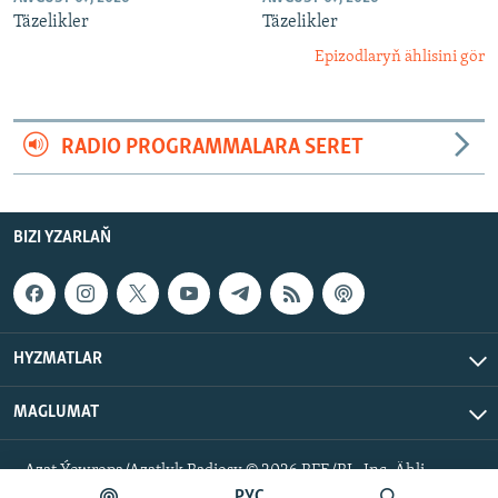
Täzelikler
Täzelikler
Epizodlaryň ählisini gör
RADIO PROGRAMMALARA SERET
BIZI YZARLAŇ
HYZMATLAR
MAGLUMAT
Azat Ýewropa/Azatlyk Radiosy © 2026 RFE/RL, Inc. Ähli
hukuklar goralan.
РУС