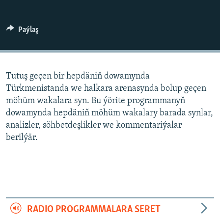
AÝ/AR-nyň ähli saýtlary
Paýlaş
Tutuş geçen bir hepdäniň dowamynda
Türkmenistanda we halkara arenasynda bolup geçen
möhüm wakalara syn. Bu ýörite programmanyň
dowamynda hepdäniň möhüm wakalary barada synlar,
analizler, söhbetdeşlikler we kommentariýalar
berilýär.
RADIO PROGRAMMALARA SERET