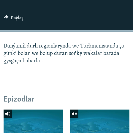
AÝ/AR-nyň ähli saýtlary
Paýlaş
Dünýäniň dürli regionlarynda we Türkmenistanda şu
günki bolan we bolup duran soňky wakalar barada
gysgaça habarlar.
Epizodlar