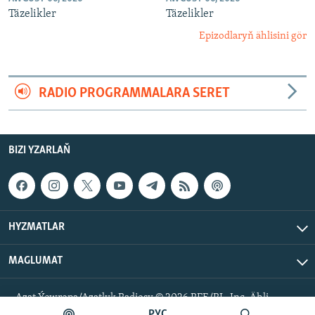
Täzelikler
Täzelikler
Epizodlaryň ählisini gör
RADIO PROGRAMMALARA SERET
BIZI YZARLAŇ
HYZMATLAR
MAGLUMAT
Azat Ýewropa/Azatlyk Radiosy © 2026 RFE/RL, Inc. Ähli
hukuklar goralan.
РУС