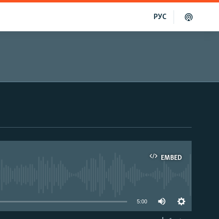
РУС
EMBED
able
5:00