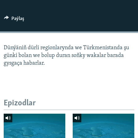
AÝ/AR-nyň ähli saýtlary
Paýlaş
Dünýäniň dürli regionlarynda we Türkmenistanda şu
günki bolan we bolup duran soňky wakalar barada
gysgaça habarlar.
Epizodlar