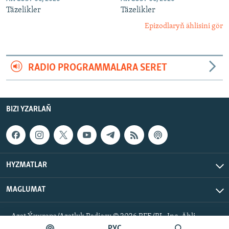
Täzelikler
Täzelikler
Epizodlaryň ählisini gör
RADIO PROGRAMMALARA SERET
BIZI YZARLAŇ
HYZMATLAR
MAGLUMAT
Azat Ýewropa/Azatlyk Radiosy © 2026 RFE/RL, Inc. Ähli
hukuklar goralan.
РУС