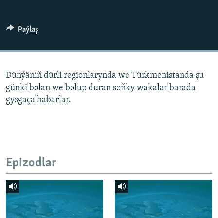
AÝ/AR-nyň ähli saýtlary
Paýlaş
Dünýäniň dürli regionlarynda we Türkmenistanda şu
günki bolan we bolup duran soňky wakalar barada
gysgaça habarlar.
Epizodlar