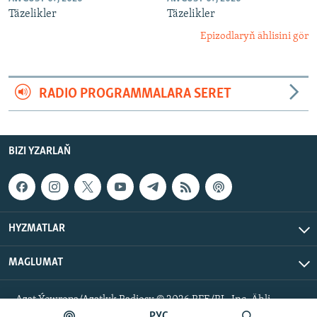
Täzelikler
Täzelikler
Epizodlaryň ählisini gör
RADIO PROGRAMMALARA SERET
BIZI YZARLAŇ
HYZMATLAR
MAGLUMAT
Azat Ýewropa/Azatlyk Radiosy © 2026 RFE/RL, Inc. Ähli
hukuklar goralan.
РУС