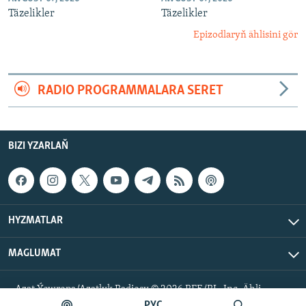
Täzelikler
Täzelikler
Epizodlaryň ählisini gör
RADIO PROGRAMMALARA SERET
BIZI YZARLAŇ
HYZMATLAR
MAGLUMAT
Azat Ýewropa/Azatlyk Radiosy © 2026 RFE/RL, Inc. Ähli
hukuklar goralan.
РУС