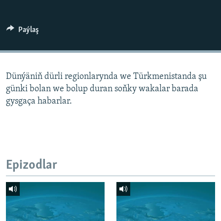
AÝ/AR-nyň ähli saýtlary
Paýlaş
Dünýäniň dürli regionlarynda we Türkmenistanda şu
günki bolan we bolup duran soňky wakalar barada
gysgaça habarlar.
Epizodlar