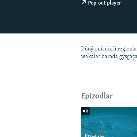
Pop-out player
Dünýäniň dürli regionl
wakalar barada gysgaça
Epizodlar