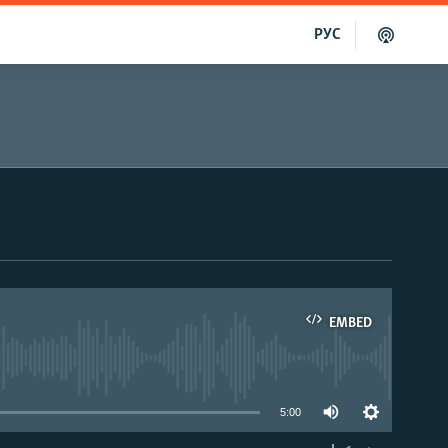
РУС
EMBED
able
5:00