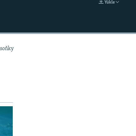
Ýükle
EMBED
 soňky