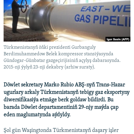
AÝ/AR-nyň ähli saýtlary
Türkmenistanyň öňki prezidenti Gurbanguly
Berdimuhammedow Belek kompressor stansiýasynda
Gündogar-Günbatar gazgeçirijisiniň açylyş dabarasynda.
2015-nji ýylyň 23-nji dekabry (arhiw suraty).
Döwlet sekretary Marko Rubio ABŞ-nyň Trans-Hazar
ugurlary arkaly Türkmenistanyň tebigy gaz eksportyny
diwersifikasiýa etmäge berk goldaw bildirdi. Bu
barada Döwlet departamentiniň 29-njy maýda çap
eden maglumatynda aýdyldy.
Şol gün Waşingtonda Türkmenistanyň daşary işler