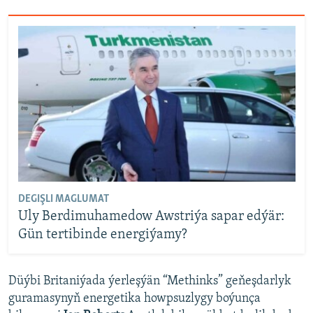
DEGIŞLI MAGLUMAT
Uly Berdimuhamedow Awstriýa sapar edýär:
Gün tertibinde energiýamy?
Düýbi Britaniýada ýerleşýän “Methinks” geňeşdarlyk
guramasynyň energetika howpsuzlygy boýunça