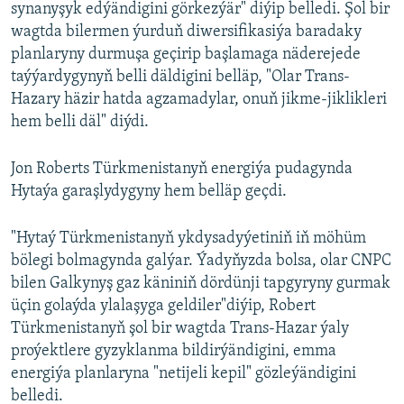
synanyşyk edýändigini görkezýär" diýip belledi. Şol bir
wagtda bilermen ýurduň diwersifikasiýa baradaky
planlaryny durmuşa geçirip başlamaga näderejede
taýýardygynyň belli däldigini belläp, "Olar Trans-
Hazary häzir hatda agzamadylar, onuň jikme-jiklikleri
hem belli däl" diýdi.
Jon Roberts Türkmenistanyň energiýa pudagynda
Hytaýa garaşlydygyny hem belläp geçdi.
"Hytaý Türkmenistanyň ykdysadyýetiniň iň möhüm
bölegi bolmagynda galýar. Ýadyňyzda bolsa, olar CNPC
bilen Galkynyş gaz käniniň dördünji tapgyryny gurmak
üçin golaýda ylalaşyga geldiler"diýip, Robert
Türkmenistanyň şol bir wagtda Trans-Hazar ýaly
proýektlere gyzyklanma bildirýändigini, emma
energiýa planlaryna "netijeli kepil" gözleýändigini
belledi.