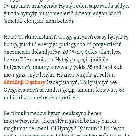
19-njy mart aralygynda Hytaýa eden saparynda aýdyp,
ýurtda hytaýly hünärmenleriň dowam edýän işiniň
‘giňeldiljekdigini’ hem belledi.
Hytaý Türkmenistanyň tebigy gazynyň esasy hyrydary
bolup, ýurduň energiýa pudagynda iri proýektleriň
ençemesini dolandyrýar. 2009-njy ýylda ulanylyşa
berlen Türkmenistan-Hytaý gazgeçirijiniň üç
liniýasynyň umumy kuwwaty ýylda 55 milliard kub
metr gaza niýetlenýär. Häzirki wagtda gurulýan
dördünji D şahasy
Özbegistanyň, Täjigistanyň we
Gyrgyzystanyň üstünden geçip, umumy kuwwaty 85
milliard kub metre çenli ýetirer.
Berdimuhamedow hytaý mediasyna beren
interwýusynda, akdyrylýan gazyň bahasy barada
maglumat bermedi. Ol Hytaýyň “ýurduň iň iri söwda-