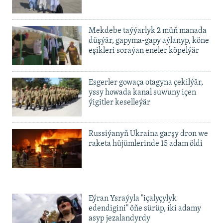
1080p
Mekdebe taýýarlyk 2 müň manada
düşýär, gapyma-gapy aýlanyp, köne
eşikleri soraýan eneler köpelýär
Esgerler gowaça otagyna çekilýär,
yssy howada kanal suwuny içen
ýigitler keselleýär
Russiýanyň Ukraina garşy dron we
raketa hüjümlerinde 15 adam öldi
Eýran Ysraýyla "içalyçylyk
edendigini" öňe sürüp, iki adamy
asyp jezalandyrdy