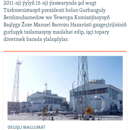
2011-nji ýylyň 15-nji ýanwarynda şol wagt
Türkmenistanyň prezidenti bolan Gurbanguly
Berdimuhamedow we Ýewropa Komissiýasynyň
Başlygy Žoze Manuel Barrozu Hazarüsti gazgeçirijisiniň
gurluşyk taslamasyny maslahat edip, işçi topary
döretmek barada ylalaşdylar.
DEGIŞLI MAGLUMAT