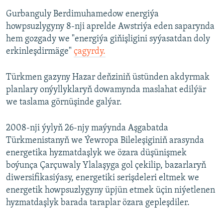
Gurbanguly Berdimuhamedow energiýa
howpsuzlygyny 8-nji aprelde Awstriýa eden saparynda
hem gozgady we "energiýa giňişligini syýasatdan doly
erkinleşdirmäge"
çagyrdy.
Türkmen gazyny Hazar deňziniň üstünden akdyrmak
planlary onýyllyklaryň dowamynda maslahat edilýär
we taslama görnüşinde galýar.
2008-nji ýylyň 26-njy maýynda Aşgabatda
Türkmenistanyň we Ýewropa Bileleşiginiň arasynda
energetika hyzmatdaşlyk we özara düşünişmek
boýunça Çarçuwaly Ylalaşyga gol çekilip, bazarlaryň
diwersifikasiýasy, energetiki serişdeleri eltmek we
energetik howpsuzlygyny üpjün etmek üçin niýetlenen
hyzmatdaşlyk barada taraplar özara gepleşdiler.