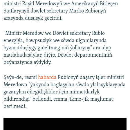
ministri Raşid Meredowyň we Amerikanyň Birleşen
Ştatlarynyň döwlet sekretary Marko Rubionyň
arasynda duşuşyk geçirldi.
"Ministr Meredow we Döwlet sekretary Rubio
energiýa, howpsuzlyk we söwda ulgamlarynda
hyzmatdaşlygy giňeltmeginiň ýollaryny" ara alyp
maslahatlaşdylar, diýip, Döwlet departamentiniň
beýanatynda aýdyldy.
Şeýe-de, resmi
habarda
Rubionyň daşary işler ministri
Meredowa "ýakynda baglaşylan söwda ylalaşyklarynda
gazanylan öňegidişlikler üçin minnetdarlyk
bildirendigi" bellendi, emma jikme-jik maglumat
berilmedi.