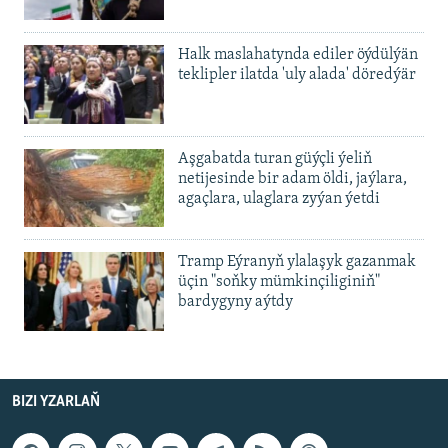
Halk maslahatynda ediler öýdülýän
teklipler ilatda 'uly alada' döredýär
Aşgabatda turan güýçli ýeliň
netijesinde bir adam öldi, jaýlara,
agaçlara, ulaglara zyýan ýetdi
Tramp Eýranyň ylalaşyk gazanmak
üçin "soňky mümkinçiliginiň"
bardygyny aýtdy
BIZI YZARLAŇ