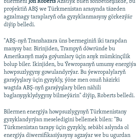
bilermeni
Jon Roberts
Azatlyk bilen söhbetdeşlikde, bu
proýektiň ABŞ we Türkmenistan arasynda täzeden
agzalmagy taraplaryň oňa gyzyklanmasyny görkezýär
diýip belledi.
"ABŞ-nyň Transhazara üns bermeginiň iki tarapdan
manysy bar. Birinjiden, Trampyň döwründe bu
Amerikanyň maýa goýumlary üçin anyk mümkinçilik
bolup biler. Ikinjiden, bu Ýewropanyň umumy energiýa
howpsuzlygyny gowulandyrýar. Bu ýewropalylaryň
garaýyşlary üçin gyzykly, ýöne men onuň häzirki
wagtda ABŞ-nyň garaýyşlary bilen nähili
baglanyşyklydygyny bilmeýärin" diýip, Roberts belledi.
Bilermen energiýa howpsuzlygynyň Türkmenistany
gyzyklandyrýan meseledigini bellemek bilen: "Bu
Türkmenistan tarapy üçin gyzykly, sebäbi aslynda ol
energiýa diwersifikasiýasyny agzaýar we bu ugurdan