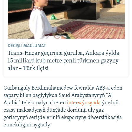
DEGIŞLI MAGLUMAT
Trans-Hazar geçirijisi gurulsa, Ankara ýylda
15 milliard kub metre çenli türkmen gazyny
alar – Türk ilçisi
Gurbanguly Berdimuhamedow fewralda ABŞ-a eden
sapary bilen baglylykda Saud Arabystanynyň "Al
Arabia" telekanalyna beren
interwýusynda
ýurduň
esasy maksadynyň dünýäde dördünji uly gaz
gorlarynyň serişdeleriniň eksportyny diwersifikasiýa
etmekdigini nygtady.