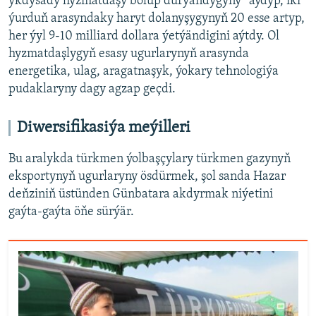
ykdysady hyzmatdaşy bolup durýandygyny” aýdyp, iki
ýurduň arasyndaky haryt dolanyşygynyň 20 esse artyp,
her ýyl 9-10 milliard dollara ýetýändigini aýtdy. Ol
hyzmatdaşlygyň esasy ugurlarynyň arasynda
energetika, ulag, aragatnaşyk, ýokary tehnologiýa
pudaklaryny dagy agzap geçdi.
Diwersifikasiýa meýilleri
Bu aralykda türkmen ýolbaşçylary türkmen gazynyň
eksportynyň ugurlaryny ösdürmek, şol sanda Hazar
deňziniň üstünden Günbatara akdyrmak niýetini
gaýta-gaýta öňe sürýär.