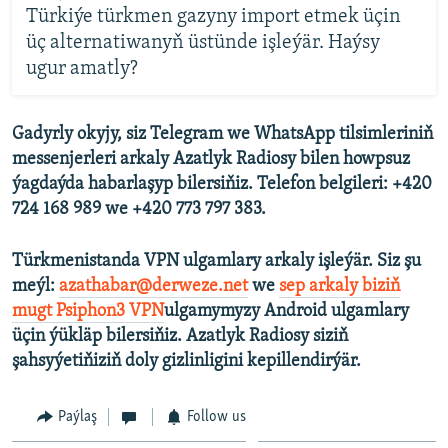
Türkiýe türkmen gazyny import etmek üçin
üç alternatiwanyň üstünde işleýär. Haýsy
ugur amatly?
Gadyrly okyjy, siz Telegram we WhatsApp tilsimleriniň
messenjerleri arkaly Azatlyk Radiosy bilen howpsuz
ýagdaýda habarlaşyp bilersiňiz. Telefon belgileri: +420
724 168 989 we +420 773 797 383.
Türkmenistanda VPN ulgamlary arkaly işleýär. Siz şu
meýl:
azathabar@derweze.net
we
sep arkaly biziň
mugt Psiphon3 VPN
ulgamymyzy Android ulgamlary
üçin ýükläp bilersiňiz. Azatlyk Radiosy siziň
şahsyýetiňiziň doly gizlinligini kepillendirýär.
Paýlaş
Follow us