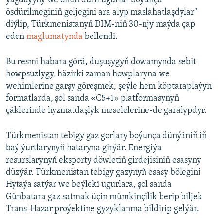
ýagdaýyny we onuň dürli ugurlar boýunça
ösdürilmeginiň geljegini ara alyp maslahatlaşdylar"
diýlip, Türkmenistanyň DIM-niň 30-njy maýda çap
eden
maglumatynda
bellendi.
Bu resmi habara görä, duşuşygyň dowamynda sebit
howpsuzlygy, häzirki zaman howplaryna we
wehimlerine garşy göreşmek, şeýle hem köptaraplaýyn
formatlarda, şol sanda «C5+1» platformasynyň
çäklerinde hyzmatdaşlyk meselelerine-de garalypdyr.
Türkmenistan tebigy gaz gorlary boýunça dünýäniň iň
baý ýurtlarynyň hataryna girýär. Energiýa
resurslarynyň eksporty döwletiň girdejisiniň esasyny
düzýär. Türkmenistan tebigy gazynyň esasy bölegini
Hytaýa satýar we beýleki ugurlara, şol sanda
Günbatara gaz satmak üçin mümkinçilik berip biljek
Trans-Hazar proýektine gyzyklanma bildirip gelýär.