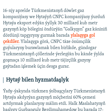
16-njy aprelde Türkmenistanyň döwlet gaz
kompaniýasy we Hytaýyň CNPC kompaniýasy ýurduň
Hytaýa eksport edýän ýyllyk 30 milliard kub metr
gazynyň köp bölegini öndürýän “Galkyşyn” gaz käniniň
dördünji tapgyryny gurmak barada
ylalaşyga gol
çekdiler.
Ylalaşyga görä, CNPC täze önümçilik
guýularyny burawlamak bilen birlikde, gündogar
Türkmenistanyň çöllerinde ýerleşýän bu kände ýylda
goşmaça 10 milliard kub metr täjirçilik gazyny
gaýtadan işlemek üçin desga gurar.
Hytaý bilen hyzmatdaşlyk
Ýaňy-ýakynda türkmen ýolbaşçylary Türkmenistanyň
Hytaýa akdyrýan gazynyň möçberini 60% çemesi
artdyrmak planlaryny mälim etdi. Halk Maslahatynyň
başlygy Gurbanguly Berdimuhamedow bu barada 17-