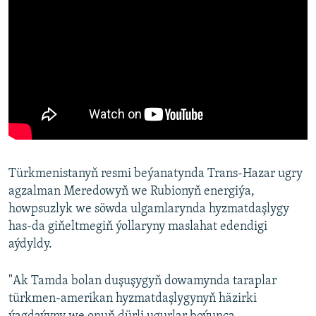
Türkmenistanyň resmi beýanatynda Trans-Hazar ugry
agzalman Meredowyň we Rubionyň energiýa,
howpsuzlyk we söwda ulgamlarynda hyzmatdaşlygy
has-da giňeltmegiň ýollaryny maslahat edendigi
aýdyldy.
"Ak Tamda bolan duşuşygyň dowamynda taraplar
türkmen-amerikan hyzmatdaşlygynyň häzirki