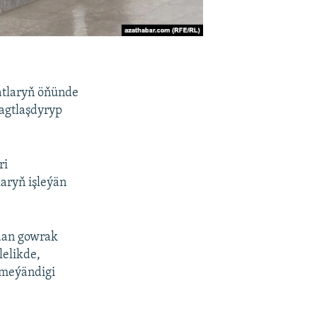
tlaryň öňünde
agtlaşdyryp
ri
aryň işleýän
ndan gowrak
lelikde,
lmeýändigi