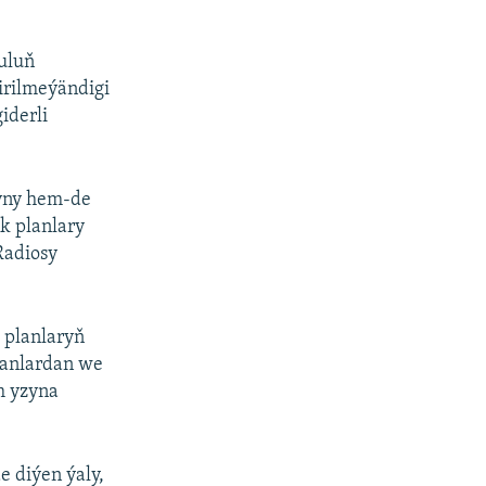
uluň
irilmeýändigi
iderli
ryny hem-de
k planlary
Radiosy
 planlaryň
hanlardan we
m yzyna
e diýen ýaly,