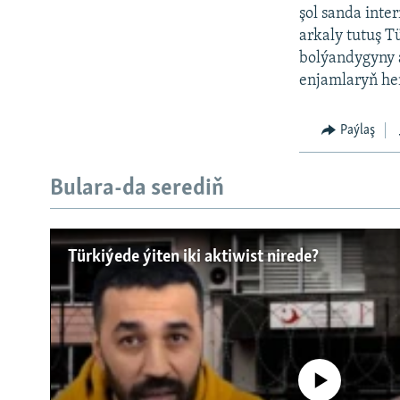
şol sanda inte
arkaly tutuş 
bolýandygyny 
enjamlaryň hem
Paýlaş
Bulara-da serediň
Türkiýede ýiten iki aktiwist nirede?
No media source currently a