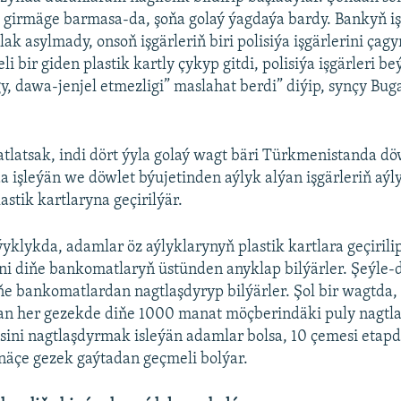
girmäge barmasa-da, şoňa golaý ýagdaýa bardy. Bankyň iş
k asylmady, onsoň işgärleriň biri polisiýa işgärlerini çagyr
li bir giden plastik kartly çykyp gitdi, polisiýa işgärleri b
y, dawa-jenjel etmezligi” maslahat berdi” diýip, synçy Bu
atlatsak, indi dört ýyla golaý wagt bäri Türkmenistanda dö
 işleýän we döwlet býujetinden aýlyk alýan işgärleriň aýl
astik kartlaryna geçirilýär.
yklykda, adamlar öz aýlyklarynyň plastik kartlara geçirili
ni diňe bankomatlaryň üstünden anyklap bilýärler. Şeýle-d
ňe bankomatlardan nagtlaşdyryp bilýärler. Şol bir wagtda,
n her gezekde diňe 1000 manat möçberindäki puly nagtla
sini nagtlaşdyrmak isleýän adamlar bolsa, 10 çemesi etap
näçe gezek gaýtadan geçmeli bolýar.