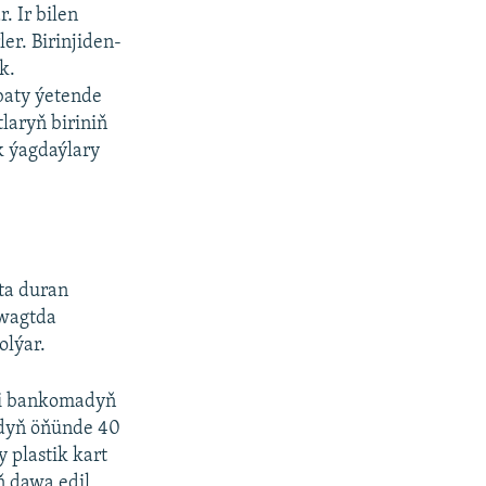
 Ir bilen
r. Birinjiden-
k.
obaty ýetende
laryň biriniň
k ýagdaýlary
ta duran
 wagtda
olýar.
ki bankomadyň
adyň öňünde 40
 plastik kart
ň dawa edil