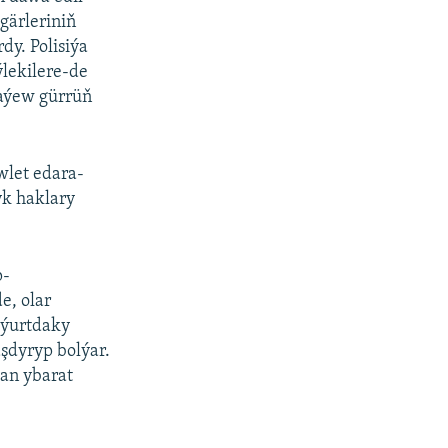
gärleriniň
dy. Polisiýa
eýlekilere-de
gaýew gürrüň
wlet edara-
yk haklary
p-
e, olar
 ýurtdaky
şdyryp bolýar.
dan ybarat