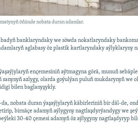
atynyň öňünde nobata duran adamlar.
abadyň banklaryndaky we söwda nokatlaryndaky bankoma
damlaryň aglabasy öz plastik kartlaryndaky aýlyklaryny n
ýaşaýjylaryň ençemesiniň aýtmagyna görä, munuň sebäple
 sanynyň azlygy, olarda goýulýan puluň mukdarynyň we ol
digi bilen baglanyşykly.
-da, nobata duran ýaşaýjylaryň käbirleriniň bir däl-de, o
getirip, birnäçe adamyň aýlygyny nagtlaşdyrýandygy we şeý
beýleki 30-40 çemesi adamyň öz aýlygyny nagtlaşdyryp bi