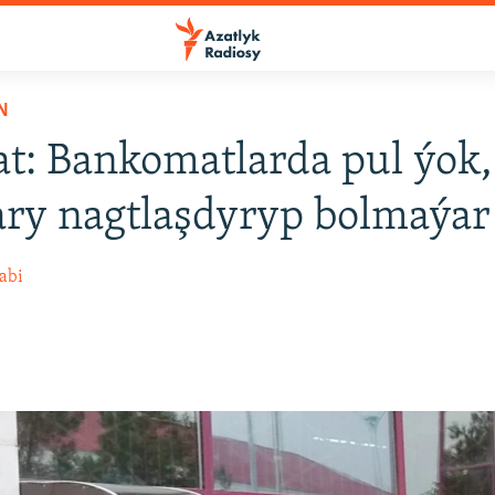
N
t: Bankomatlarda pul ýok,
ary nagtlaşdyryp bolmaýar
abi