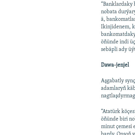
“Banklardaky 
nobata durýary
ä, bankomatla
Ikinjidenem, k
bankomatdaky 
öňünde indi üç
sebäpli ady üý
Dawa-jenjel
Aşgabatly syn
adamlaryň käb
nagtlaşdyrmag
“Atatürk köçe
öňünde biri n
minut çemesi e
bardy. Onsoň y