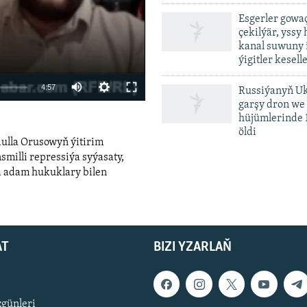
Esgerler gowa
çekilýär, yssy
kanal suwuny 
ýigitler kesell
Auto
4:57
Russiýanyň U
garşy dron we
240p
hüjümlerinde 
öldi
360p
dulla Orusowyň ýitirim
480p
smilli repressiýa syýasaty,
a adam hukuklary bilen
720p
480p
1080p
width
AT
BIZI YZARLAŇ
zgünleri