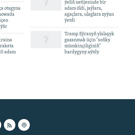
ýeliň netijesinde bir
ça otagyna
adam öldi, jaýlara,
 howada
agaçlara, ulaglara zyýan
içen
ýetdi
eýär
Tramp Eýranyň ylalaşyk
kraina
gazanmak üçin "soňky
 raketa
mümkinçiliginiň"
15 adam
bardygyny aýtdy
px
px
height