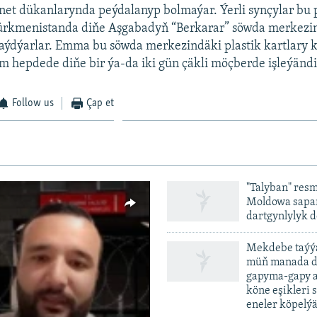
rnet dükanlarynda peýdalanyp bolmaýar. Ýerli synçylar bu p
Türkmenistanda diňe Aşgabadyň “Berkarar” söwda merkezi
aýdýarlar. Emma bu söwda merkezindäki plastik kartlary 
 hepdede diňe bir ýa-da iki gün çäkli möçberde işleýändi
Follow us
Çap et
"Talyban" resm
Moldowa sapar
dartgynlylyk d
Mekdebe taýýa
müň manada d
gapyma-gapy a
köne eşikleri 
vailable
eneler köpelý