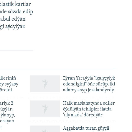
lastik kartlar
nde söwda edip
kabul edýän
gi aýdylýar.
ileriniň
Eýran Ysraýyla "içalyçylyk
y syýasy
edendigini" öňe sürüp, iki
öretdi
adamy asyp jezalandyrdy
rlyk 2
Halk maslahatynda ediler
üşýär,
öýdülýän teklipler ilatda
ýlanyp,
'uly alada' döredýär
soraýan
är
Aşgabatda turan güýçli