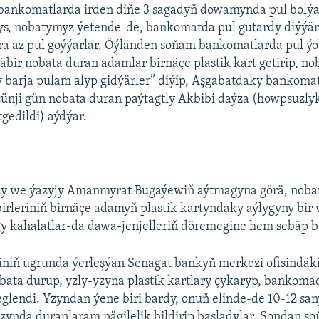
bankomatlarda irden diňe 3 sagadyň dowamynda pul bolýar.
s, nobatymyz ýetende-de, bankomatda pul gutardy diýýärle
ra az pul goýýarlar. Öýländen soňam bankomatlarda pul ýo
äbir nobata duran adamlar birnäçe plastik kart getirip, n
barja pulam alyp gidýärler” diýip, Aşgabatdaky bankomat
ünji gün nobata duran paýtagtly Akbibi daýza (howpsuzly
tgedildi) aýdýar.
çy we ýazyjy Amanmyrat Bugaýewiň aýtmagyna görä, noba
irleriniň birnäçe adamyň plastik kartyndaky aýlygyny bir
y kähalatlar-da dawa-jenjelleriň döremegine hem sebäp b
siniň ugrunda ýerleşýän Senagat bankyň merkezi ofisindä
obata durup, yzly-yzyna plastik kartlary çykaryp, bankom
glendi. Yzyndan ýene biri bardy, onuň elinde-de 10-12 sany
zynda duranlaram nägilelik bildirip başladylar. Şondan so