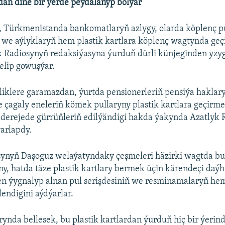
rdan diňe bir ýerde peýdalanyp bolýar
a, Türkmenistanda bankomatlaryň azlygy, olarda köplenç p
we aýlyklaryň hem plastik kartlara köplenç wagtynda geç
k Radiosynyň redaksiýasyna ýurduň dürli künjeginden yzyg
elip gowuşýar.
liklere garamazdan, ýurtda pensionerleriň pensiýa hakla
çagaly eneleriň kömek pullaryny plastik kartlara geçirme
 derejede gürrüňleriň edilýändigi hakda ýakynda Azatlyk 
ýarlapdy.
synyň Daşoguz welaýatyndaky çeşmeleri häzirki wagtda bu
y, hatda täze plastik kartlary bermek üçin kärendeçi daý
en ýygnalyp alnan pul serişdesiniň we resminamalaryň he
lendigini aýdýarlar.
ynda bellesek, bu plastik kartlardan ýurduň hiç bir ýerind