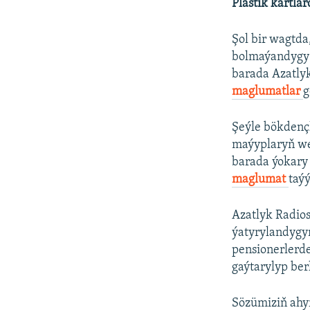
Plastik kartla
Şol bir wagtd
bolmaýandygy 
barada Azatly
maglumatlar
g
Şeýle bökdenç
maýyplaryň we 
barada ýokary
maglumat
taý
Azatlyk Radio
ýatyrylandygyn
pensionerlerd
gaýtarylyp ber
Sözümiziň ahyr