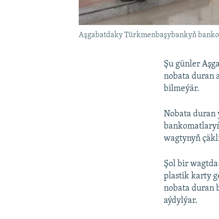
Aşgabatdaky Türkmenbaşybankyň bankom
Şu günler Aşg
nobata duran a
bilmeýär.
Nobata duran 
bankomatlaryň
wagtynyň çäkli
Şol bir wagtda
plastik karty 
nobata duran 
aýdylýar.