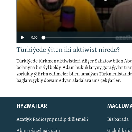
0:00
Türkiýede ýiten iki aktiwist nirede?
Türkiýede türkmen aktiwistleri Alişer Sahatow bilen Ab
bolanyna bir ýyl boldy. Adam hukuklaryny goraýjylar tran
zorlukly ýitirim edilmeler bilen tanalýan Türkmenistand
baglanyşykly dowam edýän aladalara üns çekýärler.
Auto
240p
360p
720p
1080p
HYZMATLAR
MAGLUM
Русский
Azatlyk Radiosyny nädip diňlemeli?
Biz barada
BIZI YZARLAŇ
Abuna ýazylmak üçin
Gizlinlik dü