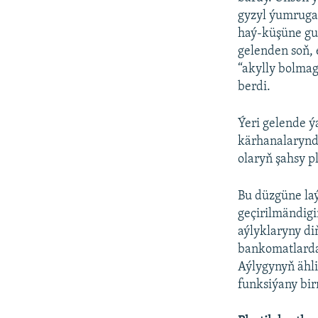
gyzyl ýumruga 
haý-küşüne gula
gelenden soň, e
“akylly bolmag
berdi.
Ýeri gelende ý
kärhanalarynda
olaryň şahsy pl
Bu düzgüne laý
geçirilmändigi
aýlyklaryny di
bankomatlarda
Aýlygynyň ähli
funksiýany bir