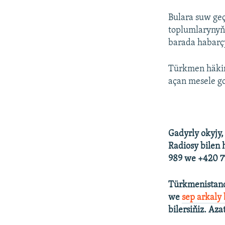
Bulara suw geç
toplumlarynyň
barada habar
Türkmen häkim
açan mesele g
Gadyrly okyjy,
Radiosy bilen 
989 we +420 77
Türkmenistand
we
sep arkaly
bilersiňiz. Aza