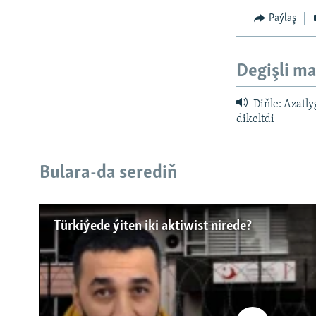
Paýlaş
Degişli ma
Diňle: Azatl
dikeltdi
Bulara-da serediň
Русский
Türkiýede ýiten iki aktiwist nirede?
BIZI YZARLAŇ