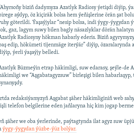
“Ahyrsoňy biziň dadymyza Azatlyk Radiosy ýetişdi diýip, ýa
birege aýdyp, öz kiçiräk bolsa hem ýeňişlerine örän şat bo
ruhy göterildi. Ýaşaýjylar “nesip bolsa, indi ýygy-ýygydan 
tok, gaz, lagym suwy bilen bagly näsazlyklar dörän halaty
Azatlyk Radiosyny hökman habarly ederis. Biziň agyrymyzy
paş edip, hökümeti tijenmäge iterýär” diýip, özaralarynda 
diýip, ýerli ýaşaýjy belledi.
Azatlyk Büzmeýin etrap häkimligi, suw edarasy, şeýle-de 
häkimligi we “Aşgabatagyzsuw” birleşigi bilen habarlaşyp,
synanyşdy.
artda redaksiýamyzyň Aşgabat şäher häkimliginiň web sa
işli telefon belgilerine eden jaňlaryna hiç kim jogap berme
 şäher we oba ýerlerinde, paýtagtynda ilat agyz suw üpjü
en
ýygy-ýygydan ýüzbe-ýüz bolýar.