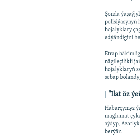
Şonda ýaşaýjy
polisiýasynyň 
hojalyklary ça
edýändigini he
Etrap häkimlig
nägileçilikli 
hojalyklaryň 
sebäp bolandy
"Ilat öz ý
Habarçymyz ýa
maglumat çyka
aýdyp, Azatly
berýär.