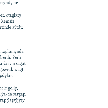
aşladylar.
er, otaglary
r kemsiz
rtinde aýtdy.
yş toplumynda
berdi. Ýerli
a ýarym sagat
n gowrak wagt
pdylar.
ele gelip,
 ýa-da sargap,
trap ýaşaýjysy