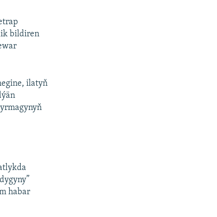
etrap
ik bildiren
zewar
egine, ilatyň
edýän
bşyrmagynyň
atlykda
rdygyny”
em habar