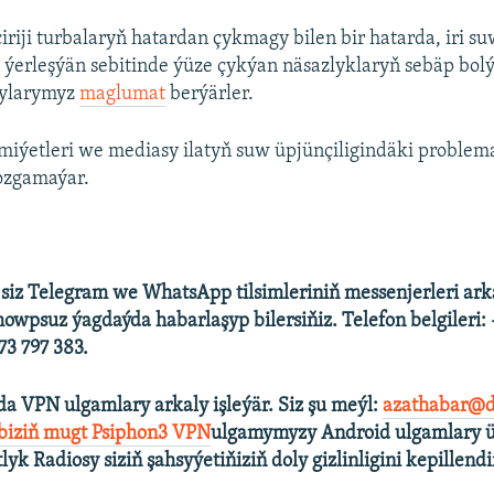
iriji turbalaryň hatardan çykmagy bilen bir hatarda, iri s
 ýerleşýän sebitinde ýüze çykýan näsazlyklaryň sebäp bo
çylarymyz
maglumat
berýärler.
iýetleri we mediasy ilatyň suw üpjünçiligindäki problema
ozgamaýar.
 siz Telegram we WhatsApp tilsimleriniň messenjerleri ark
howpsuz ýagdaýda habarlaşyp bilersiňiz. Telefon belgileri:
3 797 383.
a VPN ulgamlary arkaly işleýär. Siz şu meýl:
azathabar@d
 biziň mugt Psiphon3 VPN
ulgamymyzy Android ulgamlary ü
tlyk Radiosy siziň şahsyýetiňiziň doly gizlinligini kepillendi