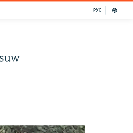
РУС
 suw