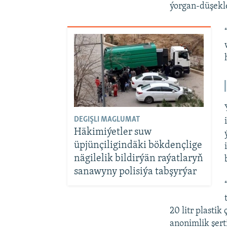
ýorgan-düşekl
DEGIŞLI MAGLUMAT
Häkimiýetler suw
üpjünçiligindäki bökdençlige
nägilelik bildirýän raýatlaryň
sanawyny polisiýa tabşyrýar
20 litr plastik
anonimlik şert