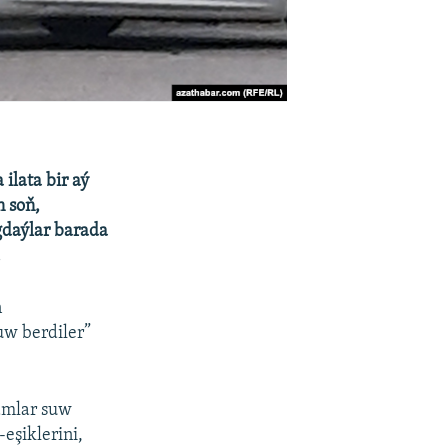
ilata bir aý
 soň,
gdaýlar barada
.
n
uw berdiler”
amlar suw
eşiklerini,