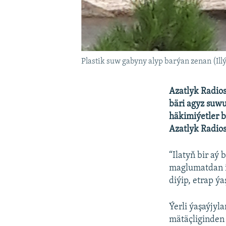
Plastik suw gabyny alyp barýan zenan (Ill
Azatlyk Radios
bäri agyz suw
häkimiýetler b
Azatlyk Radio
“Ilatyň bir aý
maglumatdan ik
diýip, etrap ý
Ýerli ýaşaýjy
mätäçliginden 