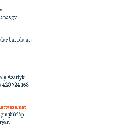
uw
lýandygy
lar barada aç-
aly Azatlyk
 +420 724 168
erweze.net
çin ýükläp
rýär.