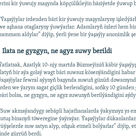
erini kir ýuwujy maşynda köpçülikleýin häsiýetde ýuwup b
“Ýaşaýjylar irdenden bäri kir ýuwujy maşynlaryny işledýärl
we aşhana otaglaryny ýuwýarlar. Adamlaryň özleri hem bi
hammam aldylar” diýip, ýerli ýene bir ýaşaýjy anonimlik şe
Ilata ne gyzgyn, ne agyz suwy berildi
Ýatlatsak, Azatlyk 10-njy martda Büzmeýiniň käbir ýaşaý
ilatyň bir aýa golaý wagt bäri suwsuz kösenýändigini habar 
ýaşaýjylar fewral aýynyň başynda suwuň günüň dowamynd
irden we ýarym sagat giçlik berlendigini, soňky 10 günde
bäri bolsa, ne gyzgyn, ne agyz suwunyň berilýändigini aýdy
“Suw akmaýandygy sebäpli hajathanalarda ýakymsyz ys em
tutuş binanyň töweregine ýaýraýar. Ýaşaýjylar dükanlardan
 çüýşelerde suw satyn alyp, oňşuk etmeli bolýarlar” diýip, e
inde gürrüň berdi.