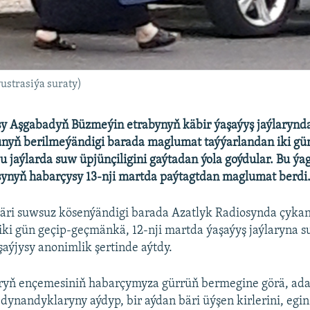
ýustrasiýa suraty)
y Aşgabadyň Büzmeýin etrabynyň käbir ýaşaýyş jaýlarynda 
unyň berilmeýändigi barada maglumat taýýarlandan iki gün
u jaýlarda suw üpjünçiligini gaýtadan ýola goýdular. Bu ýa
synyň habarçysy 13-nji martda paýtagtdan maglumat berdi
 bäri suwsuz kösenýändigi barada Azatlyk Radiosynda çyka
i gün geçip-geçmänkä, 12-nji martda ýaşaýyş jaýlaryna s
aşaýjysy anonimlik şertinde aýtdy.
laryň ençemesiniň habarçymyza gürrüň bermegine görä, ad
dynandyklaryny aýdyp, bir aýdan bäri üýşen kirlerini, egin-