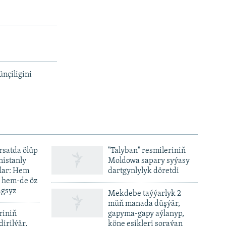
nçiligini
ursatda ölüp
"Talyban" resmileriniň
nistanly
Moldowa sapary syýasy
lar: Hem
dartgynlylyk döretdi
, hem-de öz
agsyz
Mekdebe taýýarlyk 2
müň manada düşýär,
riniň
gapyma-gapy aýlanyp,
dirilýär,
köne eşikleri soraýan