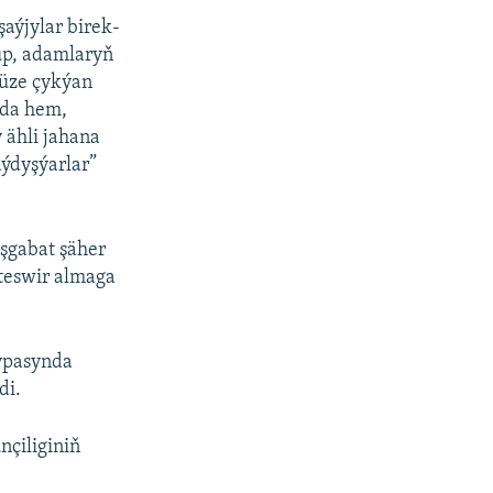
şaýjylar birek-
lup, adamlaryň
ýüze çykýan
nda hem,
 ähli jahana
aýdyşýarlar”
Aşgabat şäher
 teswir almaga
hypasynda
di.
nçiliginiň