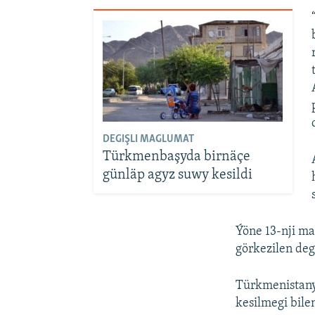
DEGIŞLI MAGLUMAT
Türkmenbaşyda birnäçe
günläp agyz suwy kesildi
Ýöne 13-nji m
görkezilen deg
Türkmenistanyň
kesilmegi bil