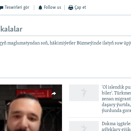
Teswirleri gör
Follow us
Çap et
kalalar
ygyň maglumatyndan soň, häkimiýetler Büzmeýinde ilatyň suw üpjü
'Ol islendik p
biler'. Türkme
zenan migrant
daşary ýurtda
ýurdunda gor
Dokma işgärle
aýlyklary gijik