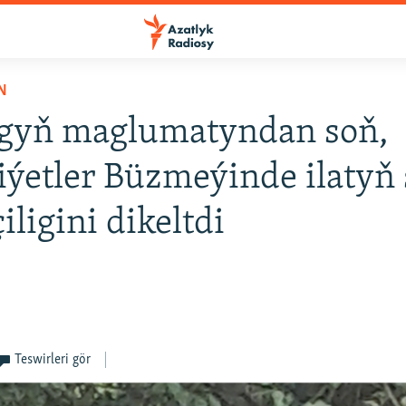
N
ygyň maglumatyndan soň,
ýetler Büzmeýinde ilatyň
iligini dikeltdi
Teswirleri gör