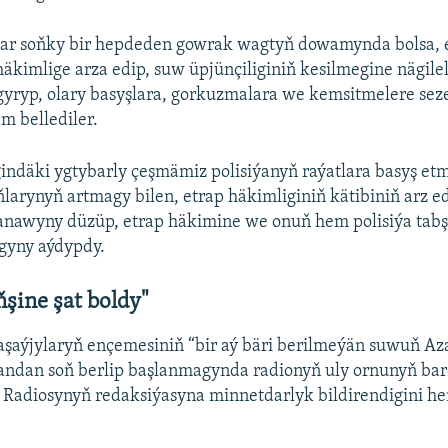
lar soňky bir hepdeden gowrak wagtyň dowamynda bolsa, 
häkimlige arza edip, suw üpjünçiliginiň kesilmegine nägilel
gyryp, olary basyşlara, gorkuzmalara we kemsitmelere se
m bellediler.
indäki ygtybarly çeşmämiz polisiýanyň raýatlara basyş etm
jaňlarynyň artmagy bilen, etrap häkimliginiň kätibiniň arz 
sanawyny düzüp, etrap häkimine we onuň hem polisiýa ta
gyny aýdypdy.
eňşine şat boldy"
şaýjylaryň ençemesiniň “bir aý bäri berilmeýän suwuň Az
ndan soň berlip başlanmagynda radionyň uly ornunyň ba
k Radiosynyň redaksiýasyna minnetdarlyk bildirendigini h