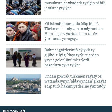
musulmanlar ybadatlary üçin nähili
jezalandyrylýar
'Ol islendik pursatda ölüp biler'.
Türkmenistanly zenan migrantlar:
Hem daşary ýurtda, hem-de öz
ýurdunda goragsyz
Dokma işgärleriniň aýlyklary
gijikdirilýär, ‘daşary ýurtlardan
yzyna gelen’ önümler ýerli
bazarlara çykarylýar
Ondan gowrak türkmen raýaty öz
watandaşynyň 'aldawyndan' şikaýat
edip türk häkimiýetlerine ýüz tutdy
BIZI YZARLAŇ