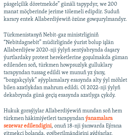
päsgelçilik döretmekde” günäli tapypdyr, we 200
manat möçberinde jerime tölemeli edipdir. Suduň
karary entek Allaberdiýewiň özüne gowşurylmandyr.
Türkmenistanyň Nebit-gaz ministrliginiň
“Nebitdagnebit” müdirliginde ýurist bolup işlän
Allaberdiýew 2020-nji ýylyň sentýabrynda daşary
ýurtlardaky protest hereketlerine goşulmakda güman
edilenden soň, türkmen howpsuzlyk gulluklary
tarapyndan tussag edildi we munuň yz ýany,
“bozgakçylyk” aýyplamalary esasynda alty ýyl möhlet
bilen azatlykdan mahrum edildi. Ol 2022-nji ýylyň
dekabrynda günä geçiş esasynda azatlyga çykdy.
Hukuk goraýjylar Allaberdiýewiň mundan soň hem
türkmen häkimiýetleri tarapyndan
ýanamalara
sezewar edilendigini
, onuň 18-nji ýanwarda Eýrana
gitmekçi bolanda, goýberilmändigini aýdýarlar.