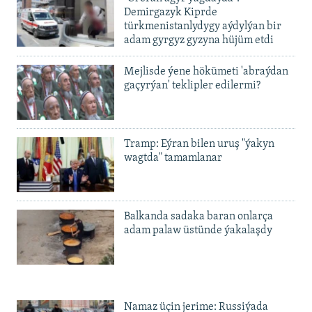
720p
Demirgazyk Kiprde
720p
1080p
türkmenistanlydygy aýdylýan bir
1080p
adam gyrgyz gyzyna hüjüm etdi
Mejlisde ýene hökümeti 'abraýdan
gaçyrýan' teklipler edilermi?
Tramp: Eýran bilen uruş "ýakyn
wagtda" tamamlanar
Balkanda sadaka baran onlarça
adam palaw üstünde ýakalaşdy
Namaz üçin jerime: Russiýada