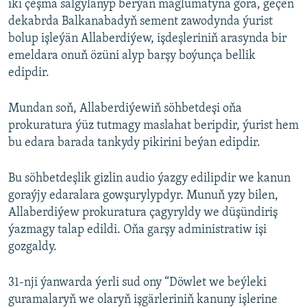
iki çeşmä salgylanyp berýän maglumatyna görä, geçen
dekabrda Balkanabadyň sement zawodynda ýurist
bolup işleýän Allaberdiýew, işdeşleriniň arasynda bir
emeldara onuň özüni alyp barşy boýunça bellik
edipdir.
Mundan soň, Allaberdiýewiň söhbetdeşi oňa
prokuratura ýüz tutmagy maslahat beripdir, ýurist hem
bu edara barada tankydy pikirini beýan edipdir.
Bu söhbetdeşlik gizlin audio ýazgy edilipdir we kanun
goraýjy edaralara gowşurylypdyr. Munuň yzy bilen,
Allaberdiýew prokuratura çagyryldy we düşündiriş
ýazmagy talap edildi. Oňa garşy administratiw işi
gozgaldy.
31-nji ýanwarda ýerli sud ony “Döwlet we beýleki
guramalaryň we olaryň işgärleriniň kanuny işlerine