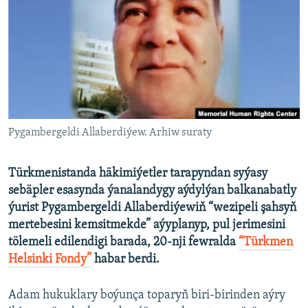
AÝ/AR-nyň ähli saýtlary
Pygambergeldi Allaberdiýew. Arhiw suraty
Türkmenistanda häkimiýetler tarapyndan syýasy
sebäpler esasynda ýanalandygy aýdylýan balkanabatly
ýurist Pygambergeldi Allaberdiýewiň “wezipeli şahsyň
mertebesini kemsitmekde” aýyplanyp, pul jerimesini
tölemeli edilendigi barada, 20-nji fewralda
“Türkmen
Helsinki Fondy”
habar berdi.
Adam hukuklary boýunça toparyň biri-birinden aýry