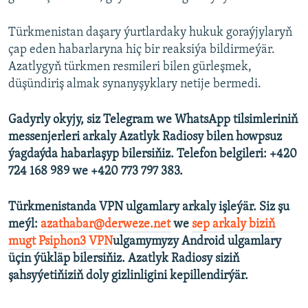
Türkmenistan daşary ýurtlardaky hukuk goraýjylaryň
çap eden habarlaryna hiç bir reaksiýa bildirmeýär.
Azatlygyň türkmen resmileri bilen gürleşmek,
düşündiriş almak synanyşyklary netije bermedi.
Gadyrly okyjy, siz Telegram we WhatsApp tilsimleriniň
messenjerleri arkaly Azatlyk Radiosy bilen howpsuz
ýagdaýda habarlaşyp bilersiňiz. Telefon belgileri: +420
724 168 989 we +420 773 797 383.
Türkmenistanda VPN ulgamlary arkaly işleýär. Siz şu
meýl:
azathabar@derweze.net
we
sep arkaly biziň
mugt Psiphon3 VPN
ulgamymyzy Android ulgamlary
üçin ýükläp bilersiňiz. Azatlyk Radiosy siziň
şahsyýetiňiziň doly gizlinligini kepillendirýär.