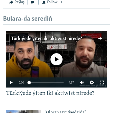
Paýlaş
Follow us
Bulara-da serediň
Türkiýede ýiten iki aktiwist nirede?
No media source currently available
Auto
0:00
4:57
240p
Türkiýede ýiten iki aktiwist nirede?
360p
480p
Auto
240p
360p
480p
"Ol örän agyr ýagdaýda".