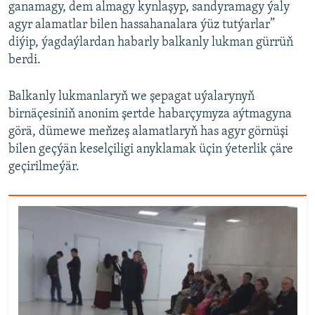
ganamagy, dem almagy kynlaşyp, sandyramagy ýaly
agyr alamatlar bilen hassahanalara ýüz tutýarlar”
diýip, ýagdaýlardan habarly balkanly lukman gürrüň
berdi.
Balkanly lukmanlaryň we şepagat uýalarynyň
birnäçesiniň anonim şertde habarçymyza aýtmagyna
görä, dümewe meňzeş alamatlaryň has agyr görnüşi
bilen geçýän keselçiligi anyklamak üçin ýeterlik çäre
geçirilmeýär.