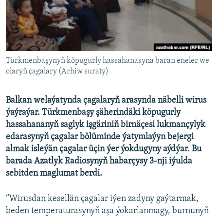
AÝ/AR-nyň ähli saýtlary
Türkmenbaşynyň köpugurly hassahanasyna baran eneler we
olaryň çagalary (Arhiw suraty)
Balkan welaýatynda çagalaryň arasynda näbelli wirus
ýaýraýar. Türkmenbaşy şäherindäki köpugurly
hassahananyň saglyk işgäriniň birnäçesi lukmançylyk
edarasynyň çagalar bölüminde ýatymlaýyn bejergi
almak isleýän çagalar üçin ýer ýokdugyny aýdýar. Bu
barada Azatlyk Radiosynyň habarçysy 3-nji iýulda
sebitden maglumat berdi.
“Wirusdan kesellän çagalar iýen zadyny gaýtarmak,
beden temperaturasynyň aşa ýokarlanmagy, burnunyň