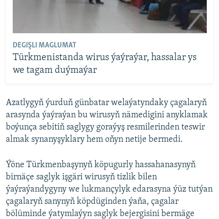
DEGIŞLI MAGLUMAT
Türkmenistanda wirus ýaýraýar, hassalar ys
we tagam duýmaýar
Azatlygyň ýurduň günbatar welaýatyndaky çagalaryň
arasynda ýaýraýan bu wirusyň nämedigini anyklamak
boýunça sebitiň saglygy goraýyş resmilerinden teswir
almak synanyşyklary hem oňyn netije bermedi.
Ýöne Türkmenbaşynyň köpugurly hassahanasynyň
birnäçe saglyk işgäri wirusyň tizlik bilen
ýaýraýandygyny we lukmançylyk edarasyna ýüz tutýan
çagalaryň sanynyň köpdüginden ýaňa, çagalar
bölüminde ýatymlaýyn saglyk bejergisini bermäge