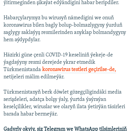
ýitirmeginden şikaýat edýändigini habar beripdiler.
Habarçylarymyz bu wirusyň nämedigini we onuň
koronawirus bilen bagly bolup-bolmazlygyny ýurduň
saglygy saklaýyş resmilerinden anyklap bolmandygyny
hem aýdypdylar.
Häzirki güne çenli COVID-19 keseliniň ýekeje-de
ýagdaýyny resmi derejede ykrar etmedik
Türkmenistanda
koronawirus testleri geçirilse-de,
netijeleri mälim edilmeýär.
Türkmenistanyň berk döwlet gözegçiligindäki media
serişdeleri, adatça bolşy ýaly, ýurtda ýaýraýan
keselçilikler, wiruslar we olaryň ilata ýetirýän täsirleri
barada habar bermeýär.
Gadyrly okyjy, siz Telegram we WhatsApp tilsimleriniň