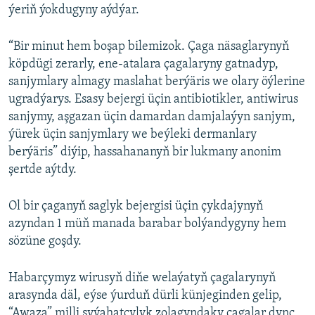
ýeriň ýokdugyny aýdýar.
“Bir minut hem boşap bilemizok. Çaga näsaglarynyň
köpdügi zerarly, ene-atalara çagalaryny gatnadyp,
sanjymlary almagy maslahat berýäris we olary öýlerine
ugradýarys. Esasy bejergi üçin antibiotikler, antiwirus
sanjymy, aşgazan üçin damardan damjalaýyn sanjym,
ýürek üçin sanjymlary we beýleki dermanlary
berýäris” diýip, hassahananyň bir lukmany anonim
şertde aýtdy.
Ol bir çaganyň saglyk bejergisi üçin çykdajynyň
azyndan 1 müň manada barabar bolýandygyny hem
sözüne goşdy.
Habarçymyz wirusyň diňe welaýatyň çagalarynyň
arasynda däl, eýse ýurduň dürli künjeginden gelip,
“Awaza” milli syýahatçylyk zolagyndaky çagalar dynç