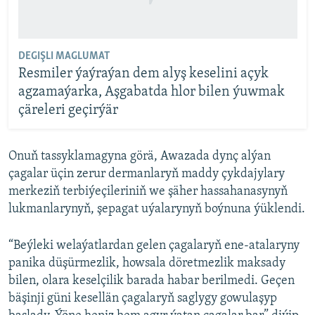
DEGIŞLI MAGLUMAT
Resmiler ýaýraýan dem alyş keselini açyk
agzamaýarka, Aşgabatda hlor bilen ýuwmak
çäreleri geçirýär
Onuň tassyklamagyna görä, Awazada dynç alýan
çagalar üçin zerur dermanlaryň maddy çykdajylary
merkeziň terbiýeçileriniň we şäher hassahanasynyň
lukmanlarynyň, şepagat uýalarynyň boýnuna ýüklendi.
“Beýleki welaýatlardan gelen çagalaryň ene-atalaryny
panika düşürmezlik, howsala döretmezlik maksady
bilen, olara keselçilik barada habar berilmedi. Geçen
bäşinji güni kesellän çagalaryň saglygy gowulaşyp