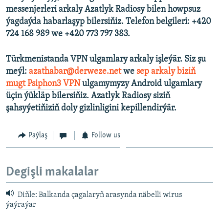
messenjerleri arkaly Azatlyk Radiosy bilen howpsuz
ýagdaýda habarlaşyp bilersiňiz. Telefon belgileri: +420
724 168 989 we +420 773 797 383.
Türkmenistanda VPN ulgamlary arkaly işleýär. Siz şu
meýl:
azathabar@derweze.net
we
sep arkaly biziň
mugt Psiphon3 VPN
ulgamymyzy Android ulgamlary
üçin ýükläp bilersiňiz. Azatlyk Radiosy siziň
şahsyýetiňiziň doly gizlinligini kepillendirýär.
Paýlaş
Follow us
Degişli makalalar
Diňle: Balkanda çagalaryň arasynda näbelli wirus
ýaýraýar