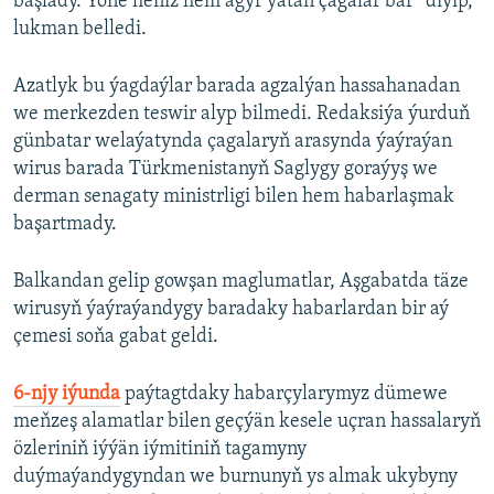
başlady. Ýöne heniz hem agyr ýatan çagalar bar” diýip,
lukman belledi.
Azatlyk bu ýagdaýlar barada agzalýan hassahanadan
we merkezden teswir alyp bilmedi. Redaksiýa ýurduň
günbatar welaýatynda çagalaryň arasynda ýaýraýan
wirus barada Türkmenistanyň Saglygy goraýyş we
derman senagaty ministrligi bilen hem habarlaşmak
başartmady.
Balkandan gelip gowşan maglumatlar, Aşgabatda täze
wirusyň ýaýraýandygy baradaky habarlardan bir aý
çemesi soňa gabat geldi.
6-njy iýunda
paýtagtdaky habarçylarymyz dümewe
meňzeş alamatlar bilen geçýän kesele uçran hassalaryň
özleriniň iýýän iýmitiniň tagamyny
duýmaýandygyndan we burnunyň ys almak ukybyny