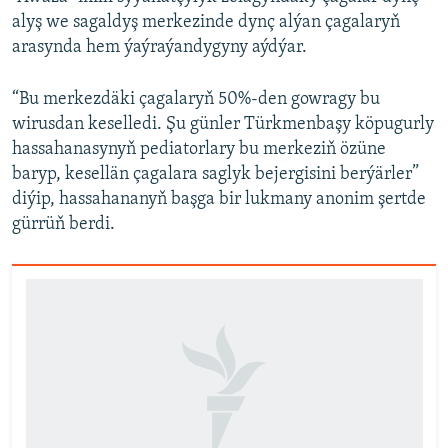
alyş we sagaldyş merkezinde dynç alýan çagalaryň
arasynda hem ýaýraýandygyny aýdýar.
“Bu merkezdäki çagalaryň 50%-den gowragy bu
wirusdan keselledi. Şu günler Türkmenbaşy köpugurly
hassahanasynyň pediatorlary bu merkeziň özüne
baryp, kesellän çagalara saglyk bejergisini berýärler”
diýip, hassahananyň başga bir lukmany anonim şertde
gürrüň berdi.