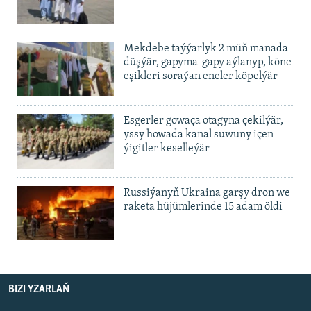
Mekdebe taýýarlyk 2 müň manada
düşýär, gapyma-gapy aýlanyp, köne
eşikleri soraýan eneler köpelýär
Esgerler gowaça otagyna çekilýär,
yssy howada kanal suwuny içen
ýigitler keselleýär
Russiýanyň Ukraina garşy dron we
raketa hüjümlerinde 15 adam öldi
BIZI YZARLAŇ