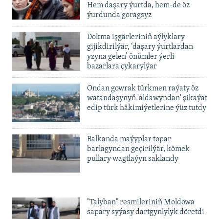
720p
1080p
Hem daşary ýurtda, hem-de öz
1080p
ýurdunda goragsyz
Dokma işgärleriniň aýlyklary
gijikdirilýär, ‘daşary ýurtlardan
yzyna gelen’ önümler ýerli
bazarlara çykarylýar
Ondan gowrak türkmen raýaty öz
watandaşynyň 'aldawyndan' şikaýat
edip türk häkimiýetlerine ýüz tutdy
Balkanda maýyplar topar
barlagyndan geçirilýär, kömek
pullary wagtlaýyn saklandy
"Talyban" resmileriniň Moldowa
sapary syýasy dartgynlylyk döretdi