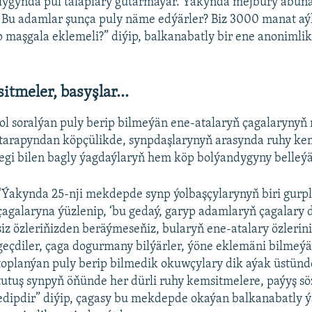
lygynda pul talaplary gutarmaýar. Ýakynda mejbury abun
. Bu adamlar şunça puly näme edýärler? Biz 3000 manat aý
 maşgala eklemeli?” diýip, balkanabatly bir ene anonimlik
tmeler, basyşlar...
 ol soralýan puly berip bilmeýän ene-atalaryň çagalaryny
tarapyndan köpçülikde, synpdaşlarynyň arasynda ruhy ke
egi bilen bagly ýagdaýlaryň hem köp bolýandygyny belleýä
“Ýakynda 25-nji mekdepde synp ýolbaşçylarynyň biri gurp
çagalaryna ýüzlenip, ‘bu gedaý, garyp adamlaryň çagalary
siz özleriňizden beräýmeseňiz, bularyň ene-atalary özleri
geçdiler, çaga dogurmany bilýärler, ýöne eklemäni bilmeýär
toplanýan puly berip bilmedik okuwçylary dik aýak üstünd
tutuş synpyň öňünde her dürli ruhy kemsitmelere, paýyş sö
edipdir” diýip, çagasy bu mekdepde okaýan balkanabatly ý