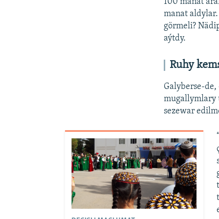
100 manat ara
manat aldylar
görmeli? Nädip
aýtdy.
Ruhy kemsi
Galyberse-de,
mugallymlary 
sezewar edilm