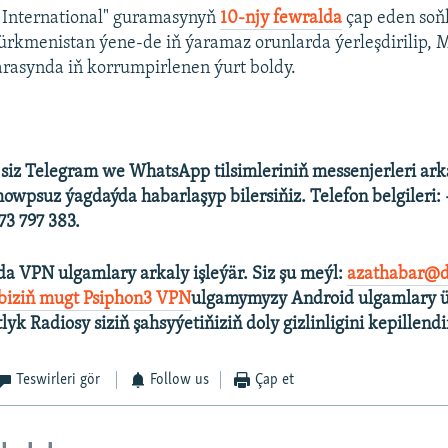
 International" guramasynyň
10-njy fewralda
çap eden soň
rkmenistan ýene-de iň ýaramaz orunlarda ýerleşdirilip, 
arasynda iň korrumpirlenen ýurt boldy.
 siz Telegram we WhatsApp tilsimleriniň messenjerleri ark
howpsuz ýagdaýda habarlaşyp bilersiňiz. Telefon belgileri:
3 797 383.
a VPN ulgamlary arkaly işleýär. Siz şu meýl:
azathabar@d
 biziň mugt Psiphon3 VPN
ulgamymyzy Android ulgamlary ü
tlyk Radiosy siziň şahsyýetiňiziň doly gizlinligini kepillendi
Teswirleri gör
Follow us
Çap et