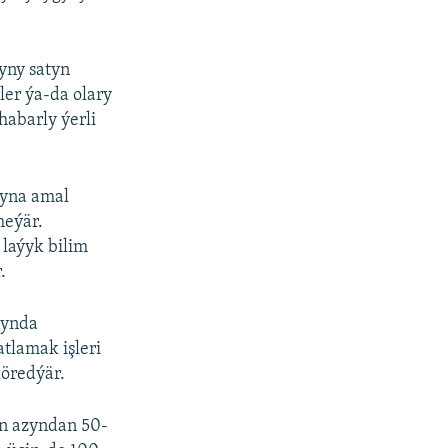
ryny satyn
ler ýa-da olary
habarly ýerli
byna amal
meýär.
laýyk bilim
.
ýynda
tlamak işleri
döredýär.
in azyndan 50-