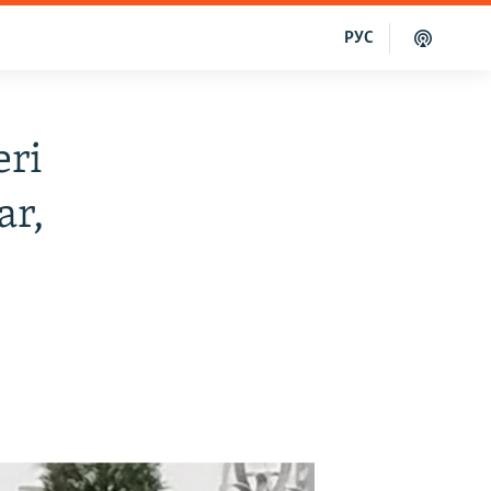
РУС
eri
ar,