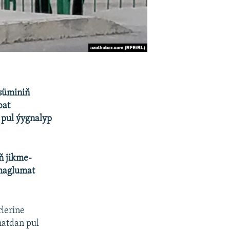
süminiň
bat
 pul ýygnalyp
ň jikme-
 maglumat
lerine
natdan pul