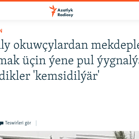
N
ly okuwçylardan mekdepl
mak üçin ýene pul ýygnalý
ikler 'kemsidilýär'
Teswirleri gör