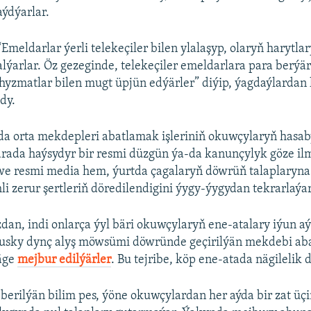
aýdýarlar.
“Emeldarlar ýerli telekeçiler bilen ylalaşyp, olaryň harytla
alýarlar. Öz gezeginde, telekeçiler emeldarlara para berýär
, hyzmatlar bilen mugt üpjün edýärler” diýip, ýagdaýlardan 
tdy.
a orta mekdepleri abatlamak işleriniň okuwçylaryň hasa
arada haýsydyr bir resmi düzgün ýa-da kanunçylyk göze il
we resmi media hem, ýurtda çagalaryň döwrüň talaplaryna 
li zerur şertleriň döredilendigini ýygy-ýygydan tekrarlaýar
an, indi onlarça ýyl bäri okuwçylaryň ene-atalary iýun a
usky dynç alyş möwsümi döwründe geçirilýän mekdebi aba
äge
mejbur edilýärler
. Bu tejribe, köp ene-atada nägilelik 
erilýän bilim pes, ýöne okuwçylardan her aýda bir zat üç