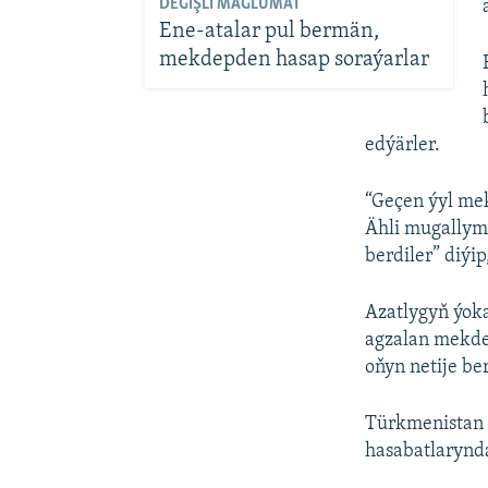
DEGIŞLI MAGLUMAT
Ene-atalar pul bermän,
mekdepden hasap soraýarlar
edýärler.
“Geçen ýyl me
Ähli mugallym
berdiler” diýi
Azatlygyň ýok
agzalan mekde
oňyn netije be
Türkmenistan 
hasabatlarynda