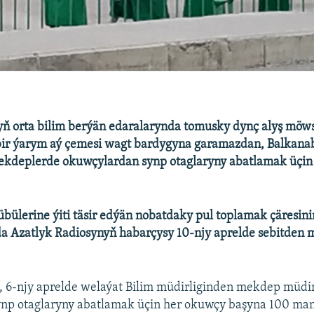
ň orta bilim berýän edaralarynda tomusky dynç alyş möw
ir ýarym aý çemesi wagt bardygyna garamazdan, Balkana
ekdeplerde okuwçylardan synp otaglaryny abatlamak üçin
übülerine ýiti täsir edýän nobatdaky pul toplamak çäresini
ada Azatlyk Radiosynyň habarçysy 10-njy aprelde sebitden
, 6-njy aprelde welaýat Bilim müdirliginden mekdep müdir
ynp otaglaryny abatlamak üçin her okuwçy başyna 100 ma