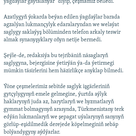
ýagdaýlar gaýtalanýar” diýip, çeşmämiz belledi.
Azatlygyň ýokarda beýan edilen ýagdaýlar barada
agzalýan lukmançylyk edaralaryndan we welaýat
saglygy saklaýyş bölüminden telefon arkaly teswir
almak synanyşyklary oňyn netije bermedi.
Şeýle-de, redaksiýa bu tejribäniň näsaglaryň
saglygyna, bejergisine ýetirýän ýa-da ýetirmegi
mümkin täsirlerini hem häzirlikçe anyklap bilmedi.
Ýöne çeşmelerimiz sebitde saglyk işgärleriniň
gytçylygynyň emele gelmegine, ýurtda aýlyk
haklarynyň juda az, harytlaryň we hyzmatlaryň
gymmat bolmagynyň arasynda, Türkmenistany terk
edýän lukmanlaryň we şepagat uýalarynyň sanynyň
görlüp-eşidilmedik derejede köpelmeginiň sebäp
bolýandygyny aýdýarlar.