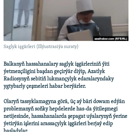
AÝ/AR-nyň ähli saýtlary
Saglyk işgärleri (Illýustrasiýa suraty)
Balkanyň hassahanalary saglyk işgärleriniň ýiti
ýetmezçiligini başdan geçirýär diýip, Azatlyk
Radiosynyň sebitiň lukmançylyk edaralaryndaky
ygtybarly çeşmeleri habar berýärler.
Olaryň tassyklamagyna görä, üç aý bäri dowam edýän
problemanyň soňky hepdelerde has-da ýitileşmegi
netijesinde, hassahanalarda şepagat uýalarynyň ýerine
ýetirýän işlerini arassaçylyk işgärleri berjaý edip
başladylar.