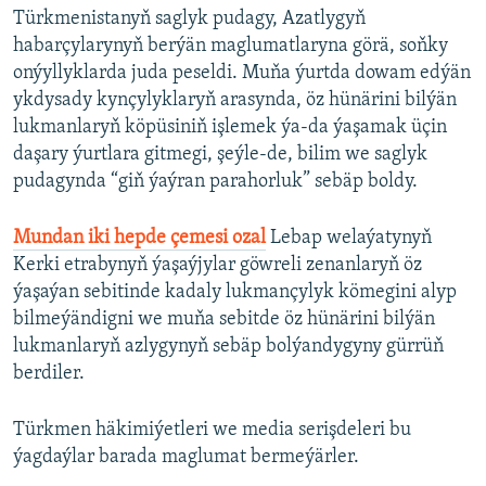
Türkmenistanyň saglyk pudagy, Azatlygyň
habarçylarynyň berýän maglumatlaryna görä, soňky
onýyllyklarda juda peseldi. Muňa ýurtda dowam edýän
ykdysady kynçylyklaryň arasynda, öz hünärini bilýän
lukmanlaryň köpüsiniň işlemek ýa-da ýaşamak üçin
daşary ýurtlara gitmegi, şeýle-de, bilim we saglyk
pudagynda “giň ýaýran parahorluk” sebäp boldy.
Mundan iki hepde çemesi ozal
Lebap welaýatynyň
Kerki etrabynyň ýaşaýjylar göwreli zenanlaryň öz
ýaşaýan sebitinde kadaly lukmançylyk kömegini alyp
bilmeýändigni we muňa sebitde öz hünärini bilýän
lukmanlaryň azlygynyň sebäp bolýandygyny gürrüň
berdiler.
Türkmen häkimiýetleri we media serişdeleri bu
ýagdaýlar barada maglumat bermeýärler.