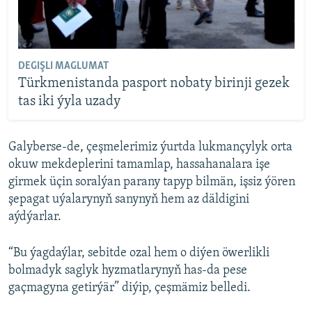
DEGIŞLI MAGLUMAT
Türkmenistanda pasport nobaty birinji gezek
tas iki ýyla uzady
Galyberse-de, çeşmelerimiz ýurtda lukmançylyk orta
okuw mekdeplerini tamamlap, hassahanalara işe
girmek üçin soralýan parany tapyp bilmän, işsiz ýören
şepagat uýalarynyň sanynyň hem az däldigini
aýdýarlar.
“Bu ýagdaýlar, sebitde ozal hem o diýen öwerlikli
bolmadyk saglyk hyzmatlarynyň has-da pese
gaçmagyna getirýär” diýip, çeşmämiz belledi.