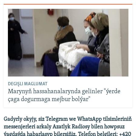
DEGIŞLI MAGLUMAT
Marynyň hassahanalarynda gelinler "ýerde
çaga dogurmaga mejbur bolýar"
Gadyrly okyjy, siz Telegram we WhatsApp tilsimleriniň
messenjerleri arkaly Azatlyk Radiosy bilen howpsuz
ýagdaýda habarlaşyp bilersiňiz. Telefon belgileri: +420