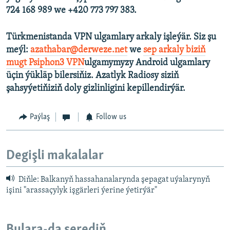
724 168 989 we +420 773 797 383.
Türkmenistanda VPN ulgamlary arkaly işleýär. Siz şu
meýl:
azathabar@derweze.net
we
sep arkaly biziň
mugt Psiphon3 VPN
ulgamymyzy Android ulgamlary
üçin ýükläp bilersiňiz. Azatlyk Radiosy siziň
şahsyýetiňiziň doly gizlinligini kepillendirýär.
Paýlaş
Follow us
Degişli makalalar
Diňle: Balkanyň hassahanalarynda şepagat uýalarynyň
işini "arassaçylyk işgärleri ýerine ýetirýär"
Bulara-da serediň