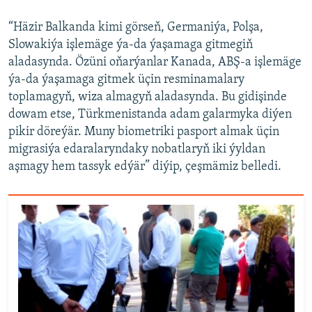
“Häzir Balkanda kimi görseň, Germaniýa, Polşa,
Slowakiýa işlemäge ýa-da ýaşamaga gitmegiň
aladasynda. Özüni oňarýanlar Kanada, ABŞ-a işlemäge
ýa-da ýaşamaga gitmek üçin resminamalary
toplamagyň, wiza almagyň aladasynda. Bu gidişinde
dowam etse, Türkmenistanda adam galarmyka diýen
pikir döreýär. Muny biometriki pasport almak üçin
migrasiýa edaralaryndaky nobatlaryň iki ýyldan
aşmagy hem tassyk edýär” diýip, çeşmämiz belledi.