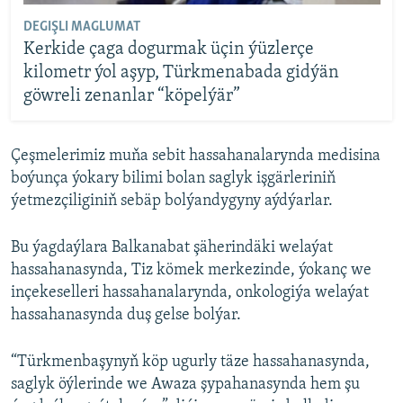
DEGIŞLI MAGLUMAT
Kerkide çaga dogurmak üçin ýüzlerçe
kilometr ýol aşyp, Türkmenabada gidýän
göwreli zenanlar “köpelýär”
Çeşmelerimiz muňa sebit hassahanalarynda medisina
boýunça ýokary bilimi bolan saglyk işgärleriniň
ýetmezçiliginiň sebäp bolýandygyny aýdýarlar.
Bu ýagdaýlara Balkanabat şäherindäki welaýat
hassahanasynda, Tiz kömek merkezinde, ýokanç we
inçekeselleri hassahanalarynda, onkologiýa welaýat
hassahanasynda duş gelse bolýar.
“Türkmenbaşynyň köp ugurly täze hassahanasynda,
saglyk öýlerinde we Awaza şypahanasynda hem şu