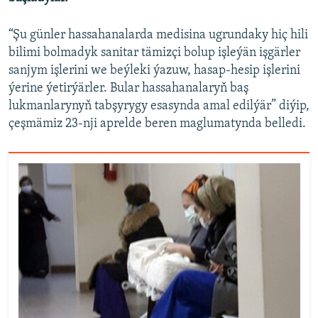
“Şu günler hassahanalarda medisina ugrundaky hiç hili
bilimi bolmadyk sanitar tämizçi bolup işleýän işgärler
sanjym işlerini we beýleki ýazuw, hasap-hesip işlerini
ýerine ýetirýärler. Bular hassahanalaryň baş
lukmanlarynyň tabşyrygy esasynda amal edilýär” diýip,
çeşmämiz 23-nji aprelde beren maglumatynda belledi.