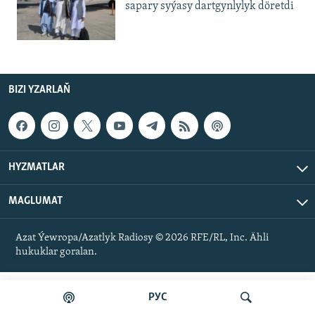
sapary syýasy dartgynlylyk döretdi
BIZI YZARLAŇ
HYZMATLAR
MAGLUMAT
Azat Ýewropa/Azatlyk Radiosy © 2026 RFE/RL, Inc. Ähli
hukuklar goralan.
РУС