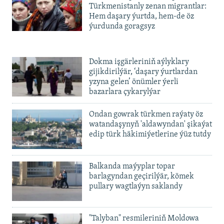
Türkmenistanly zenan migrantlar:
Hem daşary ýurtda, hem-de öz
ýurdunda goragsyz
Dokma işgärleriniň aýlyklary
gijikdirilýär, ‘daşary ýurtlardan
yzyna gelen’ önümler ýerli
bazarlara çykarylýar
Ondan gowrak türkmen raýaty öz
watandaşynyň 'aldawyndan' şikaýat
edip türk häkimiýetlerine ýüz tutdy
Balkanda maýyplar topar
barlagyndan geçirilýär, kömek
pullary wagtlaýyn saklandy
"Talyban" resmileriniň Moldowa