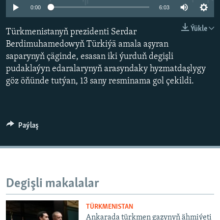
AÝ/AR-nyň ähli saýtlary
0:00
6:03
Ýükle
Türkmenistanyň prezidenti Serdar
Berdimuhamedowyň Türkiýä amala aşyran
saparynyň çäginde, esasan iki ýurduň degişli
pudaklaýyn edaralarynyň arasyndaky hyzmatdaşlygy
göz öňünde tutýan, 13 sany resminama gol çekildi.
Paýlaş
Degişli makalalar
TÜRKMENISTAN
Ankarada türkmen gazynyň ähmiýeti