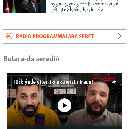
nygtaldy, gaz geçiriji taslamasynyň
geljegi aýdyňlaşdyrylmady
RADIO PROGRAMMALARA SERET
Bulara-da serediň
Türkiýede ýiten iki aktiwist nirede?
No media source currently available