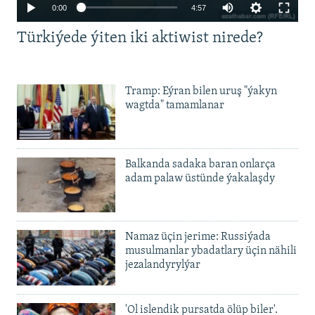
Auto
0:00
4:57
240p
Türkiýede ýiten iki aktiwist nirede?
360p
480p
Auto
240p
360p
480p
Tramp: Eýran bilen uruş "ýakyn
720p
wagtda" tamamlanar
720p
1080p
1080p
Balkanda sadaka baran onlarça
adam palaw üstünde ýakalaşdy
Namaz üçin jerime: Russiýada
musulmanlar ybadatlary üçin nähili
jezalandyrylýar
'Ol islendik pursatda ölüp biler'.