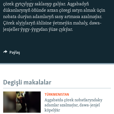
AÝ/AR-nyň ähli saýtlary
çörek gytçylygy saklanyp galýar. Aşgabadyň
dükanlarynyň öňünde arzan çöregi satyn almak üçin
nobata durýan adamlaryň sany artmasa azalmaýar.
Çörek alyjylaryň ählisine ýetmeýän mahaly, dawa-
jenjeller ýygy-ýygydan ýüze çykýar.
Paýlaş
Degişli makalalar
TÜRKMENISTAN
Aşgabatda çörek nobatlaryndaky
adamlar azalmaýar, dawa-jenjel
köpelýär