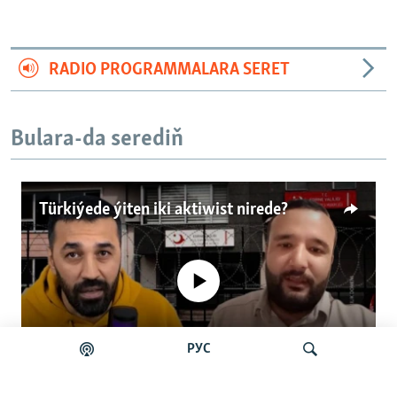
RADIO PROGRAMMALARA SERET
Bulara-da serediň
Türkiýede ýiten iki aktiwist nirede?
No media source currently available
РУС
Auto
0:00
4:57
240p