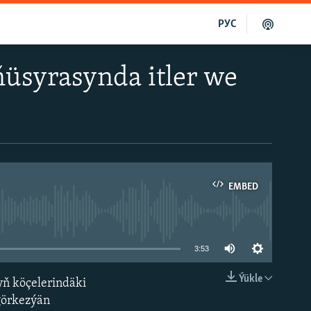
РУС
üsyrasynda itler we
EMBED
able
3:53
Ýükle
ň köçelerindäki
EMBED
 görkezýän