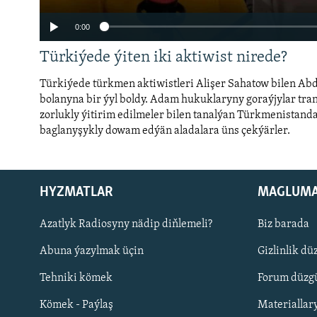
0:00
Türkiýede ýiten iki aktiwist nirede?
Türkiýede türkmen aktiwistleri Alişer Sahatow bilen Ab
bolanyna bir ýyl boldy. Adam hukuklaryny goraýjylar tran
zorlukly ýitirim edilmeler bilen tanalýan Türkmenistand
baglanyşykly dowam edýän aladalara üns çekýärler.
Auto
240p
360p
720p
1080p
HYZMATLAR
MAGLUM
Русский
Azatlyk Radiosyny nädip diňlemeli?
Biz barada
Abuna ýazylmak üçin
Gizlinlik dü
BIZI YZARLAŇ
Tehniki kömek
Forum düzgü
Kömek - Paýlaş
Materiallar