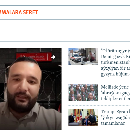
MMALARA SERET
"Ol örän agyr 
Demirgazyk K
türkmenistanl
aýdylýan bir 
gyzyna hüjüm 
Mejlisde ýene
'abraýdan gaç
vailable
teklipler edile
Tramp: Eýran 
"ýakyn wagtda
tamamlanar