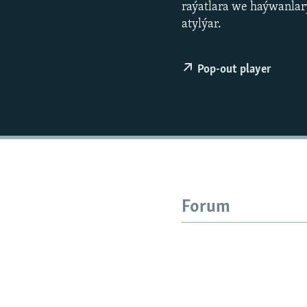
raýatlara we haýwanlary
atylýar.
Pop-out player
Forum