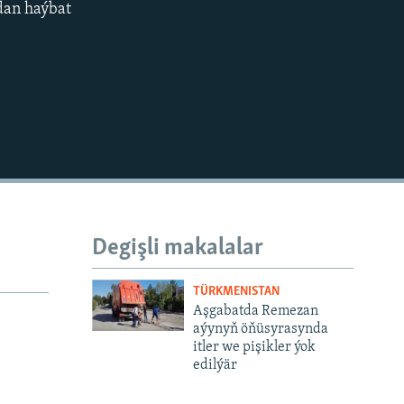
ndan haýbat
Degişli makalalar
TÜRKMENISTAN
Aşgabatda Remezan
aýynyň öňüsyrasynda
itler we pişikler ýok
edilýär