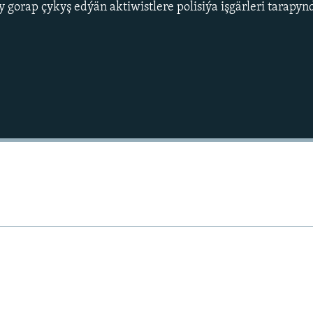
 gorap çykyş edýän aktiwistlere polisiýa işgärleri tarapy