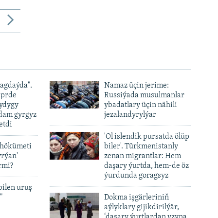
ýagdaýda".
Namaz üçin jerime:
iprde
Russiýada musulmanlar
ydygy
ybadatlary üçin nähili
adam gyrgyz
jezalandyrylýar
etdi
'Ol islendik pursatda ölüp
 hökümeti
biler'. Türkmenistanly
yrýan'
zenan migrantlar: Hem
rmi?
daşary ýurtda, hem-de öz
ýurdunda goragsyz
bilen uruş
"
Dokma işgärleriniň
aýlyklary gijikdirilýär,
‘daşary ýurtlardan yzyna