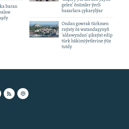
gelen’ önümler ýerli
ka baran
bazarlara çykarylýar
palaw
aşdy
Ondan gowrak türkmen
raýaty öz watandaşynyň
'aldawyndan' şikaýat edip
türk häkimiýetlerine ýüz
tutdy
px
px
height