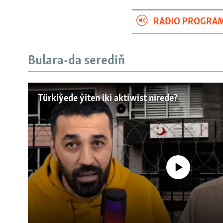
RADIO PROGRA
Bulara-da serediň
Türkiýede ýiten iki aktiwist nirede?
No media source currently a