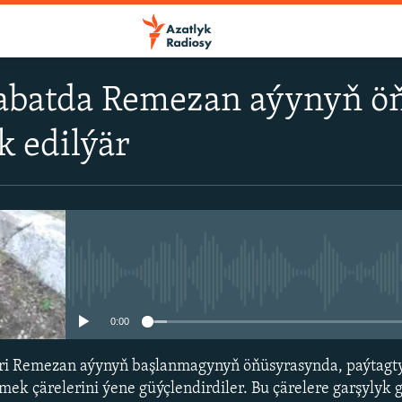
gabatda Remezan aýynyň öň
k edilýär
No media source currently avail
0:00
ri Remezan aýynyň başlanmagynyň öňüsyrasynda, paýtagty
etmek çärelerini ýene güýçlendirdiler. Bu çärelere garşylyk