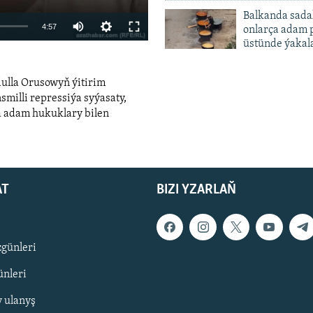
Balkanda sada
Auto
4:57
onlarça adam 
üstünde ýakal
240p
360p
dulla Orusowyň ýitirim
480p
smilli repressiýa syýasaty,
a adam hukuklary bilen
720p
480p
1080p
width
AT
BIZI YZARLAŇ
zgünleri
nleri
y ulanyş