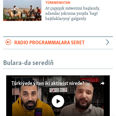
TÜRKMENISTAN
At çapyşyk möwsümi başlandy,
adamlar jokrama yssyda 'bagt
baýdaklaryny' galgatdy
RADIO PROGRAMMALARA SERET
Bulara-da serediň
Türkiýede ýiten iki aktiwist nirede?
No media source currently available