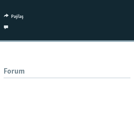
AÝ/AR-nyň ähli saýtlary
Paýlaş
Forum