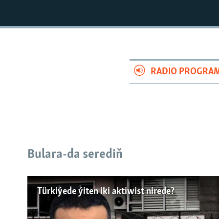
RADIO PROGRA
Bulara-da serediň
Türkiýede ýiten iki aktiwist nirede?