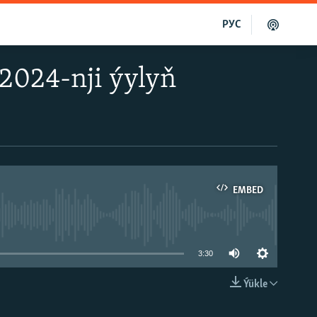
РУС
 2024-nji ýylyň
EMBED
able
3:30
Ýükle
EMBED