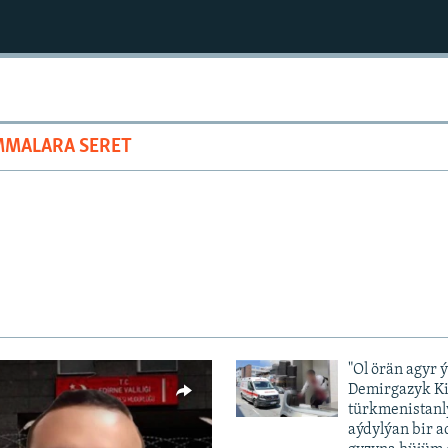
MMALARA SERET
"Ol örän agyr 
Demirgazyk K
türkmenistanl
aýdylýan bir 