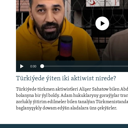
No media source currently a
0:00
Türkiýede ýiten iki aktiwist nirede?
Türkiýede türkmen aktiwistleri Alişer Sahatow bilen Ab
bolanyna bir ýyl boldy. Adam hukuklaryny goraýjylar tran
zorlukly ýitirim edilmeler bilen tanalýan Türkmenistand
baglanyşykly dowam edýän aladalara üns çekýärler.
Auto
240p
360p
720p
1080p