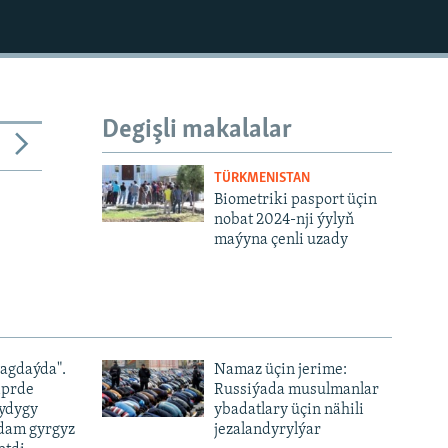
Degişli makalalar
TÜRKMENISTAN
Biometriki pasport üçin
nobat 2024-nji ýylyň
maýyna çenli uzady
ýagdaýda".
Namaz üçin jerime:
iprde
Russiýada musulmanlar
ydygy
ybadatlary üçin nähili
adam gyrgyz
jezalandyrylýar