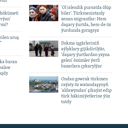
etdi
'Ol islendik pursatda ölüp
 hökümeti
biler'. Türkmenistanly
yrýan'
zenan migrantlar: Hem
rmi?
daşary ýurtda, hem-de öz
ýurdunda goragsyz
bilen uruş
"
Dokma işgärleriniň
aýlyklary gijikdirilýär,
‘daşary ýurtlardan yzyna
gelen’ önümler ýerli
ka baran
bazarlara çykarylýar
palaw
aşdy
Ondan gowrak türkmen
raýaty öz watandaşynyň
'aldawyndan' şikaýat edip
türk häkimiýetlerine ýüz
tutdy