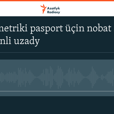
metriki pasport üçin nobat
nli uzady
No media source currently avail