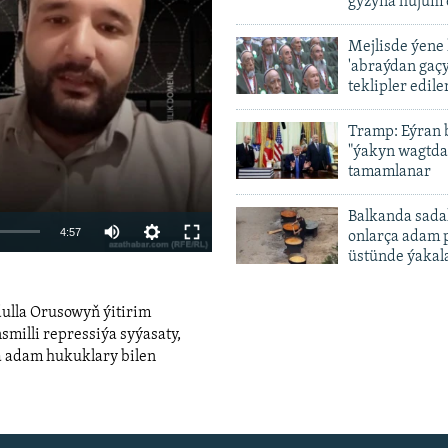
gyzyna hüjüm 
Mejlisde ýene
'abraýdan gaç
vailable
teklipler edile
Tramp: Eýran 
"ýakyn wagtda
tamamlanar
Balkanda sada
Auto
4:57
onlarça adam 
üstünde ýakal
240p
360p
dulla Orusowyň ýitirim
480p
smilli repressiýa syýasaty,
a adam hukuklary bilen
720p
480p
1080p