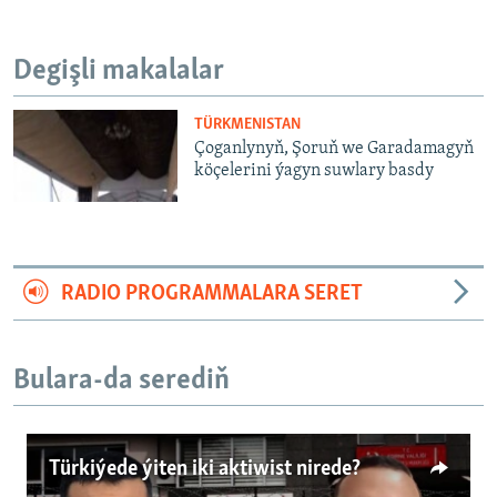
Degişli makalalar
TÜRKMENISTAN
Çoganlynyň, Şoruň we Garadamagyň
köçelerini ýagyn suwlary basdy
RADIO PROGRAMMALARA SERET
Bulara-da serediň
Türkiýede ýiten iki aktiwist nirede?