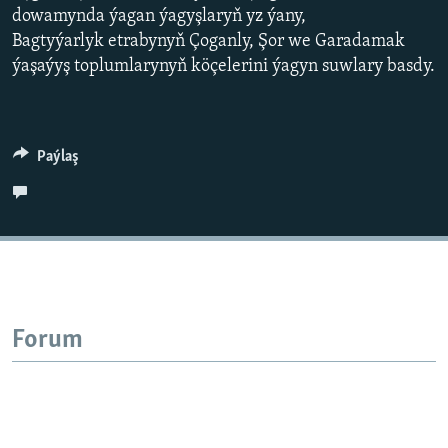
AÝ/AR-nyň ähli saýtlary
dowamynda ýagan ýagyşlaryň yz ýany,
Bagtyýarlyk etrabynyň Çoganly, Şor we Garadamak
ýaşaýyş toplumlarynyň köçelerini ýagyn suwlary basdy.
Paýlaş
Forum