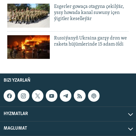
Esgerler gowaça otagyna çekilýär,
yssy howada kanal suwuny içen
ýigitler keselleýär
Russiýanyň Ukraina garşy dron we
raketa hüjümlerinde 15 adam öldi
BIZI YZARLAŇ
HYZMATLAR
MAGLUMAT