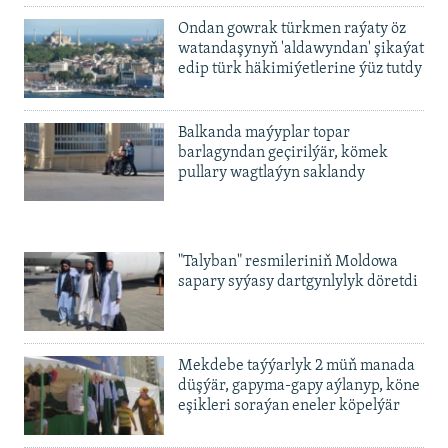
Ondan gowrak türkmen raýaty öz
watandaşynyň 'aldawyndan' şikaýat
edip türk häkimiýetlerine ýüz tutdy
Balkanda maýyplar topar
barlagyndan geçirilýär, kömek
pullary wagtlaýyn saklandy
"Talyban" resmileriniň Moldowa
sapary syýasy dartgynlylyk döretdi
Mekdebe taýýarlyk 2 müň manada
düşýär, gapyma-gapy aýlanyp, köne
eşikleri soraýan eneler köpelýär