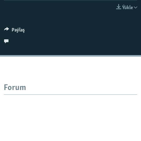
AÝ/AR-nyň ähli saýtlary
Ýükle
Paýlaş
Forum