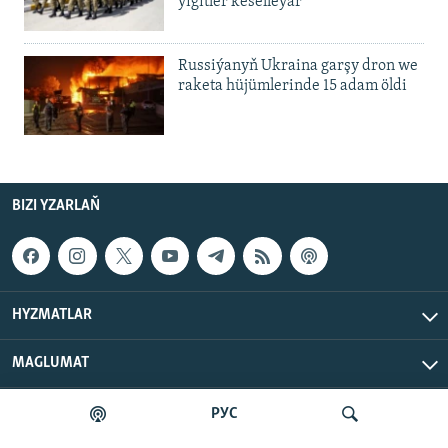
ýigitler keselleýär
Russiýanyň Ukraina garşy dron we
raketa hüjümlerinde 15 adam öldi
BIZI YZARLAŇ
HYZMATLAR
MAGLUMAT
РУС
Azat Ýewropa/Azatlyk Radiosy © 2026 RFE/RL, Inc. Ähli
hukuklar goralan.