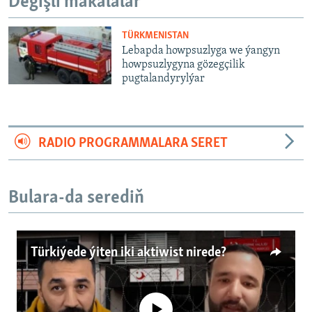
Degişli makalalar
TÜRKMENISTAN
Lebapda howpsuzlyga we ýangyn
howpsuzlygyna gözegçilik
pugtalandyrylýar
RADIO PROGRAMMALARA SERET
Bulara-da serediň
Türkiýede ýiten iki aktiwist nirede?
No media source currently available