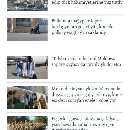
edip türk häkimiýetlerine ýüz tutdy
Balkanda maýyplar topar
barlagyndan geçirilýär, kömek
pullary wagtlaýyn saklandy
"Talyban" resmileriniň Moldowa
sapary syýasy dartgynlylyk döretdi
Mekdebe taýýarlyk 2 müň manada
düşýär, gapyma-gapy aýlanyp, köne
eşikleri soraýan eneler köpelýär
Esgerler gowaça otagyna çekilýär,
yssy howada kanal suwuny içen