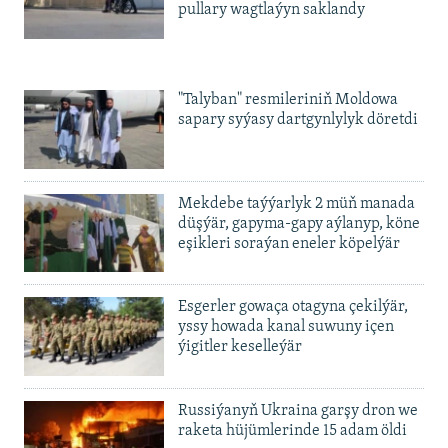
pullary wagtlaýyn saklandy
"Talyban" resmileriniň Moldowa
sapary syýasy dartgynlylyk döretdi
Mekdebe taýýarlyk 2 müň manada
düşýär, gapyma-gapy aýlanyp, köne
eşikleri soraýan eneler köpelýär
Esgerler gowaça otagyna çekilýär,
yssy howada kanal suwuny içen
ýigitler keselleýär
Russiýanyň Ukraina garşy dron we
raketa hüjümlerinde 15 adam öldi