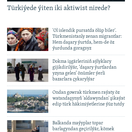
240p
Türkiýede ýiten iki aktiwist nirede?
360p
480p
Auto
240p
360p
480p
'Ol islendik pursatda ölüp biler'.
720p
Türkmenistanly zenan migrantlar:
720p
1080p
Hem daşary ýurtda, hem-de öz
1080p
ýurdunda goragsyz
Dokma işgärleriniň aýlyklary
gijikdirilýär, ‘daşary ýurtlardan
yzyna gelen’ önümler ýerli
bazarlara çykarylýar
Ondan gowrak türkmen raýaty öz
watandaşynyň 'aldawyndan' şikaýat
edip türk häkimiýetlerine ýüz tutdy
Balkanda maýyplar topar
barlagyndan geçirilýär, kömek