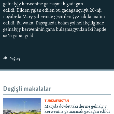
AÝ/AR-nyň ähli saýtlary
gelnalyjy kerwenine gatnaşmak gadagan
edildi. Dilden yglan edilen bu gadagançylyk 20-nji
noýabrda Mary şäherinde geçirilen ýygnakda mälim
edildi. Bu waka, Daşoguzda bolan ýol heläkçiliginde
gelnalyjy kerweniniň gana bulaşmagyndan iki hepde
soňa gabat geldi.
Paýlaş
Degişli makalalar
TÜRKMENISTAN
Maryda döwlet taksilerine gelnalyjy
kerwenine gatnaşmak gadagan edildi