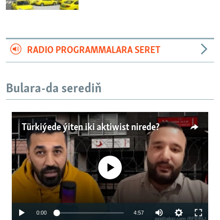
RADIO PROGRAMMALARA SERET
Bulara-da serediň
Türkiýede ýiten iki aktiwist nirede?
No media source currently available
Auto
0:00
4:57