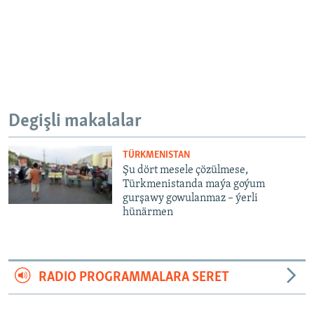
Degişli makalalar
TÜRKMENISTAN
Şu dört mesele çözülmese,
Türkmenistanda maýa goýum
gurşawy gowulanmaz – ýerli
hünärmen
RADIO PROGRAMMALARA SERET