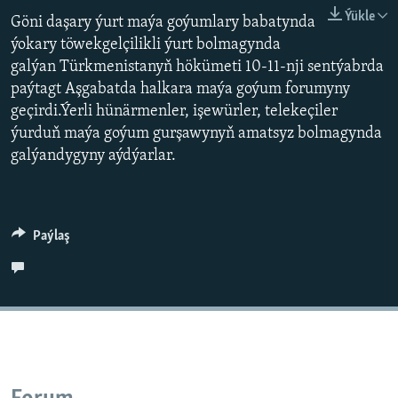
AÝ/AR-nyň ähli saýtlary
Ýükle
Göni daşary ýurt maýa goýumlary babatynda
ýokary töwekgelçilikli ýurt bolmagynda
galýan Türkmenistanyň hökümeti 10-11-nji sentýabrda
paýtagt Aşgabatda halkara maýa goýum forumyny
geçirdi.Ýerli hünärmenler, işewürler, telekeçiler
ýurduň maýa goýum gurşawynyň amatsyz bolmagynda
galýandygyny aýdýarlar.
Paýlaş