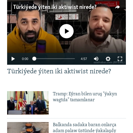
Türkiýede ýiten iki aktiwist nirede?
No media source currently available
Auto
0:00
4:57
240p
Türkiýede ýiten iki aktiwist nirede?
360p
480p
Auto
240p
360p
480p
Tramp: Eýran bilen uruş "ýakyn
720p
wagtda" tamamlanar
720p
1080p
1080p
Balkanda sadaka baran onlarça
adam palaw üstünde ýakalaşdy