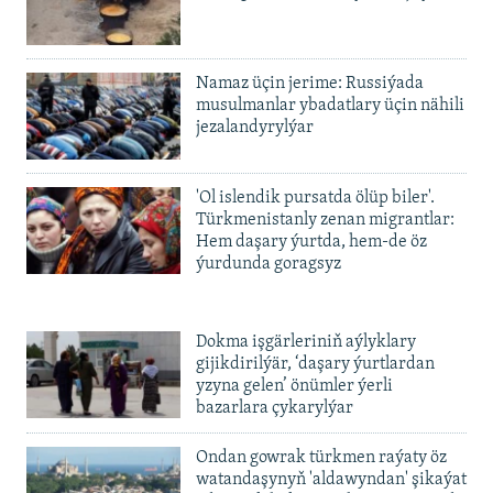
Namaz üçin jerime: Russiýada
musulmanlar ybadatlary üçin nähili
jezalandyrylýar
'Ol islendik pursatda ölüp biler'.
Türkmenistanly zenan migrantlar:
Hem daşary ýurtda, hem-de öz
ýurdunda goragsyz
Dokma işgärleriniň aýlyklary
gijikdirilýär, ‘daşary ýurtlardan
yzyna gelen’ önümler ýerli
bazarlara çykarylýar
Ondan gowrak türkmen raýaty öz
watandaşynyň 'aldawyndan' şikaýat