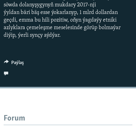
AÝ/AR-nyň ähli saýtlary
söwda dolanyşygynyň mukdary 2017-nji
ýyldan bäri bäş esse ýokarlanyp, 1 mlrd dollardan
geçdi, emma bu hili pozitiw, oňyn ýagdaýy etniki
azlyklara çemeleşme meselesinde görüp bolmaýar
diýip, ýerli synçy aýdýar.
Paýlaş
Forum