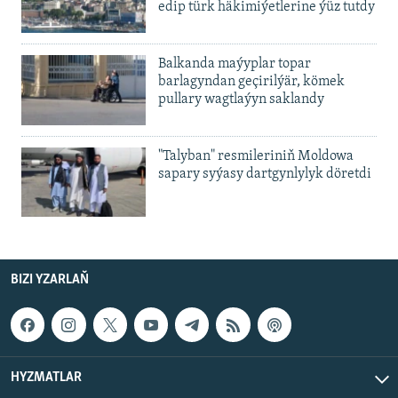
edip türk häkimiýetlerine ýüz tutdy
Balkanda maýyplar topar
barlagyndan geçirilýär, kömek
pullary wagtlaýyn saklandy
"Talyban" resmileriniň Moldowa
sapary syýasy dartgynlylyk döretdi
BIZI YZARLAŇ
HYZMATLAR