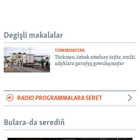
Degişli makalalar
TÜRKMENISTAN
Türkmen-özbek söwdasy ösýär, etniki
azlyklara garaýyş gowulaşmaýar
RADIO PROGRAMMALARA SERET
Bulara-da serediň