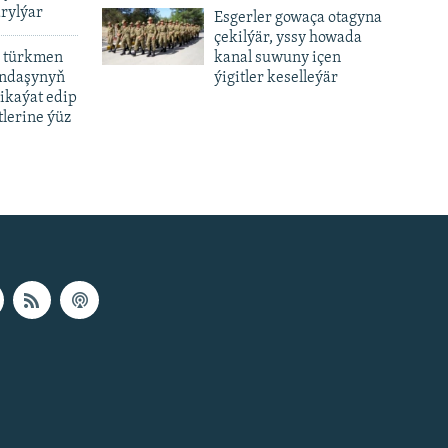
rylýar
Esgerler gowaça otagyna
çekilýär, yssy howada
 türkmen
kanal suwuny içen
andaşynyň
ýigitler keselleýär
ikaýat edip
lerine ýüz
px
px
height