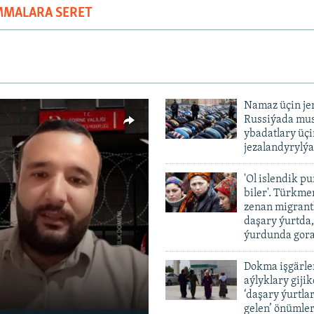
MMALARA SERET
Namaz üçin je
Russiýada mu
ybadatlary üçi
jezalandyrylýa
'Ol islendik p
biler'. Türkme
zenan migrant
vailable
daşary ýurtda
ýurdunda gor
Dokma işgärle
aýlyklary gijik
‘daşary ýurtla
gelen’ önümler