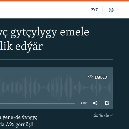
РУС
ç gytçylygy emele
lik edýär
EMBED
able
4:02
Ýükle
a ýene-de ýangyç
EMBED
kda A95 görnüşli