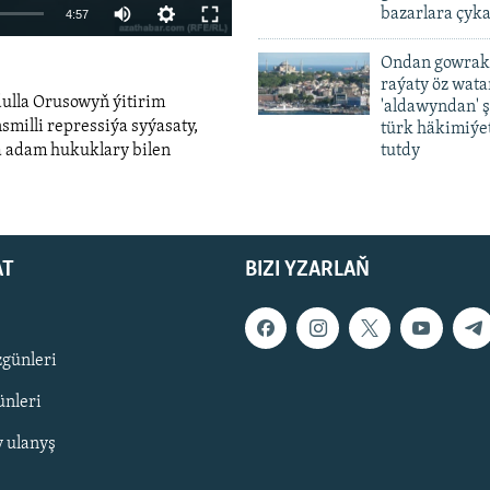
Auto
bazarlara çyka
4:57
240p
Ondan gowrak
raýaty öz wat
360p
dulla Orusowyň ýitirim
'aldawyndan' ş
480p
smilli repressiýa syýasaty,
türk häkimiýet
a adam hukuklary bilen
tutdy
720p
480p
1080p
width
AT
BIZI YZARLAŇ
zgünleri
nleri
y ulanyş