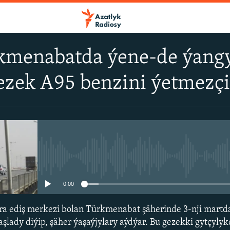
rkmenabatda ýene-de ýangy
gezek A95 benzini ýetmezçi
No media source currently avail
0:00
a ediş merkezi bolan Türkmenabat şäherinde 3-nji martd
aşlady diýip, şäher ýaşaýjylary aýdýar. Bu gezekki gytçyly