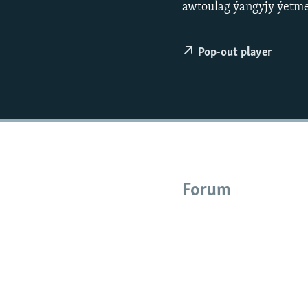
awtoulag ýangyjy ýetme
Pop-out player
Forum