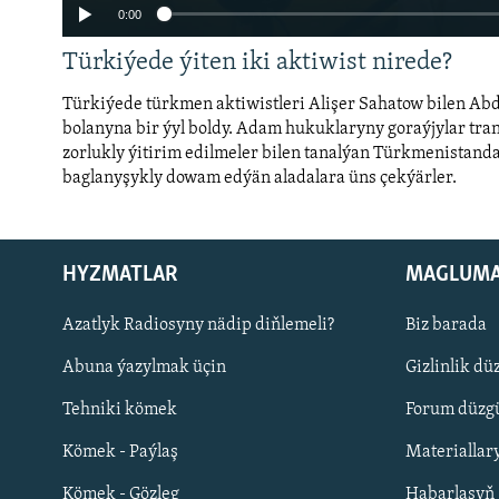
0:00
Türkiýede ýiten iki aktiwist nirede?
Türkiýede türkmen aktiwistleri Alişer Sahatow bilen Ab
bolanyna bir ýyl boldy. Adam hukuklaryny goraýjylar tran
zorlukly ýitirim edilmeler bilen tanalýan Türkmenistand
baglanyşykly dowam edýän aladalara üns çekýärler.
Auto
240p
360p
720p
1080p
HYZMATLAR
MAGLUM
Русский
Azatlyk Radiosyny nädip diňlemeli?
Biz barada
Abuna ýazylmak üçin
Gizlinlik dü
BIZI YZARLAŇ
Tehniki kömek
Forum düzgü
Kömek - Paýlaş
Materiallar
Kömek - Gözleg
Habarlaşyň