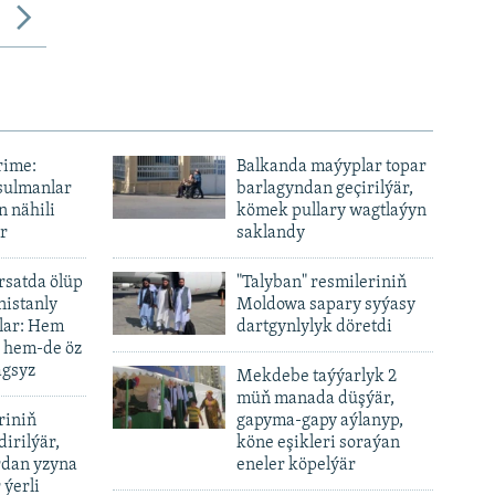
rime:
Balkanda maýyplar topar
sulmanlar
barlagyndan geçirilýär,
n nähili
kömek pullary wagtlaýyn
r
saklandy
ursatda ölüp
"Talyban" resmileriniň
nistanly
Moldowa sapary syýasy
lar: Hem
dartgynlylyk döretdi
, hem-de öz
agsyz
Mekdebe taýýarlyk 2
müň manada düşýär,
riniň
gapyma-gapy aýlanyp,
dirilýär,
köne eşikleri soraýan
rdan yzyna
eneler köpelýär
 ýerli