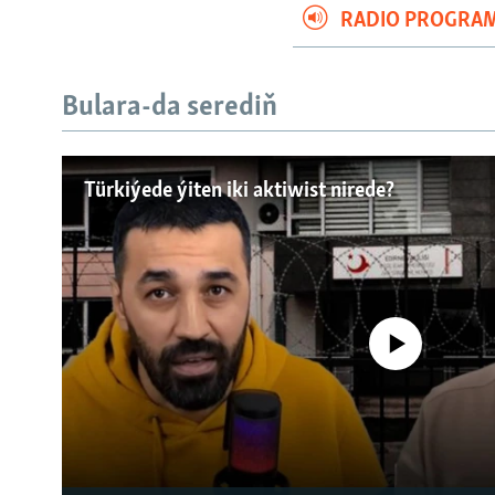
RADIO PROGRA
Bulara-da serediň
Türkiýede ýiten iki aktiwist nirede?
No media source currently a