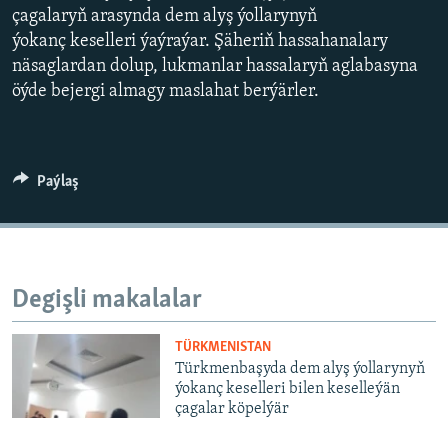
AÝ/AR-nyň ähli saýtlary
çagalaryň arasynda dem alyş ýollarynyň
ýokanç keselleri ýaýraýar. Şäheriň hassahanalary
näsaglardan dolup, lukmanlar hassalaryň aglabasyna
öýde bejergi almagy maslahat berýärler.
Paýlaş
Degişli makalalar
TÜRKMENISTAN
Türkmenbaşyda dem alyş ýollarynyň
ýokanç keselleri bilen keselleýän
çagalar köpelýär