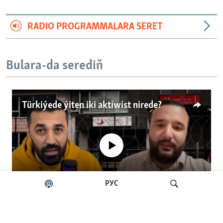
RADIO PROGRAMMALARA SERET
Bulara-da serediň
Türkiýede ýiten iki aktiwist nirede?
No media source currently available
РУС
Auto
0:00
4:57
240p
Türkiýede ýiten iki aktiwist nirede?