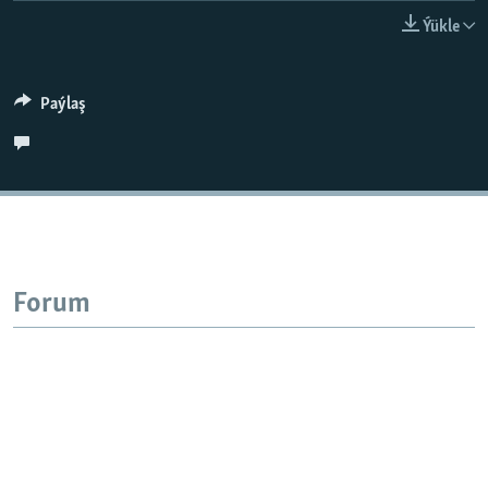
AÝ/AR-nyň ähli saýtlary
Ýükle
Paýlaş
Forum