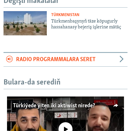
Degişli makalalar
TÜRKMENISTAN
Türkmenbaşynyň täze köpugurly
hassahanasy bejeriş işlerine mätäç
RADIO PROGRAMMALARA SERET
Bulara-da serediň
Türkiýede ýiten iki aktiwist nirede?
No media source currently available