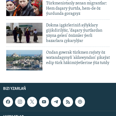
Türkmenistanly zenan migrantlar:
Hem daşary ýurtda, hem-de öz
ýurdunda goragsyz
Dokma işgärleriniň aýlyklary
gijikdirilýär, ‘daşary ýurtlardan
yzyna gelen’ önümler ýerli
bazarlara çykarylýar
Ondan gowrak türkmen raýaty öz
watandaşynyň 'aldawyndan' şikaýat
edip türk häkimiýetlerine ýüz tutdy
BIZI YZARLAŇ