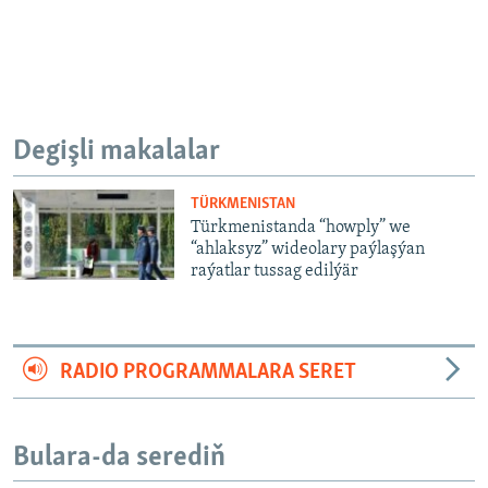
Degişli makalalar
TÜRKMENISTAN
Türkmenistanda “howply” we
“ahlaksyz” wideolary paýlaşýan
raýatlar tussag edilýär
RADIO PROGRAMMALARA SERET
Bulara-da serediň