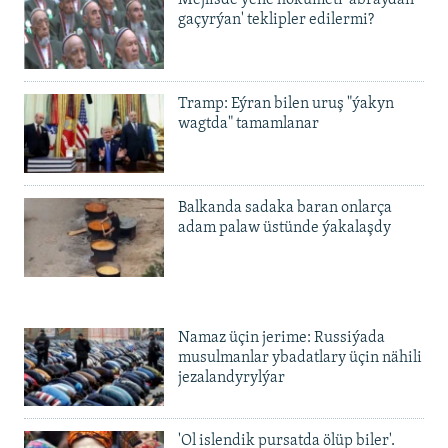
Mejlisde ýene hökümeti 'abraýdan
gaçyrýan' teklipler edilermi?
Tramp: Eýran bilen uruş "ýakyn
wagtda" tamamlanar
Balkanda sadaka baran onlarça
adam palaw üstünde ýakalaşdy
Namaz üçin jerime: Russiýada
musulmanlar ybadatlary üçin nähili
jezalandyrylýar
'Ol islendik pursatda ölüp biler'.