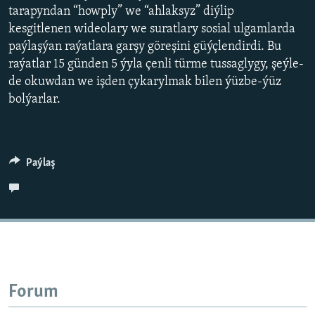
AÝ/AR-nyň ähli saýtlary
tarapyndan “howply” we “ahlaksyz” diýlip
kesgitlenen wideolary we suratlary sosial ulgamlarda
paýlaşýan raýatlara garşy göreşini güýçlendirdi. Bu
raýatlar 15 günden 5 ýyla çenli türme tussaglygy, şeýle-
de okuwdan we işden çykarylmak bilen ýüzbe-ýüz
bolýarlar.
Paýlaş
Forum