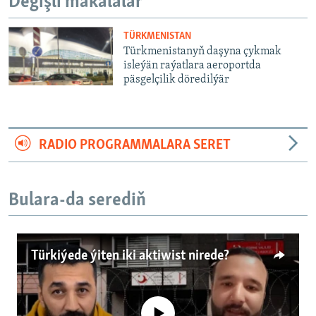
Degişli makalalar
TÜRKMENISTAN
Türkmenistanyň daşyna çykmak
isleýän raýatlara aeroportda
päsgelçilik döredilýär
RADIO PROGRAMMALARA SERET
Bulara-da serediň
Türkiýede ýiten iki aktiwist nirede?
No media source currently available