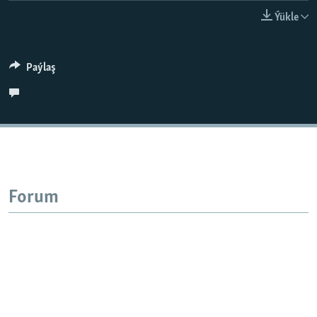
AÝ/AR-nyň ähli saýtlary
Ýükle
Paýlaş
Forum