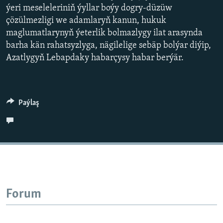
AÝ/AR-nyň ähli saýtlary
ýeri meseleleriniň ýyllar boýy dogry-düzüw
çözülmezligi we adamlaryň kanun, hukuk
maglumatlarynyň ýeterlik bolmazlygy ilat arasynda
barha kän rahatsyzlyga, nägilelige sebäp bolýar diýip,
Azatlygyň Lebapdaky habarçysy habar berýär.
Paýlaş
Forum