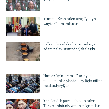
Tramp: Eýran bilen uruş "ýakyn
wagtda" tamamlanar
Balkanda sadaka baran onlarça
adam palaw üstünde ýakalaşdy
Namaz üçin jerime: Russiýada
musulmanlar ybadatlary üçin nähili
jezalandyrylýar
'Ol islendik pursatda ölüp biler'.
Türkmenistanly zenan migrantlar: