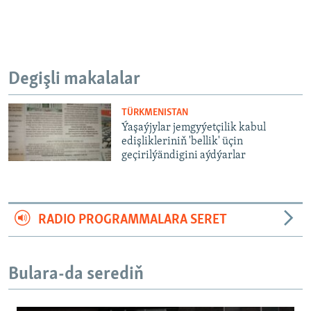
Degişli makalalar
TÜRKMENISTAN
Ýaşaýjylar jemgyýetçilik kabul
edişlikleriniň 'bellik' üçin
geçirilýändigini aýdýarlar
RADIO PROGRAMMALARA SERET
Bulara-da serediň