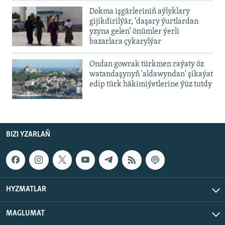
Dokma işgärleriniň aýlyklary
gijikdirilýär, ‘daşary ýurtlardan
yzyna gelen’ önümler ýerli
bazarlara çykarylýar
Ondan gowrak türkmen raýaty öz
watandaşynyň 'aldawyndan' şikaýat
edip türk häkimiýetlerine ýüz tutdy
BIZI YZARLAŇ
HYZMATLAR
MAGLUMAT