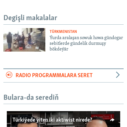
Degişli makalalar
TÜRKMENISTAN
Ýurda aralaşan sowuk howa gündogar
sebitlerde gündelik durmuşy
bökdeýär
RADIO PROGRAMMALARA SERET
Bulara-da serediň
Türkiýede ýiten iki aktiwist nirede?