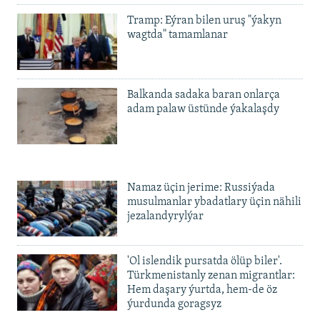
Tramp: Eýran bilen uruş "ýakyn
wagtda" tamamlanar
Balkanda sadaka baran onlarça
adam palaw üstünde ýakalaşdy
Namaz üçin jerime: Russiýada
musulmanlar ybadatlary üçin nähili
jezalandyrylýar
'Ol islendik pursatda ölüp biler'.
Türkmenistanly zenan migrantlar:
Hem daşary ýurtda, hem-de öz
ýurdunda goragsyz