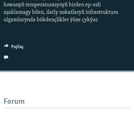
AÝ/AR-nyň ähli saýtlary
howanyň temperaturasynyň birden ep-esli
aşaklamagy bilen, ilatly nokatlaryň infrastruktura
ulgamlarynda bökdençlikler ýüze çykýar.
Paýlaş
Forum