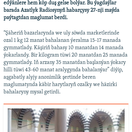
edýänlere hem köp duş gelse bolýar. Bu ýagdaýlar
barada Azatlyk Radiosynyň habarçysy 27-nji maýda
paýtagtdan maglumat berdi.
“Şäheriň bazarlarynda we uly söwda marketlerinde
ozal 1 kg 12 manat bahalanan ýeralma 15-17 manada
gymmatlady. Käşiriň bahasy 10 manatdan 14 manada
ýokarlandy. Bir kilogram tüwi 20 manatdan 25 manada
gymmatlady. Iň arzany 35 manatdan başlanýan ýokary
hilli tüwi 43-60 manat aralygynda bahalanýar” diýip,
aşgabatly alyjy anonimlik şertinde beren
maglumatynda käbir harytlaryň ozalky we häzirki
bahalaryny mysal getirdi.