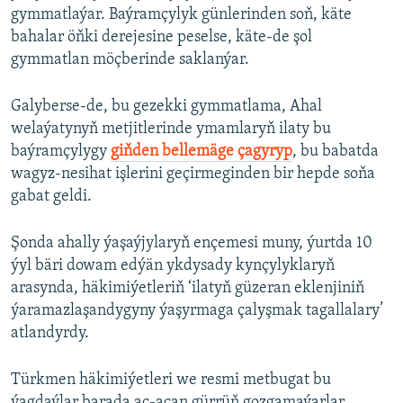
gymmatlaýar. Baýramçylyk günlerinden soň, käte
bahalar öňki derejesine peselse, käte-de şol
gymmatlan möçberinde saklanýar.
Galyberse-de, bu gezekki gymmatlama, Ahal
welaýatynyň metjitlerinde ymamlaryň ilaty bu
baýramçylygy
giňden bellemäge çagyryp
, bu babatda
wagyz-nesihat işlerini geçirmeginden bir hepde soňa
gabat geldi.
Şonda ahally ýaşaýjylaryň ençemesi muny, ýurtda 10
ýyl bäri dowam edýän ykdysady kynçylyklaryň
arasynda, häkimiýetleriň ‘ilatyň güzeran eklenjiniň
ýaramazlaşandygyny ýaşyrmaga çalyşmak tagallalary’
atlandyrdy.
Türkmen häkimiýetleri we resmi metbugat bu
ýagdaýlar barada aç-açan gürrüň gozgamaýarlar.