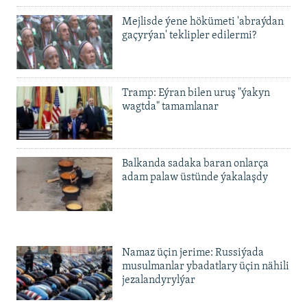
Mejlisde ýene hökümeti 'abraýdan
gaçyrýan' teklipler edilermi?
Tramp: Eýran bilen uruş "ýakyn
wagtda" tamamlanar
Balkanda sadaka baran onlarça
adam palaw üstünde ýakalaşdy
Namaz üçin jerime: Russiýada
musulmanlar ybadatlary üçin nähili
jezalandyrylýar