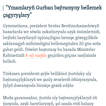
"Ymamlaryň Gurban baýramyny bellemek
çagyryşlary"
Gymmatlama, prezident Serdar Berdimuhamedowyň
bazarlarda we söwda nokatlarynda azyk önümleriniň,
beýleki harytlaryň üpjünçiligini hemişe gözegçilikde
saklamagyň möhümdigini bellemeginden 20 gün soňa
gabat geldi. Döwlet baştutany bu barada Ministrler
Kabinetiniň
8-nji maýda
geçirilen göçme mejlisinde
belledi.
Türkmen prezidenti şeýle bellikleri ýurtdaky uly
baýramçylyklaryň we şanly seneleriň öňüsyrasynda,
ýylyň dowamynda birnäçe gezek edýär.
Muňa garamazdan, ýurtda uly baýramçylyklaryň öň
ýanynda, azyk harytlarynyň, şol sanda etiň bahasy