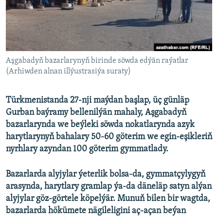
AÝ/AR-nyň ähli saýtlary
Aşgabadyň bazarlarynyň birinde söwda edýän raýatlar
(Arhiwden alnan illýustrasiýa suraty)
Türkmenistanda 27-nji maýdan başlap, üç günläp
Gurban baýramy bellenilýän mahaly, Aşgabadyň
bazarlarynda we beýleki söwda nokatlarynda azyk
harytlarynyň bahalary 50-60 göterim we egin-eşikleriň
nyrhlary azyndan 100 göterim gymmatlady.
Bazarlarda alyjylar ýeterlik bolsa-da, gymmatçylygyň
arasynda, harytlary gramlap ýa-da däneläp satyn alýan
alyjylar göz-görtele köpelýär. Munuň bilen bir wagtda,
bazarlarda hökümete nägileligini aç-açan beýan