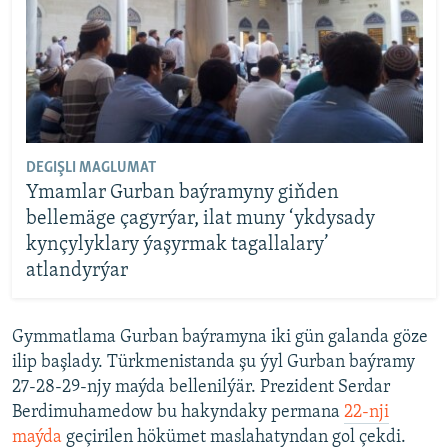
DEGIŞLI MAGLUMAT
Ymamlar Gurban baýramyny giňden
bellemäge çagyrýar, ilat muny ‘ykdysady
kynçylyklary ýaşyrmak tagallalary’
atlandyrýar
Gymmatlama Gurban baýramyna iki gün galanda göze
ilip başlady. Türkmenistanda şu ýyl Gurban baýramy
27-28-29-njy maýda bellenilýär. Prezident Serdar
Berdimuhamedow bu hakyndaky permana
22-nji
maýda
geçirilen hökümet maslahatyndan gol çekdi.