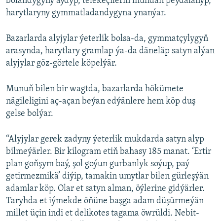
bolandygyny aýdyp, telekeçileriň mundan peýdalanyp,
harytlaryny gymmatladandygyna ynanýar.
Bazarlarda alyjylar ýeterlik bolsa-da, gymmatçylygyň
arasynda, harytlary gramlap ýa-da däneläp satyn alýan
alyjylar göz-görtele köpelýär.
Munuň bilen bir wagtda, bazarlarda hökümete
nägileligini aç-açan beýan edýänlere hem köp duş
gelse bolýar.
“Alyjylar gerek zadyny ýeterlik mukdarda satyn alyp
bilmeýärler. Bir kilogram etiň bahasy 185 manat. ‘Ertir
plan goňşym baý, şol goýun gurbanlyk soýup, paý
getirmezmikä’ diýip, tamakin umytlar bilen gürleşýän
adamlar köp. Olar et satyn alman, öýlerine gidýärler.
Taryhda et iýmekde öňüne başga adam düşürmeýän
millet üçin indi et delikotes tagama öwrüldi. Nebit-