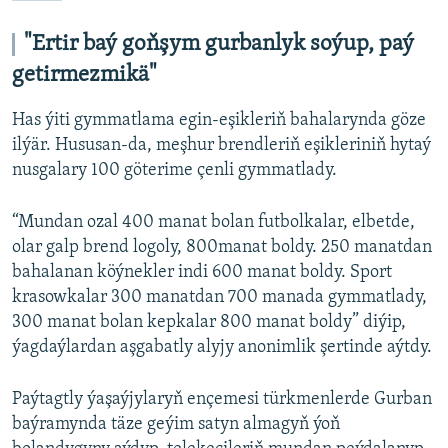
"Ertir baý goňşym gurbanlyk soýup, paý
getirmezmikä"
Has ýiti gymmatlama egin-eşikleriň bahalarynda göze
ilýär. Hususan-da, meşhur brendleriň eşikleriniň hytaý
nusgalary 100 göterime çenli gymmatlady.
“Mundan ozal 400 manat bolan futbolkalar, elbetde,
olar galp brend logoly, 800manat boldy. 250 manatdan
bahalanan köýnekler indi 600 manat boldy. Sport
krasowkalar 300 manatdan 700 manada gymmatlady,
300 manat bolan kepkalar 800 manat boldy” diýip,
ýagdaýlardan aşgabatly alyjy anonimlik şertinde aýtdy.
Paýtagtly ýaşaýjylaryň ençemesi türkmenlerde Gurban
baýramynda täze geýim satyn almagyň ýoň