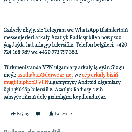
Gadyrly okyjy, siz Telegram we WhatsApp tilsimleriniň
messenjerleri arkaly Azatlyk Radiosy bilen howpsuz
ýagdaýda habarlaşyp bilersiňiz. Telefon belgileri: +420
724 168 989 we +420 773 797 383.
Türkmenistanda VPN ulgamlary arkaly işleýär. Siz şu
meýl:
azathabar@derweze.net
we
sep arkaly biziň
mugt Psiphon3 VPN
ulgamymyzy Android ulgamlary
üçin ýükläp bilersiňiz. Azatlyk Radiosy siziň
şahsyýetiňiziň doly gizlinligini kepillendirýär.
Paýlaş
Follow us