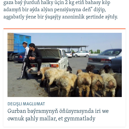
gaza baý ýurduň halky üçin 2 kg etiň bahasy köp
adamyň bir aýda alýan pensiýasyna deň” diýip,
aşgabatly ýene bir ýaşaýjy anonimlik şertinde aýtdy.
DEGIŞLI MAGLUMAT
Gurban baýramynyň öňüsyrasynda iri we
ownuk şahly mallar, et gymmatlady