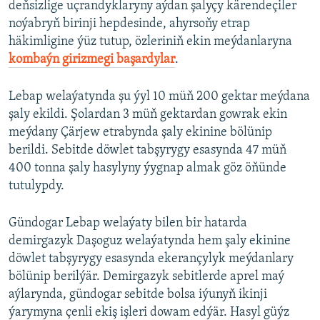
deňsizlige uçrandyklaryny aýdan şalyçy kärendeçiler
noýabryň birinji hepdesinde, ahyrsoňy etrap
häkimligine ýüz tutup, özleriniň ekin meýdanlaryna
kombaýn girizmegi başardylar
.
Lebap welaýatynda şu ýyl 10 müň 200 gektar meýdana
şaly ekildi. Şolardan 3 müň gektardan gowrak ekin
meýdany Çärjew etrabynda şaly ekinine bölünip
berildi. Sebitde döwlet tabşyrygy esasynda 47 müň
400 tonna şaly hasylyny ýygnap almak göz öňünde
tutulypdy.
Gündogar Lebap welaýaty bilen bir hatarda
demirgazyk Daşoguz welaýatynda hem şaly ekinine
döwlet tabşyrygy esasynda ekerançylyk meýdanlary
bölünip berilýär. Demirgazyk sebitlerde aprel maý
aýlarynda, gündogar sebitde bolsa iýunyň ikinji
ýarymyna çenli ekiş işleri dowam edýär. Hasyl güýz