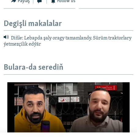
Paýlaş
Follow us
Degişli makalalar
Türkiýede ýiten iki aktiwist nirede?
Diňle: Lebapda şaly oragy tamamlandy. Sürüm traktorlary
ýetmezçilik edýär
Bulara-da serediň
No media source currently available