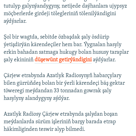
tutulyp galynýandygyny, netijede daýhanlara ujypsyz
möçberlerde girdeji tölegleriniň tölenilýändigini
aýdýarlar.
Şol bir wagtda, sebitde özbaşdak şaly ösdürip
ýetişdirýän kärendeçiler hem bar. Ýygnalan hasyly
erkin bahadan satmaga hukugy bolan hususy taraplar
şaly ekininiň
düşewünt getirýändigini
aýdýarlar.
Çärjew etrabynda Azatlyk Radiosynyň habarçylary
bilen gürrüňdeş bolan bir ýerli kärendeçi bäş gektar
töweregi meýdandan 33 tonnadan gowrak şaly
hasylyny alandygyny aýdýar.
Azatlyk Radiosy Çärjew etrabynda şalydan boşan
meýdanlarda sürüm işleriniň barşy barada etrap
häkimliginden teswir alyp bilmedi.