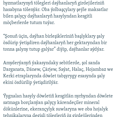
hyzmatlarynyň tölegleri daýhanlaryň girdejileriniň
hasabyna tölenýär. Oba ýolbaşçylary şeýle maksatlar
bilen şalyçy daýhanlaryň hasylyndan kesgitli
möçberlerde tutum tuýar.
“Şonuň üçin, daýhan birleşikleriniň başlyklary şaly
ösdürip ýetişdiren daýhanlaryň her gektaryndan bir
tonna şalyny tutup galýar” diýip, daýhanlar aýdýar.
Amyderýanyň ýakasyndaky sebitlerde, şol sanda
Darganata, Dänew, Çärjew, Saýat, Halaç, Hojambaz we
Kerki etraplarynda döwlet tabşyrygy esasynda şaly
ekini ösdürilip ýetişdirilýär.
Ýygnalan hasyly döwletiň kesgitlän nyrhyndan döwlete
satmaga borçlanýan şalyçy kärendeçiler mineral
dökünlerine, ekerançylyk suwlaryna we oba hojalyk
tehnikalaryna degişli tölegleriň öz girdejilerinden