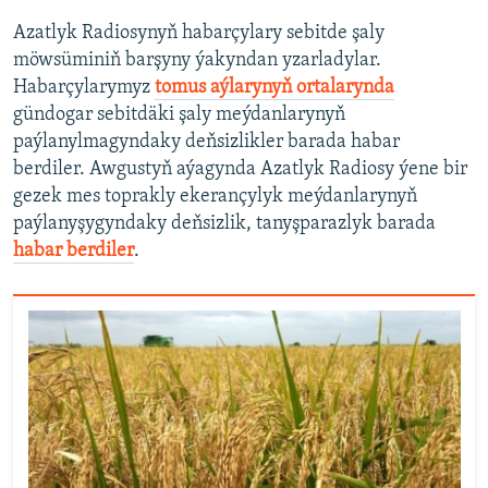
Azatlyk Radiosynyň habarçylary sebitde şaly
möwsüminiň barşyny ýakyndan yzarladylar.
Habarçylarymyz
tomus aýlarynyň ortalarynda
gündogar sebitdäki şaly meýdanlarynyň
paýlanylmagyndaky deňsizlikler barada habar
berdiler. Awgustyň aýagynda Azatlyk Radiosy ýene bir
gezek mes toprakly ekerançylyk meýdanlarynyň
paýlanyşygyndaky deňsizlik, tanyşparazlyk barada
habar berdiler
.