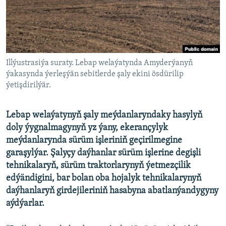
AÝ/AR-nyň ähli saýtlary
Illýustrasiýa suraty. Lebap welaýatynda Amyderýanyň
ýakasynda ýerleşýän sebitlerde şaly ekini ösdürilip
ýetişdirilýär.
Lebap welaýatynyň şaly meýdanlaryndaky hasylyň
doly ýygnalmagynyň yz ýany, ekerançylyk
meýdanlarynda sürüm işleriniň geçirilmegine
garaşylýar. Şalyçy daýhanlar sürüm işlerine degişli
tehnikalaryň, sürüm traktorlarynyň ýetmezçilik
edýändigini, bar bolan oba hojalyk tehnikalarynyň
daýhanlaryň girdejileriniň hasabyna abatlanýandygyny
aýdýarlar.