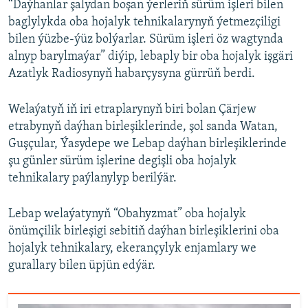
“Daýhanlar şalydan boşan ýerleriň sürüm işleri bilen
baglylykda oba hojalyk tehnikalarynyň ýetmezçiligi
bilen ýüzbe-ýüz bolýarlar. Sürüm işleri öz wagtynda
alnyp barylmaýar” diýip, lebaply bir oba hojalyk işgäri
Azatlyk Radiosynyň habarçysyna gürrüň berdi.
Welaýatyň iň iri etraplarynyň biri bolan Çärjew
etrabynyň daýhan birleşiklerinde, şol sanda Watan,
Guşçular, Ýasydepe we Lebap daýhan birleşiklerinde
şu günler sürüm işlerine degişli oba hojalyk
tehnikalary paýlanylyp berilýär.
Lebap welaýatynyň “Obahyzmat” oba hojalyk
önümçilik birleşigi sebitiň daýhan birleşiklerini oba
hojalyk tehnikalary, ekerançylyk enjamlary we
gurallary bilen üpjün edýär.