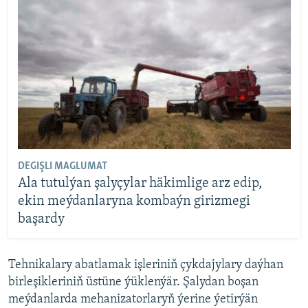
DEGIŞLI MAGLUMAT
Ala tutulýan şalyçylar häkimlige arz edip,
ekin meýdanlaryna kombaýn girizmegi
başardy
Tehnikalary abatlamak işleriniň çykdajylary daýhan
birleşikleriniň üstüne ýüklenýär. Şalydan boşan
meýdanlarda mehanizatorlaryň ýerine ýetirýän