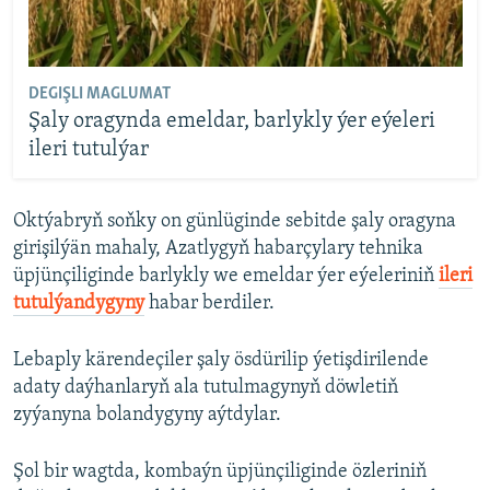
DEGIŞLI MAGLUMAT
Şaly oragynda emeldar, barlykly ýer eýeleri
ileri tutulýar
Oktýabryň soňky on günlüginde sebitde şaly oragyna
girişilýän mahaly, Azatlygyň habarçylary tehnika
üpjünçiliginde barlykly we emeldar ýer eýeleriniň
ileri
tutulýandygyny
habar berdiler.
Lebaply kärendeçiler şaly ösdürilip ýetişdirilende
adaty daýhanlaryň ala tutulmagynyň döwletiň
zyýanyna bolandygyny aýtdylar.
Şol bir wagtda, kombaýn üpjünçiliginde özleriniň