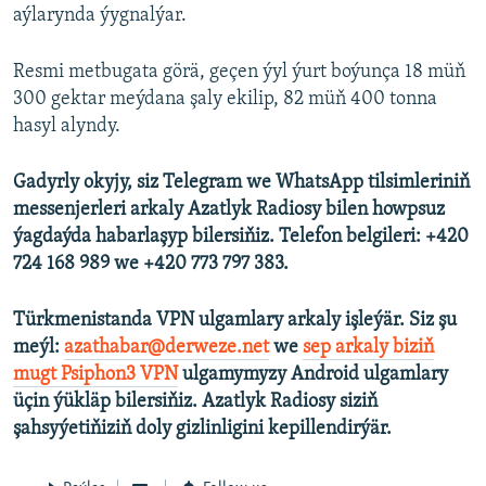
aýlarynda ýygnalýar.
Resmi metbugata görä, geçen ýyl ýurt boýunça 18 müň
300 gektar meýdana şaly ekilip, 82 müň 400 tonna
hasyl alyndy.
Gadyrly okyjy, siz Telegram we WhatsApp tilsimleriniň
messenjerleri arkaly Azatlyk Radiosy bilen howpsuz
ýagdaýda habarlaşyp bilersiňiz. Telefon belgileri: +420
724 168 989 we +420 773 797 383.
Türkmenistanda VPN ulgamlary arkaly işleýär. Siz şu
meýl:
azathabar@derweze.net
we
sep arkaly biziň
mugt Psiphon3 VPN
ulgamymyzy Android ulgamlary
üçin ýükläp bilersiňiz. Azatlyk Radiosy siziň
şahsyýetiňiziň doly gizlinligini kepillendirýär.