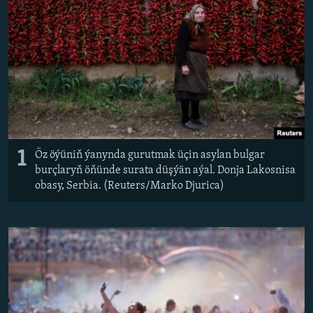
AÝ/AR-nyň ähli saýtlary
1
Öz öýüniň ýanynda gurutmak üçin asylan bulgar
burçlaryň öňünde surata düşýän aýal. Donja Lakosnisa
obasy, Serbia. (Reuters/Marko Djurica)