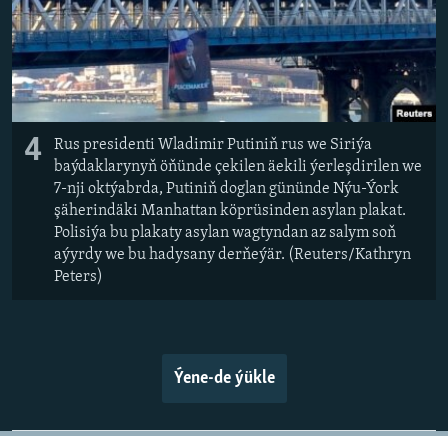
4
Rus presidenti Wladimir Putiniň rus we Siriýa
baýdaklarynyň öňünde çekilen äekili ýerleşdirilen we
7-nji oktýabrda, Putiniň doglan gününde Nýu-Ýork
şäherindäki Manhattan köprüsinden asylan plakat.
Polisiýa bu plakaty asylan wagtyndan az salym soň
aýyrdy we bu hadysany derňeýär. (Reuters/Kathryn
Peters)
Ýene-de ýükle