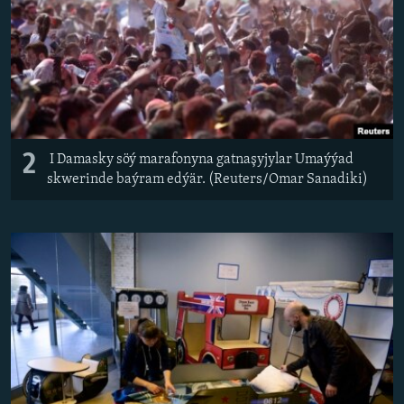
2
I Damasky söý marafonyna gatnaşyjylar Umaýýad
skwerinde baýram edýär. (Reuters/Omar Sanadiki)