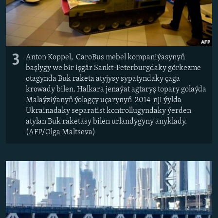
3
Anton Koppel, CaroBus mebel kompaniýasynyň
başlygy we bir işgär Sankt-Peterburgdaky görkezme
otagynda Buk raketa atyjysy sypatyndaky çaga
krowady bilen. Halkara jenaýat agtaryş topary golaýda
Malaýziýanyň ýolagçy uçarynyň 2014-nji ýylda
Ukrainadaky separatist kontrollugyndaky ýerden
atylan Buk raketasy bilen urlandygyny anyklady.
(AFP/Olga Maltseva)