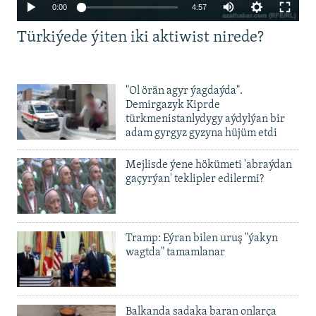
Auto
0:00
4:57
240p
Türkiýede ýiten iki aktiwist nirede?
360p
480p
Auto
240p
360p
480p
"Ol örän agyr ýagdaýda".
720p
Demirgazyk Kiprde
720p
1080p
türkmenistanlydygy aýdylýan bir
1080p
adam gyrgyz gyzyna hüjüm etdi
Mejlisde ýene hökümeti 'abraýdan
gaçyrýan' teklipler edilermi?
Tramp: Eýran bilen uruş "ýakyn
wagtda" tamamlanar
Balkanda sadaka baran onlarça