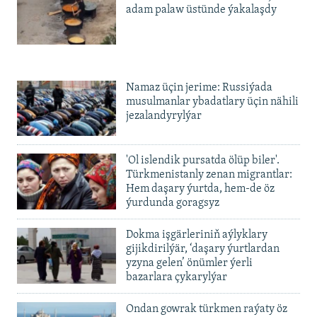
adam palaw üstünde ýakalaşdy
Namaz üçin jerime: Russiýada
musulmanlar ybadatlary üçin nähili
jezalandyrylýar
'Ol islendik pursatda ölüp biler'.
Türkmenistanly zenan migrantlar:
Hem daşary ýurtda, hem-de öz
ýurdunda goragsyz
Dokma işgärleriniň aýlyklary
gijikdirilýär, ‘daşary ýurtlardan
yzyna gelen’ önümler ýerli
bazarlara çykarylýar
Ondan gowrak türkmen raýaty öz