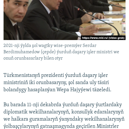
AÝ/AR-nyň ähli saýtlary
2021-nji ýylda şol wagtky wise-premýer Serdar
Berdimuhamedow (çepde) ýurduň daşary işler ministri we
onuň orunbasarlary bilen otyr
Türkmenistanyň prezidenti ýurduň daşary işler
ministriniň iki orunbasaryny, şol sanda uly täsiri
bolandygy hasaplanýan Wepa Hajyýewi täzeledi.
Bu barada 11-nji dekabrda ýurduň daşary ýurtlardaky
diplomatik wekilhanalarynyň, konsullyk edaralarynyň
we halkara guramalaryň ýanyndaky wekilhanalarynyň
ýolbaşçylarynyň gatnaşmagynda geçirilen Ministrler