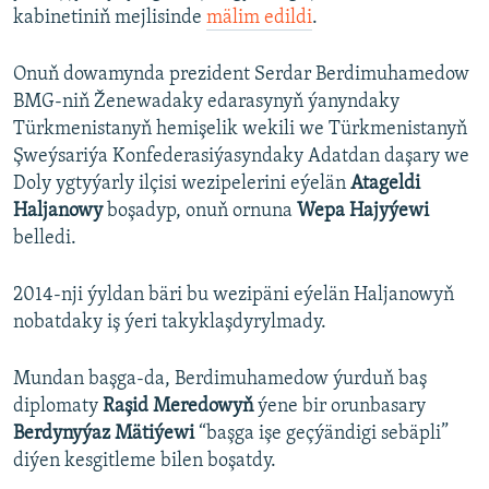
kabinetiniň mejlisinde
mälim edildi
.
Onuň dowamynda prezident Serdar Berdimuhamedow
BMG-niň Ženewadaky edarasynyň ýanyndaky
Türkmenistanyň hemişelik wekili we Türkmenistanyň
Şweýsariýa Konfederasiýasyndaky Adatdan daşary we
Doly ygtyýarly ilçisi wezipelerini eýelän
Atageldi
Haljanowy
boşadyp, onuň ornuna
Wepa Hajyýewi
belledi.
2014-nji ýyldan bäri bu wezipäni eýelän Haljanowyň
nobatdaky iş ýeri takyklaşdyrylmady.
Mundan başga-da, Berdimuhamedow ýurduň baş
diplomaty
Raşid Meredowyň
ýene bir orunbasary
Berdynyýaz Mätiýewi
“başga işe geçýändigi sebäpli”
diýen kesgitleme bilen boşatdy.