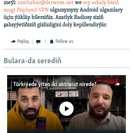
meýl:
azathabar@derweze.net
we
sep arkaly biziň
mugt Psiphon3 VPN
ulgamymyzy Android ulgamlary
üçin ýükläp bilersiňiz. Azatlyk Radiosy siziň
şahsyýetiňiziň gizlinligini doly kepillendirýär.
Paýlaş
Follow us
Bulara-da serediň
Türkiýede ýiten iki aktiwist nirede?
No media source currently available