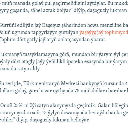
8 müň manada golaý pul geçirmelidigini aýtdylar. Bu muk
yny goşanda, sähel azrak bolýar” diýip, daşoguzly lukman 
Gürrüňi edilýän jaý Daşoguz şäherinden howa menziline b
ýoluň ugrunda tapgyrlaýyn gurulýan
ýaşaýyş jaý toplumyn
Toplum dört gatly jaýlaryň onlarçasyndan ybarat.
Lukmanyň tassyklamagyna görä, mundan bir ýarym ýyl çem
aýaly dört otagly jaýy ýeňillikli ipoteka esasynda bir ýarym
manada satyn aldy.
Bu serişde, Türkmenistanyň Merkezi bankynyň kursunda 
dollara golaý, gara bazar nyrhynda 75 müň dollara barabar 
“Onuň 25%-ni öýi satyn alanymyzda geçirdik. Galan bölegin
baranymyzdan soň, 15 ýylyň dowamynda her aýda banka ge
etdiler” diýip, daşoguzly lukman belleýär.