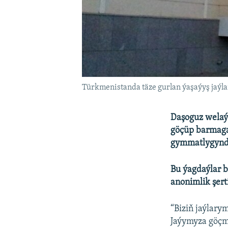
Türkmenistanda täze gurlan ýaşaýyş jaýlar
Daşoguz welaý
göçüp barmaga 
gymmatlygynda
Bu ýagdaýlar b
anonimlik şert
“Biziň jaýlary
Jaýymyza göçmä