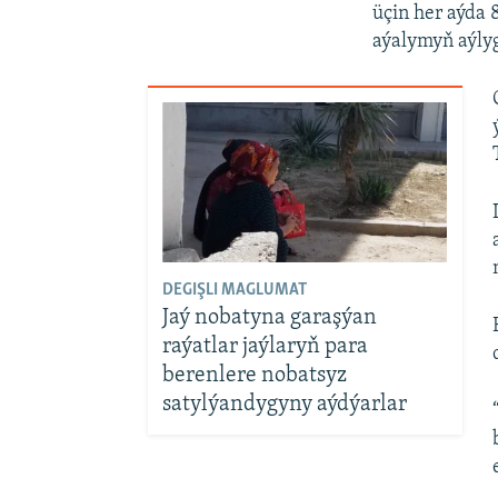
üçin her aýda 
aýalymyň aýlyg
DEGIŞLI MAGLUMAT
Jaý nobatyna garaşýan
raýatlar jaýlaryň para
berenlere nobatsyz
satylýandygyny aýdýarlar