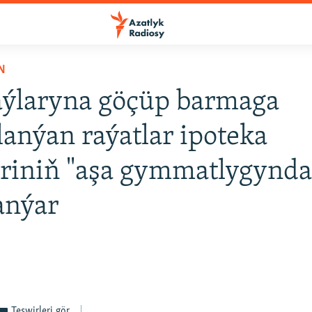
N
aýlaryna göçüp barmaga
lanýan raýatlar ipoteka
eriniň "aşa gymmatlygynda
anýar
4
Teswirleri gör