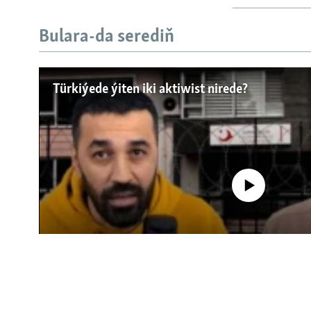
Bulara-da serediň
Русский
Türkiýede ýiten iki aktiwist nirede?
BIZI YZARLAŇ
No media source currently a
AÝ/AR-nyň ähli saýtlary
0:00