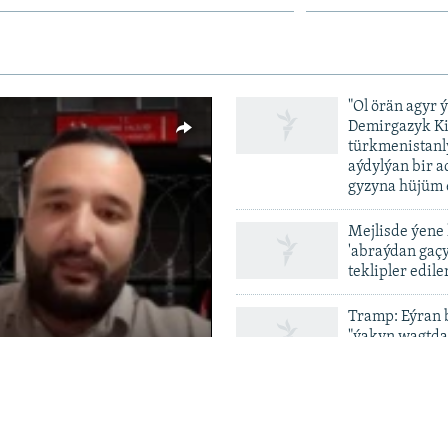
"Ol örän agyr 
Demirgazyk K
türkmenistanl
aýdylýan bir 
gyzyna hüjüm 
Mejlisde ýene
'abraýdan gaç
vailable
teklipler edile
Tramp: Eýran 
"ýakyn wagtda
tamamlanar
Balkanda sada
Auto
4:57
onlarça adam 
üstünde ýakal
240p