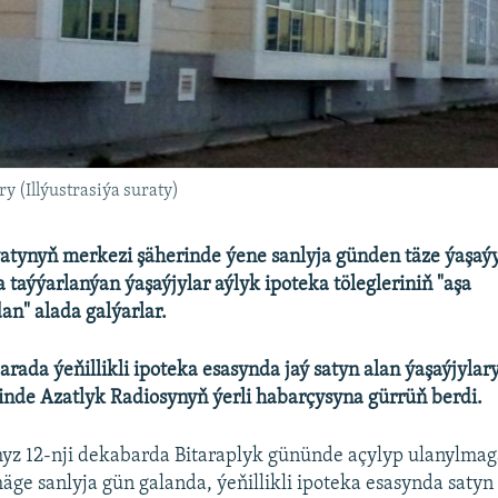
y (Illýustrasiýa suraty)
atynyň merkezi şäherinde ýene sanlyja günden täze ýaşaýy
taýýarlanýan ýaşaýjylar aýlyk ipoteka tölegleriniň "aşa
n" alada galýarlar.
arada ýeňillikli ipoteka esasynda jaý satyn alan ýaşaýjyla
inde Azatlyk Radiosynyň ýerli habarçysyna gürrüň berdi.
myz 12-nji dekabarda Bitaraplyk gününde açylyp ulanylmaga
ge sanlyja gün galanda, ýeňillikli ipoteka esasynda satyn