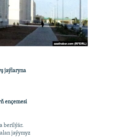
ş jaýlaryna
ryň ençemesi
 berilýär.
 alan jaýymyz