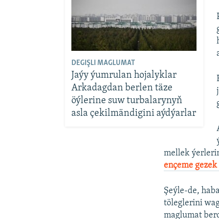
DEGIŞLI MAGLUMAT
Jaýy ýumrulan hojalyklar
Arkadagdan berlen täze
öýlerine suw turbalarynyň
asla çekilmändigini aýdýarlar
mellek ýerleri
ençeme gezek 
Şeýle-de, haba
töleglerini wa
maglumat berd