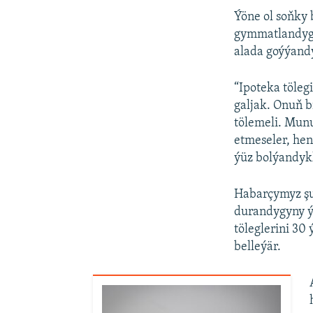
Ýöne ol soňky
gymmatlandygyn
alada goýýand
“Ipoteka töleg
galjak. Onuň b
tölemeli. Mun
etmeseler, hen
ýüz bolýandykl
Habarçymyz şu
durandygyny ý
töleglerini 3
belleýär.