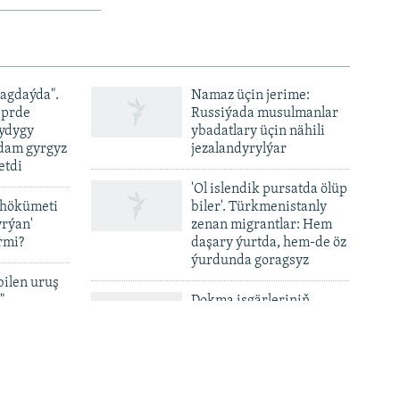
ýagdaýda".
Namaz üçin jerime:
iprde
Russiýada musulmanlar
ydygy
ybadatlary üçin nähili
adam gyrgyz
jezalandyrylýar
etdi
'Ol islendik pursatda ölüp
 hökümeti
biler'. Türkmenistanly
yrýan'
zenan migrantlar: Hem
rmi?
daşary ýurtda, hem-de öz
ýurdunda goragsyz
bilen uruş
"
Dokma işgärleriniň
aýlyklary gijikdirilýär,
‘daşary ýurtlardan yzyna
gelen’ önümler ýerli
ka baran
bazarlara çykarylýar
palaw
aşdy