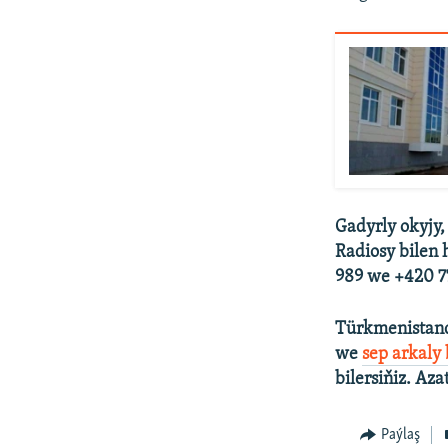
Gadyrly okyjy,
Radiosy bilen 
989 we +420 77
Türkmenistand
we
sep arkaly
bilersiňiz. Aza
Paýlaş