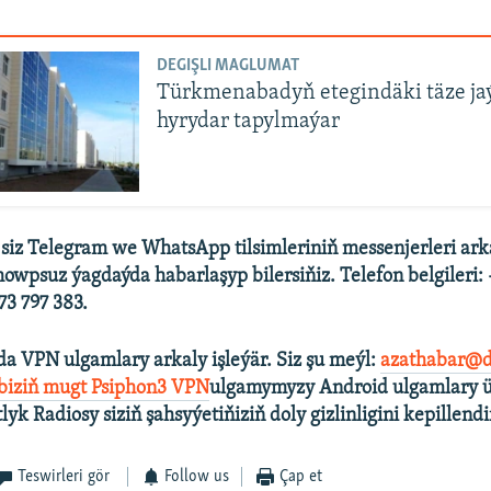
DEGIŞLI MAGLUMAT
Türkmenabadyň etegindäki täze ja
hyrydar tapylmaýar
 siz Telegram we WhatsApp tilsimleriniň messenjerleri ark
howpsuz ýagdaýda habarlaşyp bilersiňiz. Telefon belgileri:
3 797 383.
a VPN ulgamlary arkaly işleýär. Siz şu meýl:
azathabar@d
 biziň mugt Psiphon3 VPN
ulgamymyzy Android ulgamlary ü
tlyk Radiosy siziň şahsyýetiňiziň doly gizlinligini kepillendi
Teswirleri gör
Follow us
Çap et