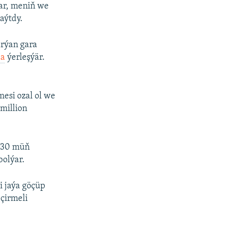
dar, meniň we
aýtdy.
arýan gara
da
ýerleşýär.
esi ozal ol we
 million
430 müň
bolýar.
i jaýa göçüp
çirmeli