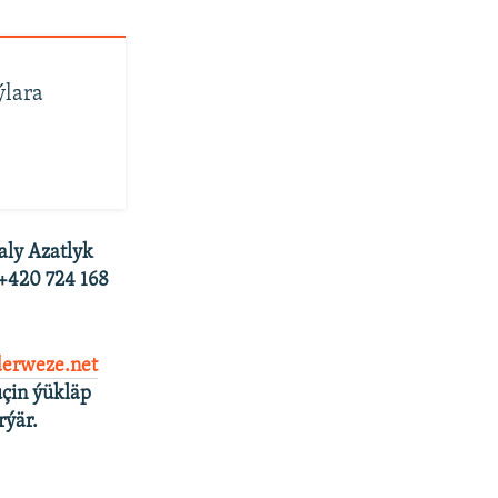
ýlara
aly Azatlyk
 +420 724 168
erweze.net
çin ýükläp
rýär.