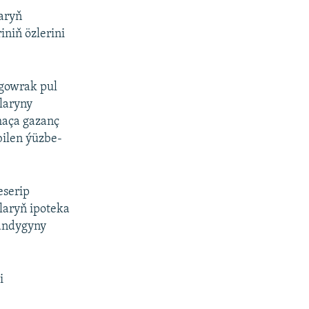
aryň
iniň özlerini
 gowrak pul
ylaryny
maça gazanç
bilen ýüzbe-
eserip
laryň ipoteka
ýandygyny
i