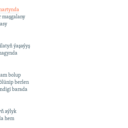
 martynda
r maşgalany
sasy
latyň ýaşaýyş
lmagynda
adam bolup
ölünip berlen
ändigi barada
yň aýlyk
ada hem