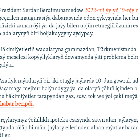
Prezident Serdar Berdimuhamedow
2022-nji ýylyň 19-njy
geçirilen inaugurasiýa dabarasynda eden çykyşynda her bi
häzirki zaman öýi ýa-da jaýy bilen üpjün etmegiň özüniň e
aladalarynyň biri boljakdygyny aýdypdy.
Häkimiýetleriň wadalaryna garamazdan, Türkmenistanda i
jaý meselesi köpýyllyklaryň dowamynda ýiti problema bo
galýar.
Azatlyk raýatlaryň bir-iki otagly jaýlarda 10-dan gowrak 
ýaşamaga mejbur bolýandygy ýa-da olaryň çölüň içinden b
ne häkimiýetler tarapyndan gaz, suw, tok we ýol çekilmeý
habar beripdi.
rçylarymyz ýeňillikli ipoteka esasynda satyn alan jaýlaryn
gtynda töläp bilmän, jaýlary ellerinden alnan raýatlar bar
iler.