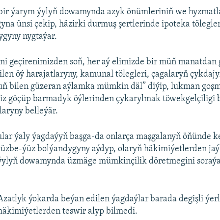
 bir ýarym ýylyň dowamynda azyk önümleriniň we hyzmatl
a ünsi çekip, häzirki durmuş şertlerinde ipoteka tölegler
ygyny nygtaýar.
ini geçirenimizden soň, her aý elimizde bir müň manatdan
ilen öý harajatlaryny, kamunal tölegleri, çagalaryň çykdaj
uň bilen güzeran aýlamka mümkin däl” diýip, lukman goş
iz göçüp barmadyk öýlerinden çykarylmak töwekgelçiligi 
aryny belleýär.
lar ýaly ýagdaýyň başga-da onlarça maşgalanyň öňünde k
üzbe-ýüz bolýandygyny aýdyp, olaryň häkimiýetlerden jaý
0 ýylyň dowamynda üzmäge mümkinçilik döretmegini sora
Azatlyk ýokarda beýan edilen ýagdaýlar barada degişli ýerl
häkimiýetlerden teswir alyp bilmedi.