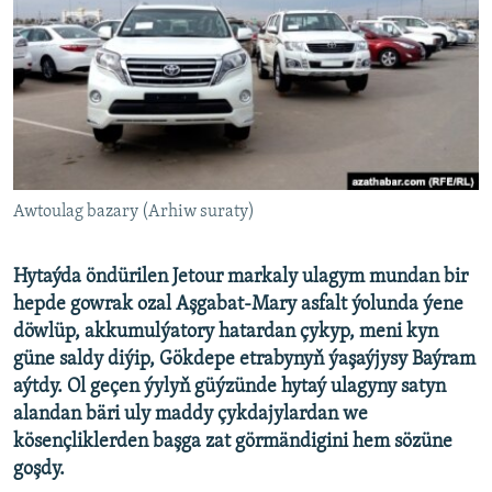
AÝ/AR-nyň ähli saýtlary
Awtoulag bazary (Arhiw suraty)
Hytaýda öndürilen Jetour markaly ulagym mundan bir
hepde gowrak ozal Aşgabat-Mary asfalt ýolunda ýene
döwlüp, akkumulýatory hatardan çykyp, meni kyn
güne saldy diýip, Gökdepe etrabynyň ýaşaýjysy Baýram
aýtdy. Ol geçen ýylyň güýzünde hytaý ulagyny satyn
alandan bäri uly maddy çykdajylardan we
kösençliklerden başga zat görmändigini hem sözüne
goşdy.