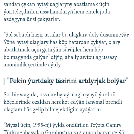
sandan çykan hytaý uaglaryny abatlamak üçin
ýöriteleşdirilen ussahanalaryň hem entek juda
azdygyna ünsi çekýärler.
“Şol sebäpli häzir ussalar bu ulaglara doly düşünmeýär.
Ýöne hytaý ulaglary has köp hatardan çykýar, olary
abatlatmak üçin getirýän sürüjiler hem köp
bolmagynda galýar” diýip, ahally awtoulag ussasy
anonimlik şertinde aýtdy.
"Pekin ýurtdaky täsirini artdyrjak bolýar"
Şol bir wagtda, ussalar hytaý ulaglarynyň ýurduň
köçelerinde ozaldan hereket edýän tanymal brendli
ulaglara bäs gelip bilmejekdigini aýdýarlar.
“Mysal üçin, 1995-nji ýylda öndürilen Toýota Сamry
Türkmenbaşydan Garabogaza sag-aman baryp gelýär.