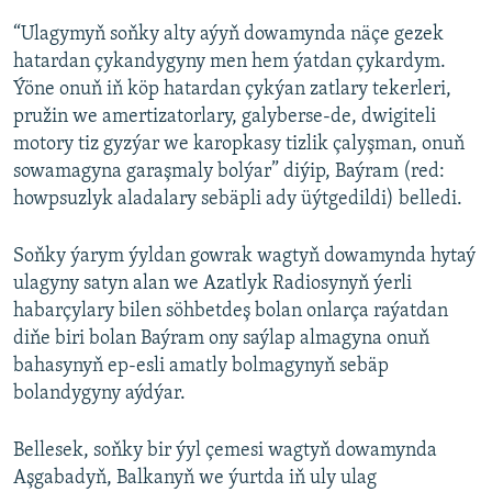
“Ulagymyň soňky alty aýyň dowamynda näçe gezek
hatardan çykandygyny men hem ýatdan çykardym.
Ýöne onuň iň köp hatardan çykýan zatlary tekerleri,
pružin we amertizatorlary, galyberse-de, dwigiteli
motory tiz gyzýar we karopkasy tizlik çalyşman, onuň
sowamagyna garaşmaly bolýar” diýip, Baýram (red:
howpsuzlyk aladalary sebäpli ady üýtgedildi) belledi.
Soňky ýarym ýyldan gowrak wagtyň dowamynda hytaý
ulagyny satyn alan we Azatlyk Radiosynyň ýerli
habarçylary bilen söhbetdeş bolan onlarça raýatdan
diňe biri bolan Baýram ony saýlap almagyna onuň
bahasynyň ep-esli amatly bolmagynyň sebäp
bolandygyny aýdýar.
Bellesek, soňky bir ýyl çemesi wagtyň dowamynda
Aşgabadyň, Balkanyň we ýurtda iň uly ulag