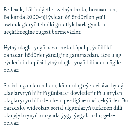
Bellesek, häkimiýetler welaýatlarda, hususan-da,
Balkanda 2000-nji ýyldan öň öndürilen ýeňil
awtoulaglaryň tehniki guratlyk barlagyndan
geçirilmegine rugsat bermeýärler.
Hytaý ulaglarynyň bazarlarda köpelip, ýeňillikli
bahadan hödürlenýändigine garamazdan, täze ulag
eýeleriniň köpüsi hytaý ulaglarynyň hilinden nägile
bolýar.
Sosial ulgamlarda hem, käbir ulag eýeleri täze hytaý
ulaglarynyň hiliniň günbatar döwletleriniň ulanylan
ulaglarynyň hilinden hem pesdigine ünsi çekýärler. Bu
baradaky wideolara sosial ulgamlaryň türkmen dilli
ulanyjylarynyň arasynda ýygy-ýygydan duş gelse
bolýar.