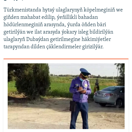
Türkmenistanda hytaý ulaglarynyň köpelmeginiň we
giňden mahabat edilip, ýeňillikli bahadan
hödürlenmeginiň arasynda, ýurda öňden bäri
getirilýän we ilat arasyda ýokary isleg bildirilýän
ulaglaryň Dubaýdan getirilmegine häkimiýetler
tarapyndan dilden çäklendirmeler girizilýär.