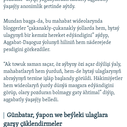
ýaşaýjy anonimlik şertinde aýtdy.
Mundan başga-da, bu mahabat wideolarynda
bloggerler “çakanakly-çukanakly ýollarda hem, hytaý
ulagynyň bir kemsiz hereket edýändigini” aýdyp,
Aşgabat-Daşoguz ýolunyň hiliniň hem näderejede
pesdigini görkezdiler.
“Ak towuk saman saçar, öz aýbyny özi açar diýilişi ýaly,
mahabatlaryň hem ýurduň, hem-de hytaý ulaglarynyň
abraýynyň tersine işläp başlandy görüldi. Häkimiýetler
hem wideolaryň ýurdy dünýä masgara edýändigini
görüp, olary pozduran bolmagy gaty ähtimal” diýip,
aşgabatly ýaşaýjy belledi.
Günbatar, ýapon we beýleki ulaglara
garşy çäklendirmeler