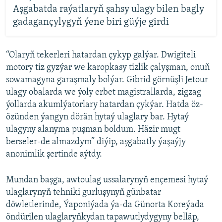
Aşgabatda raýatlaryň şahsy ulagy bilen bagly
gadagançylygyň ýene biri güýje girdi
“Olaryň tekerleri hatardan çykyp galýar. Dwigiteli
motory tiz gyzýar we karopkasy tizlik çalyşman, onuň
sowamagyna garaşmaly bolýar. Gibrid görnüşli Jetour
ulagy obalarda we ýoly erbet magistrallarda, zigzag
ýollarda akumlýatorlary hatardan çykýar. Hatda öz-
özünden ýangyn dörän hytaý ulaglary bar. Hytaý
ulagyny alanyma puşman boldum. Häzir mugt
berseler-de almazdym” diýip, aşgabatly ýaşaýjy
anonimlik şertinde aýtdy.
Mundan başga, awtoulag ussalarynyň ençemesi hytaý
ulaglarynyň tehniki gurluşynyň günbatar
döwletlerinde, Ýaponiýada ýa-da Günorta Koreýada
öndürilen ulaglaryňkydan tapawutlydygyny belläp,