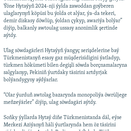
Ýöne Hytaýyň 2024-nji ýylda zawoddan goýberen
ulaglarynyň köpüsi bu ýolda ot alýar, ýa-da tekeri,
demir diskasy döwlüp, ýoldan çykyp, awariýa bolýar”
diýip, balkanly awtoulag ussasy anonimlik şertinde
aýtdy.
Ulag söwdagärleri Hytaýyň ýangyç serişdelerine baý
Türkmenistanyň esasy gaz müşderisidigini ýatladyp,
türkmen hökümeti bilen degişli söwda borçnamalaryna
salgylanyp, Pekiniň ýurtdaky täsirini artdyrjak
bolýandygyny aýdýarlar.
“Olar ýurduň awtolag bazarynda monopoliýa öwrüljege
meňzeýärler” diýip, ulag söwdagäri aýtdy.
Soňky ýyllarda Hytaý diňe Türkmenistanda däl, eýse
Merkezi Aziýanyň häli ýurtlarynda hem öz täsirini