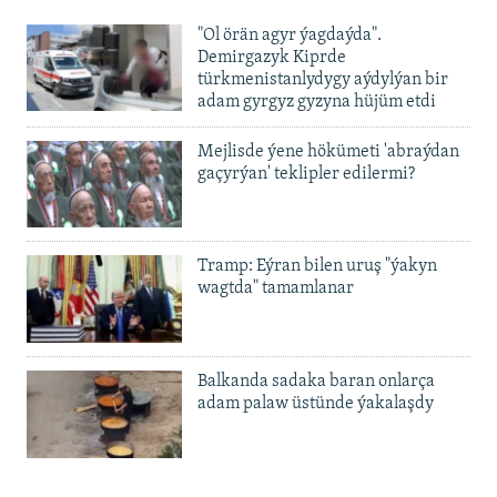
480p
Auto
240p
360p
480p
"Ol örän agyr ýagdaýda".
720p
Demirgazyk Kiprde
720p
1080p
türkmenistanlydygy aýdylýan bir
1080p
adam gyrgyz gyzyna hüjüm etdi
Mejlisde ýene hökümeti 'abraýdan
gaçyrýan' teklipler edilermi?
Tramp: Eýran bilen uruş "ýakyn
wagtda" tamamlanar
Balkanda sadaka baran onlarça
adam palaw üstünde ýakalaşdy