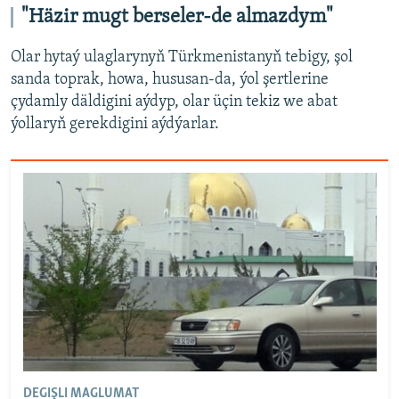
"Häzir mugt berseler-de almazdym"
Olar hytaý ulaglarynyň Türkmenistanyň tebigy, şol
sanda toprak, howa, hususan-da, ýol şertlerine
çydamly däldigini aýdyp, olar üçin tekiz we abat
ýollaryň gerekdigini aýdýarlar.
DEGIŞLI MAGLUMAT