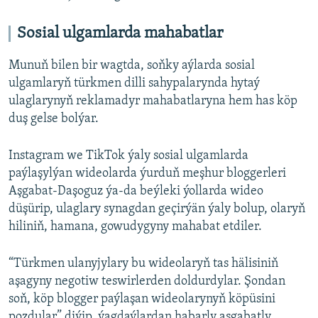
Sosial ulgamlarda mahabatlar
Munuň bilen bir wagtda, soňky aýlarda sosial
ulgamlaryň türkmen dilli sahypalarynda hytaý
ulaglarynyň reklamadyr mahabatlaryna hem has köp
duş gelse bolýar.
Instagram we TikTok ýaly sosial ulgamlarda
paýlaşylýan wideolarda ýurduň meşhur bloggerleri
Aşgabat-Daşoguz ýa-da beýleki ýollarda wideo
düşürip, ulaglary synagdan geçirýän ýaly bolup, olaryň
hiliniň, hamana, gowudygyny mahabat etdiler.
“Türkmen ulanyjylary bu wideolaryň tas hälisiniň
aşagyny negotiw teswirlerden doldurdylar. Şondan
soň, köp blogger paýlaşan wideolarynyň köpüsini
pozdular” diýip, ýagdaýlardan habarly aşgabatly