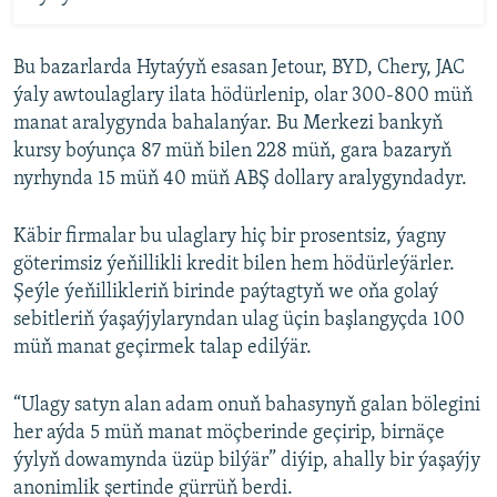
Bu bazarlarda Hytaýyň esasan Jetour, BYD, Chery, JAC
ýaly awtoulaglary ilata hödürlenip, olar 300-800 müň
manat aralygynda bahalanýar. Bu Merkezi bankyň
kursy boýunça 87 müň bilen 228 müň, gara bazaryň
nyrhynda 15 müň 40 müň ABŞ dollary aralygyndadyr.
Käbir firmalar bu ulaglary hiç bir prosentsiz, ýagny
göterimsiz ýeňillikli kredit bilen hem hödürleýärler.
Şeýle ýeňillikleriň birinde paýtagtyň we oňa golaý
sebitleriň ýaşaýjylaryndan ulag üçin başlangyçda 100
müň manat geçirmek talap edilýär.
“Ulagy satyn alan adam onuň bahasynyň galan bölegini
her aýda 5 müň manat möçberinde geçirip, birnäçe
ýylyň dowamynda üzüp bilýär” diýip, ahally bir ýaşaýjy
anonimlik şertinde gürrüň berdi.