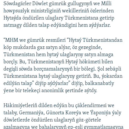
Söwdagärler Döwlet gümrük gullugynyň we Milli
howpsuzlyk ministrliginiň wekilleriniň özlerinden
Hytaýda öndürilen ulaglary Türkmenistana getirip
satmagy dilden talap edýändigini hem aýdýarlar.
“MHM we gümrük resmileri “Hytaý Türkmenistandan
köp mukdarda gaz satyn alýar, öz gezeginde,
Türkmenistan hem hytaý ulaglaryny satyn almaga
borçly. Bu, Türkmenistanyň Hytaý hökümeti bilen
degişli söwda borçnamalarynyň bir bölegi. Şol sebäpli
Türkmenistana hytaý ulaglaryny getiriň. Bu, ýokardan
edilýän talap” diýip aýdýarlar” diýip, balkanabatly
ýene bir telekeçi anonimlik şertinde aýtdy.
Häkimiýetleriň dilden edýän bu çäklendirmesi we
talaby, Germaniýa, Günorta Koreýa we Ýaponiýa ýaly
döwletlerde öndürilen ulaglaryň göz-görtele
azalmagyna we bahalarynyň ep-esli gymmatlamagyna