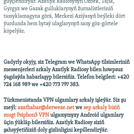
güýçlendirýär. Azatlyk Radiosynyň Özbek, Täjik,
Gyrgyz we Gazak gulluklarynyň žurnalistleriniň
tassyklamagyna görä, Merkezi Aziýanyň beýleki dört
ýurdunda hem hytaý ulaglarynyň sany göz-görtele
köpelýär.
Gadyrly okyjy, siz Telegram we WhatsApp tilsimleriniň
messenjerleri arkaly Azatlyk Radiosy bilen howpsuz
ýagdaýda habarlaşyp bilersiňiz. Telefon belgileri: +420
724 168 989 we +420 773 797 383.
Türkmenistanda VPN ulgamlary arkaly işleýär. Siz şu
meýl:
azathabar@derweze.net
we
sep arkaly biziň
mugt Psiphon3 VPN
ulgamymyzy Android ulgamlary
üçin ýükläp bilersiňiz. Azatlyk Radiosy siziň
şahsyýetiňiziň doly gizlinligini kepillendirýär.