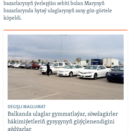
bazarlarynyň ýerleşýän sebiti bolan Marynyň
bazarlarynda hytaý ulaglarynyň sany göz-görtele
köpeldi.
DEGIŞLI MAGLUMAT
Balkanda ulaglar gymmatlaýar, söwdagärler
häkimiýetleriň gysyşynyň güýçlenendigini
aýdýarlar