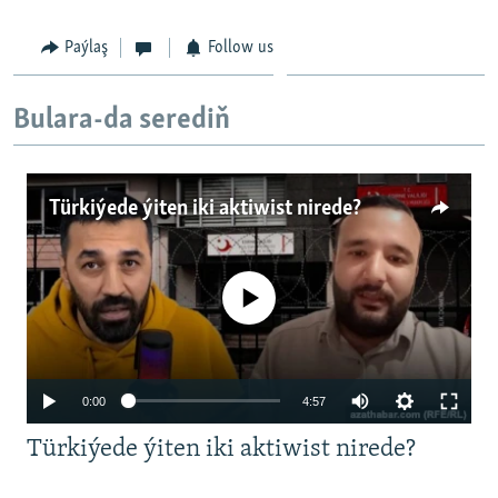
Paýlaş
Follow us
Bulara-da serediň
Türkiýede ýiten iki aktiwist nirede?
No media source currently available
Auto
0:00
4:57
240p
Türkiýede ýiten iki aktiwist nirede?
360p