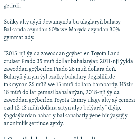
getirdi.
Soňky alty aýyň dowamynda bu ulaglaryň bahasy
Balkanda azyndan 50% we Maryda azyndan 30%
gymmatlady.
“2015-nji ýylda zawoddan goýberlen Toyota Land
cruiser Prado 35 müň dollar bahalanýar. 2011-nji ýylda
zawoddan goýberlen Prado 26 müň dollara deň.
Bularyň ýarym ýyl ozalky bahalary degişlilikde
takmynan 25 müň we 15 müň dollara barabardy. Häzir
18 müň dollar çemesi bahalanýan, 2018-nji ýylda
zawoddan goýberlen Toyota Camry ulagy alty aý çemesi
ozal 12-13 müň dollara satyn alyp bolýardy” diýip,
ýagdaýlardan habarly balkanabatly ýene bir ýaşaýjy
anonimlik şertinde aýtdy.