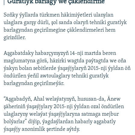
Guratlyk barlagy we çäklendirme
Soňky ýyllarda türkmen häkimiýetleri ulanylan
ulaglara garşy dürli, şol sanda olaryň tehniki guratlyk
barlagyndan geçirilmegine çäklendirmeleri hem
girizdiler.
Aşgabatdaky habarçymyzyň 14-nji martda beren
maglumatyna görä, häzirki wagtda paýtagtda we oňa
ýakyn bolan sebitlerde ýaşaýjylaryň 2015-nji ýyldan öň
öndürilen ýeňil awtoulaglary tehniki guratlyk
barlagyndan geçirilmeýär.
“Aşgabadyň, Ahal welaýatynyň, hususan-da, Änew
şäheriniň ýaşaýjylary 2015-nji ýyldan ozal öndürilen
ulaglaryny welaýat ýaşaýjylaryna satmaga mejbur
bolýarlar” diýip, ýagdaýlardan habarly aşgabatly
ýaşaýjy anonimlik şertinde aýtdy.