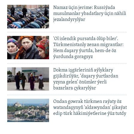
Namaz üçin jerime: Russiýada
musulmanlar ybadatlary üçin nähili
jezalandyrylýar
'Ol islendik pursatda ölüp biler'.
Türkmenistanly zenan migrantlar:
Hem daşary ýurtda, hem-de öz
ýurdunda goragsyz
Dokma işgärleriniň aýlyklary
gijikdirilýär, ‘daşary ýurtlardan
yzyna gelen’ önümler ýerli
bazarlara çykarylýar
Ondan gowrak türkmen raýaty öz
watandaşynyň 'aldawyndan' şikaýat
edip türk häkimiýetlerine ýüz tutdy