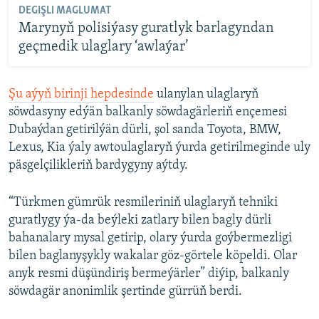
DEGIŞLI MAGLUMAT
Marynyň polisiýasy guratlyk barlagyndan
geçmedik ulaglary ‘awlaýar’
Şu aýyň birinji hepdesinde
ulanylan ulaglaryň
söwdasyny edýän balkanly söwdagärleriň ençemesi
Dubaýdan getirilýän dürli, şol sanda Toyota, BMW,
Lexus, Kia ýaly awtoulaglaryň ýurda getirilmeginde uly
päsgelçilikleriň bardygyny aýtdy.
“Türkmen gümrük resmileriniň ulaglaryň tehniki
guratlygy ýa-da beýleki zatlary bilen bagly dürli
bahanalary mysal getirip, olary ýurda goýbermezligi
bilen baglanyşykly wakalar göz-görtele köpeldi. Olar
anyk resmi düşündiriş bermeýärler” diýip, balkanly
söwdagär anonimlik şertinde gürrüň berdi.