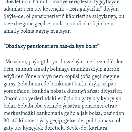
“döwlet üçin bähbit – maliýe serişdesini tygşytlaýar,
adamlar üçin uly kösençlik – işsiz galýarlar” diýýär.
Şeýle-de, ol pensionerleriň käbirlerine salgylanyp, bu
täze düzgüne geçilse, onda munuň olar üçin hem
amatly bolmajagyny nygtaýar.
“Obadaky pensionerlere has-da kyn bolar”
“Meselem, paýtagtda ýa-da welaýat merkezindäkiler
üçin, munuň amatly bolmagy mümkin diýip gürrüň
edýärler. Ýöne olaryň hem köpüsi şoňa geçilmegine
garşy. Sebäbi nirede bankomat barka diýip selpäp
ýöreniňden, bankda nobata duranyň aňsat diýýärler.
Onsoň oba ýerlerindäkiler üçin bu gaty uly kynçylyk
bolar. Sebäbi oba ýerinde ýaşaýan pensioner etrap
merkezindäki bankomada gelip aljak bolsa, pesinden
30-40 kilometr ýoly geçip, gelse-de, pul bolmasa, ol
gaty uly kynçylyk döretjek. Şeýle-de, kartlara