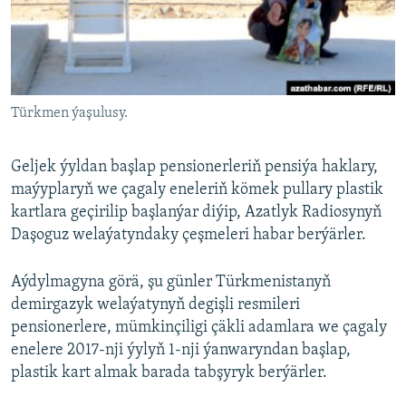
AÝ/AR-nyň ähli saýtlary
Türkmen ýaşulusy.
Geljek ýyldan başlap pensionerleriň pensiýa haklary,
maýyplaryň we çagaly eneleriň kömek pullary plastik
kartlara geçirilip başlanýar diýip, Azatlyk Radiosynyň
Daşoguz welaýatyndaky çeşmeleri habar berýärler.
Aýdylmagyna görä, şu günler Türkmenistanyň
demirgazyk welaýatynyň degişli resmileri
pensionerlere, mümkinçiligi çäkli adamlara we çagaly
enelere 2017-nji ýylyň 1-nji ýanwaryndan başlap,
plastik kart almak barada tabşyryk berýärler.