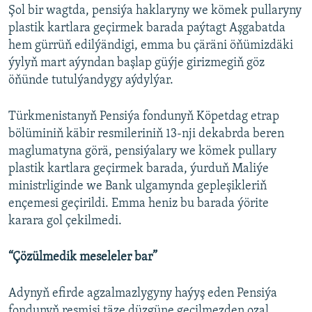
Şol bir wagtda, pensiýa haklaryny we kömek pullaryny
plastik kartlara geçirmek barada paýtagt Aşgabatda
hem gürrüň edilýändigi, emma bu çäräni öňümizdäki
ýylyň mart aýyndan başlap güýje girizmegiň göz
öňünde tutulýandygy aýdylýar.
Türkmenistanyň Pensiýa fondunyň Köpetdag etrap
bölüminiň käbir resmileriniň 13-nji dekabrda beren
maglumatyna görä, pensiýalary we kömek pullary
plastik kartlara geçirmek barada, ýurduň Maliýe
ministrliginde we Bank ulgamynda gepleşikleriň
ençemesi geçirildi. Emma heniz bu barada ýörite
karara gol çekilmedi.
“Çözülmedik meseleler bar”
Adynyň efirde agzalmazlygyny haýyş eden Pensiýa
fondunyň resmisi täze düzgüne geçilmezden ozal,