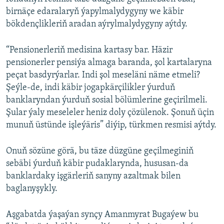
birnäçe edaralaryň ýapylmalydygyny we käbir
bökdençlikleriň aradan aýrylmalydygyny aýtdy.
“Pensionerleriň medisina kartasy bar. Häzir
pensionerler pensiýa almaga baranda, şol kartalaryna
peçat basdyrýarlar. Indi şol meseläni näme etmeli?
Şeýle-de, indi käbir jogapkärçilikler ýurduň
banklaryndan ýurduň sosial bölümlerine geçirilmeli.
Şular ýaly meseleler heniz doly çözülenok. Şonuň üçin
munuň üstünde işleýäris” diýip, türkmen resmisi aýtdy.
Onuň sözüne görä, bu täze düzgüne geçilmeginiň
sebäbi ýurduň käbir pudaklarynda, hususan-da
banklardaky işgärleriň sanyny azaltmak bilen
baglanyşykly.
Aşgabatda ýaşaýan synçy Amanmyrat Bugaýew bu