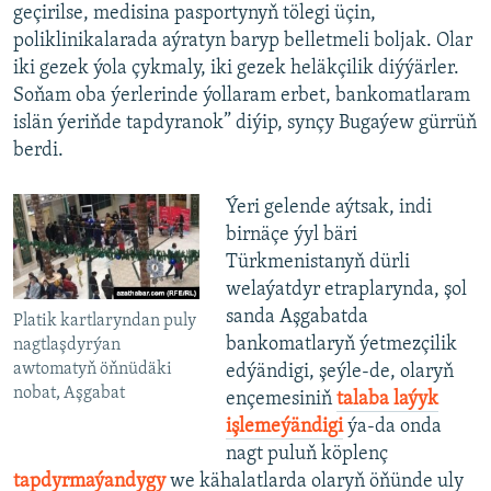
geçirilse, medisina pasportynyň tölegi üçin,
poliklinikalarada aýratyn baryp belletmeli boljak. Olar
iki gezek ýola çykmaly, iki gezek heläkçilik diýýärler.
Soňam oba ýerlerinde ýollaram erbet, bankomatlaram
islän ýeriňde tapdyranok” diýip, synçy Bugaýew gürrüň
berdi.
Ýeri gelende aýtsak, indi
birnäçe ýyl bäri
Türkmenistanyň dürli
welaýatdyr etraplarynda, şol
sanda Aşgabatda
Platik kartlaryndan puly
bankomatlaryň ýetmezçilik
nagtlaşdyrýan
awtomatyň öňnüdäki
edýändigi, şeýle-de, olaryň
nobat, Aşgabat
ençemesiniň
talaba laýyk
işlemeýändigi
ýa-da onda
nagt puluň köplenç
tapdyrmaýandygy
we kähalatlarda olaryň öňünde uly