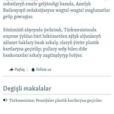
nobatlaryň emele gelýändigi barada, Azatlyk
Radiosynyň redaksiýasyna wagtal-wagtal maglumatlar
gelip gowuşýar.
Sözümiziň ahyrynda ýatlatsak, Türkmenistanda
ençeme ýyldan bäri hökümetden aýlyk alýanlaryň
zähmet haklary bank arkaly, olaryň ýörite plastik
kartlaryna geçirilip; pullary soňy bilen diňe
bankomatlar arkaly nagtlaşdyryp bolýar.
Paýlaş
Follow us
Degişli makalalar
Türkmenistan: Pensiýalar plastik kartlaryna geçiriler