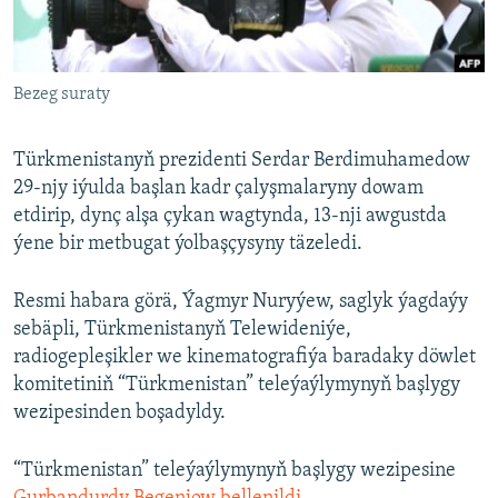
AÝ/AR-nyň ähli saýtlary
Bezeg suraty
Türkmenistanyň prezidenti Serdar Berdimuhamedow
29-njy iýulda başlan kadr çalyşmalaryny dowam
etdirip, dynç alşa çykan wagtynda, 13-nji awgustda
ýene bir metbugat ýolbaşçysyny täzeledi.
Resmi habara görä, Ýagmyr Nuryýew, saglyk ýagdaýy
sebäpli, Türkmenistanyň Telewideniýe,
radiogepleşikler we kinematografiýa baradaky döwlet
komitetiniň “Türkmenistan” teleýaýlymynyň başlygy
wezipesinden boşadyldy.
“Türkmenistan” teleýaýlymynyň başlygy wezipesine