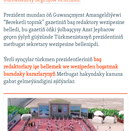
Gurbandurdy Begenjow bellenildi.
Prezident mundan öň Guwançmyrat Amangeldiýewi
“Bereketli toprak” gazetiniň baş redaktory wezipesine
belledi, bu gazetiň öňki ýolbaşçysy Azat Jepbarow
geçen ýylyň güýzünde Türkmenistanyň prezidentiniň
metbugat sekretary wezipesine bellenipdi.
Ýerli synçylar türkmen prezidentleriniň
baş
redaktorlary işe bellemek we wezipeden boşatmak
baradaky kararlarynyň
Metbugat hakyndaky kanuna
gabat gelmeýändigini aýdýarlar.