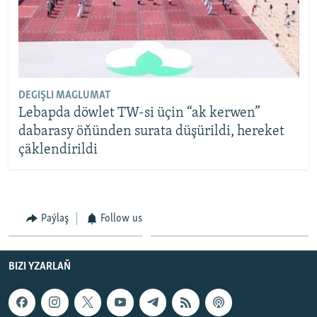
DEGIŞLI MAGLUMAT
Lebapda döwlet TW-si üçin “ak kerwen”
dabarasy öňünden surata düşürildi, hereket
çäklendirildi
Paýlaş
Follow us
BIZI YZARLAŇ