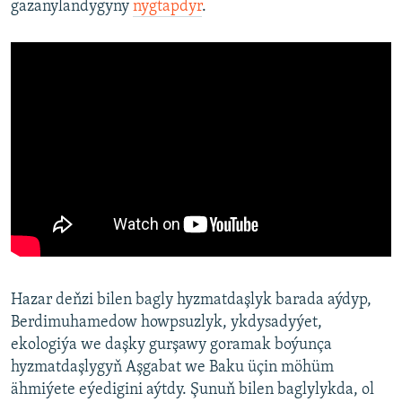
gazanylandygyny
nygtapdyr
.
Hazar deňzi bilen bagly hyzmatdaşlyk barada aýdyp,
Berdimuhamedow howpsuzlyk, ykdysadyýet,
ekologiýa we daşky gurşawy goramak boýunça
hyzmatdaşlygyň Aşgabat we Baku üçin möhüm
ähmiýete eýedigini aýtdy. Şunuň bilen baglylykda, ol