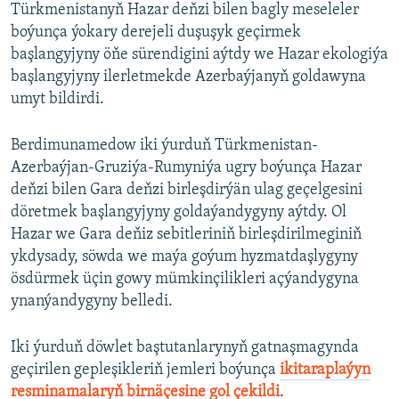
Türkmenistanyň Hazar deňzi bilen bagly meseleler
boýunça ýokary derejeli duşuşyk geçirmek
başlangyjyny öňe sürendigini aýtdy we Hazar ekologiýa
başlangyjyny ilerletmekde Azerbaýjanyň goldawyna
umyt bildirdi.
Berdimunamedow iki ýurduň Türkmenistan-
Azerbaýjan-Gruziýa-Rumyniýa ugry boýunça Hazar
deňzi bilen Gara deňzi birleşdirýän ulag geçelgesini
döretmek başlangyjyny goldaýandygyny aýtdy. Ol
Hazar we Gara deňiz sebitleriniň birleşdirilmeginiň
ykdysady, söwda we maýa goýum hyzmatdaşlygyny
ösdürmek üçin gowy mümkinçilikleri açýandygyna
ynanýandygyny belledi.
Iki ýurduň döwlet baştutanlarynyň gatnaşmagynda
geçirilen gepleşikleriň jemleri boýunça
ikitaraplaýyn
resminamalaryň birnäçesine gol çekildi
.