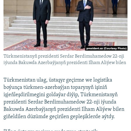
AÝ/AR-nyň ähli saýtlary
Türkmenistanyň prezidenti Serdar Berdimuhamedow 22-nji
iýunda Bakuwda Azerbaýjanyň prezidenti Ilham Aliýew bilen
Türkmenistan ulag, üstaşyr geçirme we logistika
boýunça türkmen-azerbaýjan toparynyň işiniň
işjeňleşdirilmegini goldaýar diýip, Türkmenistanyň
prezidenti Serdar Berdimuhamedow 22-nji iýunda
Bakuwda Azerbaýjanyň prezidenti Ilham Aliýew bilen
giňeldilen düzümde geçirilen gepleşiklerde aýtdy.