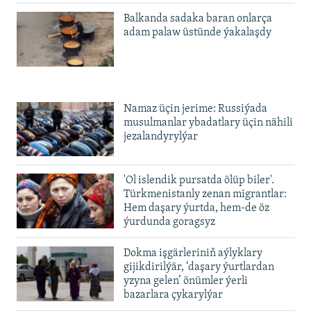
Balkanda sadaka baran onlarça
adam palaw üstünde ýakalaşdy
Namaz üçin jerime: Russiýada
musulmanlar ybadatlary üçin nähili
jezalandyrylýar
'Ol islendik pursatda ölüp biler'.
Türkmenistanly zenan migrantlar:
Hem daşary ýurtda, hem-de öz
ýurdunda goragsyz
Dokma işgärleriniň aýlyklary
gijikdirilýär, ‘daşary ýurtlardan
yzyna gelen’ önümler ýerli
bazarlara çykarylýar