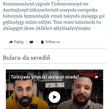
Resminamalaryň çäginde Türkmenistanyň we
Azerbaýjanyň hökümetleriniň arasynda energetika
babatynda hyzmatdaşlyk etmek hakynda ylalaşyga gol
goýlandygy mälim edilýär. Ýöne resmi habarlarda bu
ylalaşygyň jikme-jiklikleri aýdyňlaşdyrylmaýar.
Paýlaş
Follow us
Bulara-da serediň
Türkiýede ýiten iki aktiwist nirede?
No media source currently available