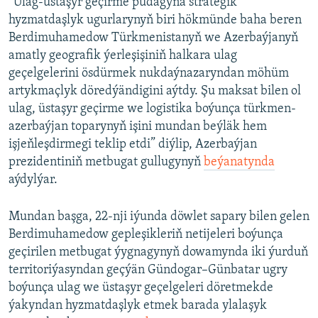
“Ulag-üstaşyr geçirme pudagyna strategik
hyzmatdaşlyk ugurlarynyň biri hökmünde baha beren
Berdimuhamedow Türkmenistanyň we Azerbaýjanyň
amatly geografik ýerleşişiniň halkara ulag
geçelgelerini ösdürmek nukdaýnazaryndan möhüm
artykmaçlyk döredýändigini aýtdy. Şu maksat bilen ol
ulag, üstaşyr geçirme we logistika boýunça türkmen-
azerbaýjan toparynyň işini mundan beýläk hem
işjeňleşdirmegi teklip etdi” diýlip, Azerbaýjan
prezidentiniň metbugat gullugynyň
beýanatynda
aýdylýar.
Mundan başga, 22-nji iýunda döwlet sapary bilen gelen
Berdimuhamedow gepleşikleriň netijeleri boýunça
geçirilen metbugat ýygnagynyň dowamynda iki ýurduň
territoriýasyndan geçýän Gündogar–Günbatar ugry
boýunça ulag we üstaşyr geçelgeleri döretmekde
ýakyndan hyzmatdaşlyk etmek barada ylalaşyk